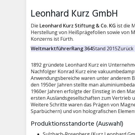
Leonhard Kurz GmbH
Die
Leonhard Kurz Stiftung & Co. KG
ist die 
Herstellung von Heißprägefolien sowie von Ma
Konzerns ist Fürth.
Weltmarktführer
Rang 364
Stand 2015
Zurück 
1892 gründete Leonhard Kurz ein Unternehmen 
Nachfolger Konrad Kurz eine vakuumbedampft
Anwendungsbereiche waren unter anderem Buch
den 1950er Jahren stellte man aluminiumbedam
1960er Jahren erfolgte der Einstieg in den M
ersten Auslandsgesellschaften zum Vertrieb u
Weitere Schritte waren das Prägen von Magnets
Sparbüchern) und von holografischen Eleme
Produktionsstandorte (Auswahl)
Sulzbach-Rosenberg (Kurz Leonhard Gm