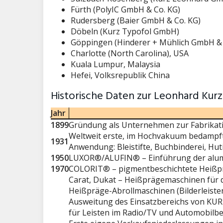
Fürth (PolyIC GmbH & Co. KG)
Rudersberg (Baier GmbH & Co. KG)
Döbeln (Kurz Typofol GmbH)
Göppingen (Hinderer + Mühlich GmbH & 
Charlotte (North Carolina), USA
Kuala Lumpur, Malaysia
Hefei, Volksrepublik China
Historische Daten zur Leonhard Ku
Jahr
1899
Gründung als Unternehmen zur Fabrikati
Weltweit erste, im Hochvakuum bedampfte
1931
Anwendung: Bleistifte, Buchbinderei, Hut
1950
LUXOR®/ALUFIN® – Einführung der alum
1970
COLORIT® – pigmentbeschichtete Heißp
Carat, Dukat – Heißprägemaschinen für 
Heißpräge-Abrollmaschinen (Bilderleiste
Ausweitung des Einsatzbereichs von KURZ
für Leisten im Radio/TV und Automobilbe