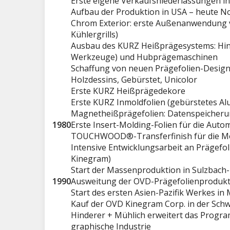
Erste eigene Verkaufsniederlassungen in
Aufbau der Produktion in USA – heute No
Chrom Exterior: erste Außenanwendung 
Kühlergrills)
Ausbau des KURZ Heißprägesystems: Hind
Werkzeuge) und Hubprägemaschinen
Schaffung von neuen Prägefolien-Design
Holzdessins, Gebürstet, Unicolor
Erste KURZ Heißprägedekore
Erste KURZ Inmoldfolien (gebürstetes A
Magnetheißprägefolien: Datenspeicherung
1980
Erste Insert-Molding-Folien für die Auto
TOUCHWOOD®-Transferfinish für die Mö
Intensive Entwicklungsarbeit an Prägefol
Kinegram)
Start der Massenproduktion in Sulzbach
1990
Ausweitung der OVD-Prägefolienprodukt
Start des ersten Asien-Pazifik Werkes in 
Kauf der OVD Kinegram Corp. in der Schw
Hinderer + Mühlich erweitert das Progra
graphische Industrie