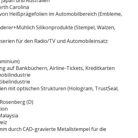
 Japan und Australien
rth Carolina
von Heißprägefolien im Automobilbereich (Embleme,
erer+Mühlich Silikonprodukte (Stempel, Walzen,
serien für den Radio/TV und Automobileinsatz:
luminium)
 auf Bankbüchern, Airline-Tickets, Kreditkarten
mobilindustrie
belindustrie
ien mit optischen Strukturen (Hologram, TrustSeal,
-Rosenberg (D)
ion
Malaysia
eiz
mm durch CAD-gravierte Metallstempel für die