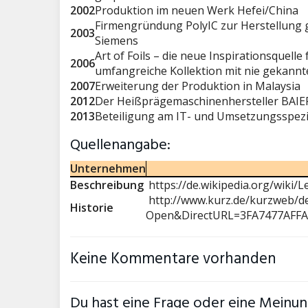
2002
Produktion im neuen Werk Hefei/China
Firmengründung PolyIC zur Herstellung g
2003
Siemens
Art of Foils – die neue Inspirationsquell
2006
umfangreiche Kollektion mit nie gekannter
2007
Erweiterung der Produktion in Malaysia
2012
Der Heißprägemaschinenhersteller BAIE
2013
Beteiligung am IT- und Umsetzungsspezi
Quellenangabe:
Unternehmen
Beschreibung
https://de.wikipedia.org/wiki/
http://www.kurz.de/kurzweb/d
Historie
Open&DirectURL=3FA7477AFF
Keine Kommentare vorhanden
Du hast eine Frage oder eine Meinung