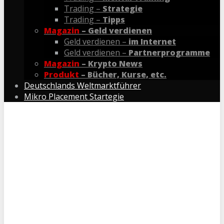
Trading –
Strategie
Trading –
Tipps
Magazin
– Geld verdienen
Geld verdienen –
im Internet
Geld verdienen –
Partnerprogramme
Magazin
– Krypto News
Produkt
– Bücher, Kurse, etc.
Deutschlands Weltmarktführer
Mikro Placement Startegie