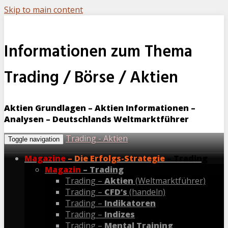
Skip to main content
Informationen zum Thema
Trading / Börse / Aktien
Aktien Grundlagen – Aktien Informationen –
Analysen – Deutschlands Weltmarktführer
Trading - Aktien
Toggle navigation
Magazine
– Die Erfolgs-Strategie
– Trading
Magazin
– Trading
Trading –
Aktien
(Weltmarktführer)
Trading –
CFD’s
(handeln)
Trading –
Indikatoren
Trading –
Indizes
Trading –
Mental Training