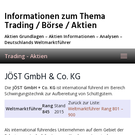
Skip
to
Informationen zum Thema
main
content
Trading / Börse / Aktien
Aktien Grundlagen – Aktien Informationen – Analysen –
Deutschlands Weltmarktführer
Trading - Aktien
Toggl
navig
JÖST GmbH & Co. KG
Die
JÖST GmbH + Co. KG
ist international führend im Bereich
Schwingungstechnik zur Aufbereitung von Schüttgütern.
Zurück zur Liste:
Rang
Stand
Weltmarktführer
Weltmarktführer Rang 801 –
845
2015
900
Als international führendes Unternehmen auf dem Gebiet der