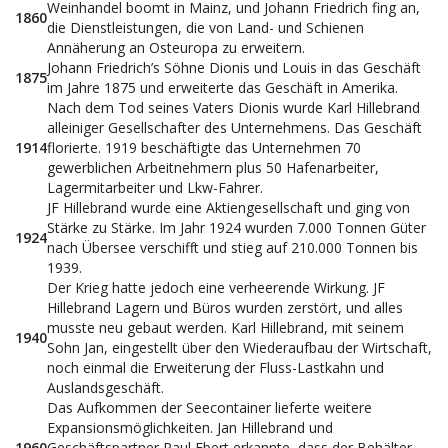
Weinhandel boomt in Mainz, und Johann Friedrich fing an,
1860
die Dienstleistungen, die von Land- und Schienen
Annäherung an Osteuropa zu erweitern.
Johann Friedrich’s Söhne Dionis und Louis in das Geschäft
1875
im Jahre 1875 und erweiterte das Geschäft in Amerika.
Nach dem Tod seines Vaters Dionis wurde Karl Hillebrand
alleiniger Gesellschafter des Unternehmens. Das Geschäft
1914
florierte. 1919 beschäftigte das Unternehmen 70
gewerblichen Arbeitnehmern plus 50 Hafenarbeiter,
Lagermitarbeiter und Lkw-Fahrer.
JF Hillebrand wurde eine Aktiengesellschaft und ging von
Stärke zu Stärke. Im Jahr 1924 wurden 7.000 Tonnen Güter
1924
nach Übersee verschifft und stieg auf 210.000 Tonnen bis
1939.
Der Krieg hatte jedoch eine verheerende Wirkung. JF
Hillebrand Lagern und Büros wurden zerstört, und alles
musste neu gebaut werden. Karl Hillebrand, mit seinem
1940
Sohn Jan, eingestellt über den Wiederaufbau der Wirtschaft,
noch einmal die Erweiterung der Fluss-Lastkahn und
Auslandsgeschäft.
Das Aufkommen der Seecontainer lieferte weitere
Expansionsmöglichkeiten. Jan Hillebrand und
1960
Geschäftspartner Paul Ebert erkannte, dass der Behälter