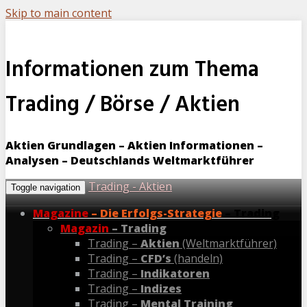
Skip to main content
Informationen zum Thema
Trading / Börse / Aktien
Aktien Grundlagen – Aktien Informationen –
Analysen – Deutschlands Weltmarktführer
Trading - Aktien
Toggle navigation
Magazine
– Die Erfolgs-Strategie
– Trading
Magazin
– Trading
Trading –
Aktien
(Weltmarktführer)
Trading –
CFD’s
(handeln)
Trading –
Indikatoren
Trading –
Indizes
Trading –
Mental Training