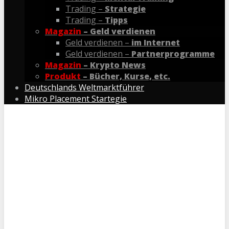
Trading –
Strategie
Trading –
Tipps
Magazin
– Geld verdienen
Geld verdienen –
im Internet
Geld verdienen –
Partnerprogramme
Magazin
– Krypto News
Produkt
– Bücher, Kurse, etc.
Deutschlands Weltmarktführer
Mikro Placement Startegie