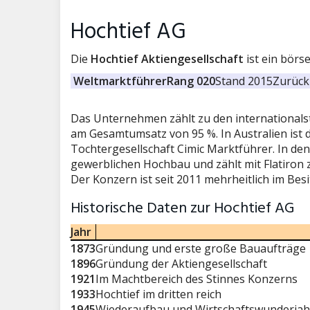
Hochtief AG
Die
Hochtief Aktiengesellschaft
ist ein börs
Weltmarktführer
Rang 020
Stand 2015
Zurück 
Das Unternehmen zählt zu den internationals
am Gesamtumsatz von 95 %. In Australien ist 
Tochtergesellschaft Cimic Marktführer. In de
gewerblichen Hochbau und zählt mit Flatiron
Der Konzern ist seit 2011 mehrheitlich im Bes
Historische Daten zur Hochtief AG
Jahr
1873
Gründung und erste große Bauaufträge
1896
Gründung der Aktiengesellschaft
1921
Im Machtbereich des Stinnes Konzerns
1933
Hochtief im dritten reich
1945
Wiederaufbau und Wirtschaftswunderjah