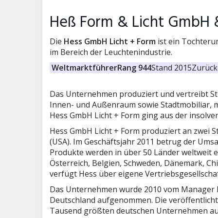
Heß Form & Licht GmbH 
Die
Hess GmbH Licht + Form
ist ein Tochter
im Bereich der Leuchtenindustrie.
Weltmarktführer
Rang 944
Stand 2015
Zurück 
Das Unternehmen produziert und vertreibt St
Innen- und Außenraum sowie Stadtmobiliar, m
Hess GmbH Licht + Form ging aus der insolve
Hess GmbH Licht + Form produziert an zwei St
(USA). Im Geschäftsjahr 2011 betrug der Umsat
Produkte werden in über 50 Länder weltweit exp
Österreich, Belgien, Schweden, Dänemark, Chi
verfügt Hess über eigene Vertriebsgesellscha
Das Unternehmen wurde 2010 vom Manager Mag
Deutschland aufgenommen. Die veröffentlich
Tausend größten deutschen Unternehmen auf,