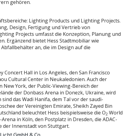
rern gehören.
sbereiche: Lighting Products und Lighting Projects.
ung, Design, Fertigung und Vertrieb von
ghting Projects umfasst die Konzeption, Planung und
n. Ergänzend bietet Hess Stadtmobiliar wie
bfallbehälter an, die im Design auf die
y Concert Hall in Los Angeles, den San Francisco
aou Cultural Center in Neukaledonien. Auch der
in New York, der Public-Viewing-Bereich der
lände der Donbass Arena in Donezk, Ukraine, wird
 sind das Wadi Hanifa, dem Tal vor der saudi-
oschee der Vereinigten Emirate, Sheikh Zayed Bin
tschland beleuchtet Hess beispielsweise die O
World
2
n-Arena in Köln, den Postplatz in Dresden, die ADAC-
 der Innenstadt von Stuttgart.
 Licht GmbH & Co.