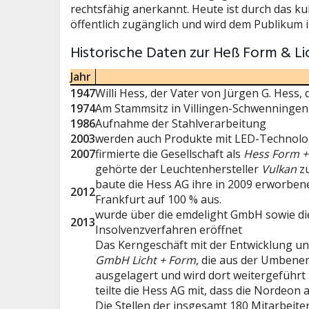
rechtsfähig anerkannt. Heute ist durch das k
öffentlich zugänglich und wird dem Publikum 
Historische Daten zur Heß Form & L
Jahr
1947
Willi Hess, der Vater von Jürgen G. Hess, 
1974
Am Stammsitz in Villingen-Schwenningen 
1986
Aufnahme der Stahlverarbeitung
2003
werden auch Produkte mit LED-Technolog
2007
firmierte die Gesellschaft als
Hess Form +
gehörte der Leuchtenhersteller
Vulkan
zu
baute die Hess AG ihre in 2009 erworbene
2012
Frankfurt auf 100 % aus.
wurde über die emdelight GmbH sowie d
2013
Insolvenzverfahren eröffnet
Das Kerngeschäft mit der Entwicklung un
GmbH Licht + Form
, die aus der Umben
ausgelagert und wird dort weitergeführt
teilte die Hess AG mit, dass die Nordeo
Die Stellen der insgesamt 180 Mitarbeiter