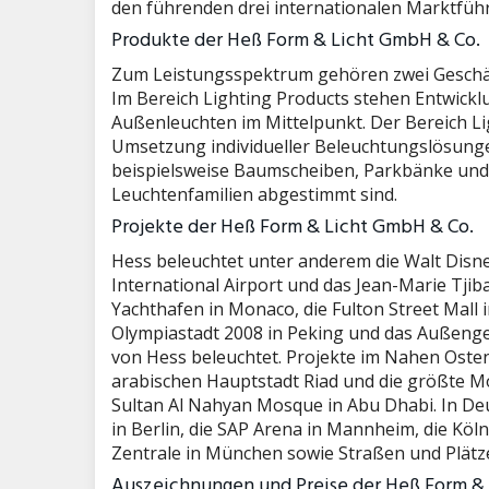
den führenden drei internationalen Marktfüh
Produkte der Heß Form & Licht GmbH & Co.
Zum Leistungsspektrum gehören zwei Geschäft
Im Bereich Lighting Products stehen Entwickl
Außenleuchten im Mittelpunkt. Der Bereich Li
Umsetzung individueller Beleuchtungslösunge
beispielsweise Baumscheiben, Parkbänke und A
Leuchtenfamilien abgestimmt sind.
Projekte der Heß Form & Licht GmbH & Co.
Hess beleuchtet unter anderem die Walt Disne
International Airport und das Jean-Marie Tjib
Yachthafen in Monaco, die Fulton Street Mall 
Olympiastadt 2008 in Peking und das Außenge
von Hess beleuchtet. Projekte im Nahen Osten
arabischen Hauptstadt Riad und die größte M
Sultan Al Nahyan Mosque in Abu Dhabi. In Deu
in Berlin, die SAP Arena in Mannheim, die Köl
Zentrale in München sowie Straßen und Plätze
Auszeichnungen und Preise der Heß Form &