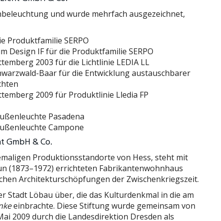
ßenbeleuchtung und wurde mehrfach ausgezeichnet,
die Produktfamilie SERPO
m Design IF für die Produktfamilie SERPO
emberg 2003 für die Lichtlinie LEDIA LL
hwarzwald-Baar für die Entwicklung austauschbarer
chten
temberg 2009 für Produktlinie Lledia FP
 Außenleuchte Pasadena
r Außenleuchte Campone
ht GmbH & Co.
emaligen Produktionsstandorte von Hess, steht mit
un (1873–1972) errichteten Fabrikantenwohnhaus
chen Architekturschöpfungen der Zwischenkriegszeit.
er Stadt Löbau über, die das Kulturdenkmal in die am
nke
einbrachte. Diese Stiftung wurde gemeinsam von
ai 2009 durch die Landesdirektion Dresden als