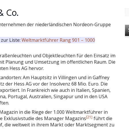
& Co.
unternehmen der niederländischen Nordeon-Gruppe
zur Liste:
Weltmarktführer Rang 901 – 1000
raßenleuchten und Objektleuchten für den Einsatz im
it Planung und Umsetzung im öffentlichen Raum. Die
nten Hess AG hervor.
andorten: Am Hauptsitz in Villingen und in Gaffney
z der Hess AG vor der Insolvenz 68 Mio. Euro. Die
ortiert. In Frankreich wie auch in Italien, Spanien,
na, Portugal, Australien, Singapur und in den USA
ften.
azin in die Riege der 1.000 Weltmarktführer in
[21]
te Exklusivstudie des Manager Magazins
führt die
 die weltweit in ihrem Markt oder Marktsegment zu