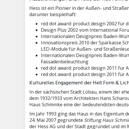
Hess ist ein Pionier in der Außen- und Stra
darunter beispielhaft:
red dot award: product design 2002 für 
Design Plus 2002 vom International Foru
Internationalen Designpreis Baden-Württ
Innovationspreis 2010 der Sparkasse Sc
LED-Module für Außen- und Straßenleu
Internationalen Designpreis Baden-Würt
Fassadenbeleuchtung
red dot award: product design 2011 für
red dot award: product design 2011 fü
Kulturelles Engagement der Heß Form & Lic
In der sächsischen Stadt Löbau, einem der eh
dem 1932/1933 vom Architekten Hans Scharo
Haus Schminke eine der bedeutendsten deuts
Im Jahr 1993 ging das Haus in das Eigentum d
24. Mai 2007 gegründete
Stiftung Haus Schmi
der Hess AG und der Stadt gegründet und im M