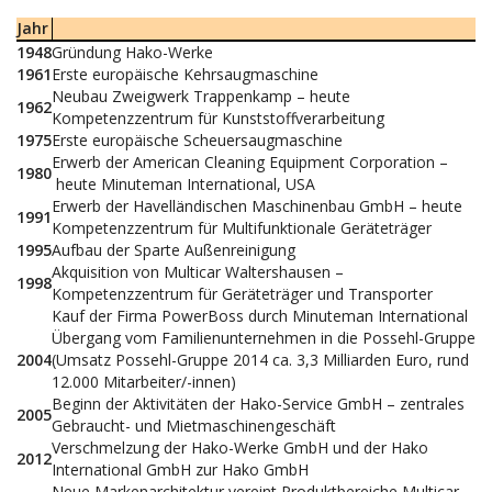
Jahr
1948
Gründung Hako-Werke
1961
Erste europäische Kehrsaugmaschine
Neubau Zweigwerk Trappenkamp – heute
1962
Kompetenzzentrum für Kunststoffverarbeitung
1975
Erste europäische Scheuersaugmaschine
Erwerb der American Cleaning Equipment Corporation –
1980
heute Minuteman International, USA
Erwerb der Havelländischen Maschinenbau GmbH – heute
1991
Kompetenzzentrum für Multifunktionale Geräteträger
1995
Aufbau der Sparte Außenreinigung
Akquisition von Multicar Waltershausen –
1998
Kompetenzzentrum für Geräteträger und Transporter
Kauf der Firma PowerBoss durch Minuteman International
Übergang vom Familienunternehmen in die Possehl-Gruppe
2004
(Umsatz Possehl-Gruppe 2014 ca. 3,3 Milliarden Euro, rund
12.000 Mitarbeiter/-innen)
Beginn der Aktivitäten der Hako-Service GmbH – zentrales
2005
Gebraucht- und Mietmaschinengeschäft
Verschmelzung der Hako-Werke GmbH und der Hako
2012
International GmbH zur Hako GmbH
Neue Markenarchitektur vereint Produktbereiche Multicar