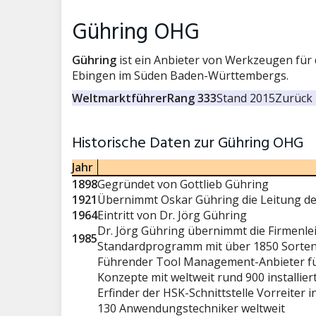
Gühring OHG
Gühring
ist ein Anbieter von Werkzeugen für d
Ebingen im Süden Baden-Württembergs.
Weltmarktführer
Rang 333
Stand 2015
Zurück 
Historische Daten zur Gühring OHG
Jahr
1898
Gegründet von Gottlieb Gühring
1921
Übernimmt Oskar Gühring die Leitung 
1964
Eintritt von Dr. Jörg Gühring
Dr. Jörg Gühring übernimmt die Firmenl
1985
Standardprogramm mit über 1850 Sorten/
Führender Tool Management-Anbieter fü
Konzepte mit weltweit rund 900 install
Erfinder der HSK-Schnittstelle Vorreiter
130 Anwendungstechniker weltweit