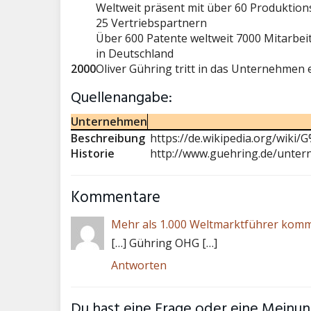
Weltweit präsent mit über 60 Produktion
25 Vertriebspartnern
Über 600 Patente weltweit 7000 Mitarbeit
in Deutschland
2000
Oliver Gühring tritt in das Unternehmen 
Quellenangabe:
Unternehmen
Beschreibung
https://de.wikipedia.org/wiki
Historie
http://www.guehring.de/unter
Kommentare
Mehr als 1.000 Weltmarktführer komm
[…] Gühring OHG […]
Antworten
Du hast eine Frage oder eine Meinung