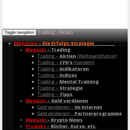
Trading - Aktien
Toggle navigation
Magazine
– Die Erfolgs-Strategie
– Trading
Magazin
– Trading
Trading –
Aktien
(Weltmarktführer)
Trading –
CFD’s
(handeln)
Trading –
Indikatoren
Trading –
Indizes
Trading –
Mental Training
Trading –
Strategie
Trading –
Tipps
Magazin
– Geld verdienen
Geld verdienen –
im Internet
Geld verdienen –
Partnerprogramme
Magazin
– Krypto News
Produkt
– Bücher, Kurse, etc.