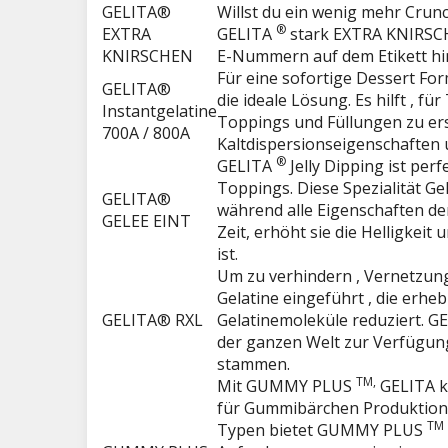
GELITA®
Willst du ein wenig mehr Crunc
®
EXTRA
GELITA
stark EXTRA KNIRSCH
KNIRSCHEN
E-Nummern auf dem Etikett hi
Für eine sofortige Dessert F
GELITA®
die ideale Lösung. Es hilft , f
Instantgelatine
Toppings und Füllungen zu ers
700A / 800A
Kaltdispersionseigenschaften un
®
GELITA
Jelly Dipping ist per
Toppings. Diese Spezialität Ge
GELITA®
während alle Eigenschaften der
GELEE EINT
Zeit, erhöht sie die Helligkeit 
ist.
Um zu verhindern , Vernetzun
Gelatine eingeführt , die erhe
GELITA® RXL
Gelatinemoleküle reduziert. G
der ganzen Welt zur Verfügung
stammen.
TM,
Mit GUMMY PLUS
GELITA ko
für Gummibärchen Produktion b
TM
Typen bietet GUMMY PLUS