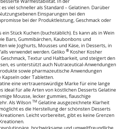
besserte Wärmestabilität. In der
es viel schneller als Standard – Gelatinen. Darüber
n Nutzungsebenen Einsparungen bei den
promisse bei der Produktleistung, Geschmack oder
 ein Stück Kuchen (buchstäblich). Es kann als in Wein
 wie Bars, Gummibärchen, Kaubonbons und
en wie Joghurts, Mousses und Käse, in Desserts, in
®
nfalls verwendet werden. Geliko
Kosher Kosher
 Geschmack, Textur und Haltbarkeit, und steigert den
ssen, es unterstützt auch Nutraceutical-Anwendungen
produkte sowie pharmazeutische Anwendungen
e Kapseln oder Tabletten.
atine eine vertrauenswürdige Marke für eine lange
 es ideal für alle Arten von köstlichen Desserts Gelatine
emige Mousse, lecker gummies, flauschige
TM
ehr. Als Wilson
Gelatine ausgezeichnete Klarheit
rmöglicht es die Herstellung der schönsten Desserts
reationen. Leicht vorbereitet, gibt es keine Grenzen
 Kreationen.
revolutionäre, hochwirksame und umweltfreundliche