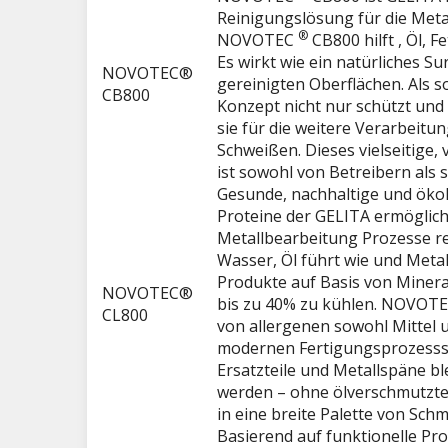
Reinigungslösung für die Metal
®
NOVOTEC
CB800 hilft , Öl, 
Es wirkt wie ein natürliches Su
NOVOTEC®
gereinigten Oberflächen. Als s
CB800
Konzept nicht nur schützt und 
sie für die weitere Verarbeitu
Schweißen. Dieses vielseitige
ist sowohl von Betreibern als 
Gesunde, nachhaltige und ökolo
Proteine ​​der GELITA ermögli
Metallbearbeitung Prozesse re
Wasser, Öl führt wie und Metal
Produkte auf Basis von Mineral
NOVOTEC®
bis zu 40% zu kühlen. NOVOT
CL800
von allergenen sowohl Mittel u
modernen Fertigungsprozesssc
Ersatzteile und Metallspäne bl
werden – ohne ölverschmutzt
in eine breite Palette von Sc
Basierend auf funktionelle Pro