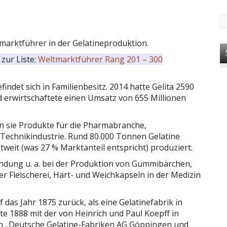
tmarktführer in der Gelatineproduktion.
zur Liste:
Weltmarktführer Rang 201 – 300
findet sich in Familienbesitz. 2014 hatte Gelita 2590
d erwirtschaftete einen Umsatz von 655 Millionen
rn sie Produkte für die Pharmabranche,
d Technikindustrie. Rund 80.000 Tonnen Gelatine
tweit (was 27 % Marktanteil entspricht) produziert.
dung u. a. bei der Produktion von Gummibärchen,
r Fleischerei, Hart- und Weichkapseln in der Medizin
as Jahr 1875 zurück, als eine Gelatinefabrik in
e 1888 mit der von Heinrich und Paul Koepff in
n „Deutsche Gelatine-Fabriken AG Göppingen und