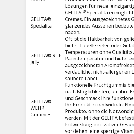
Lösungen für neue, einzigarti
®
GELITA
Specialita ermöglicht
GELITA®
Cremes. Ein ausgezeichnetes G
Specialita
glänzendes Aussehen bedeuten
haben.
Oft ist die Haltbarkeit von gel
bietet Tabelle Gelee oder Gelat
Temperaturen ohne Qualitätsver
GELITA® RTE-
Raumtemperatur und bietet ein
jelly
ausgezeichneten Aromafreise
verdauliche, nicht-allergenen 
saubere Label.
Funktionelle Fruchtgummis bie
nach Möglichkeiten, um ihre E
und Geschmack Ihre funktionell
GELITA®
Ihr Produkt zu entwickeln: Neu
WEHR
Produkte, ohne die Notwendigk
Gummies
werden. Mit der GELITA befesti
Entwicklung innovativer Gesun
vorziehen, eine sperrige Vita