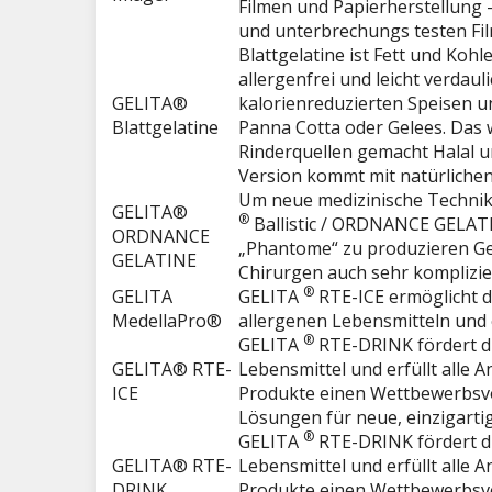
Filmen und Papierherstellung
und unterbrechungs testen Film
Blattgelatine ist Fett und Kohle
allergenfrei und leicht verdauli
GELITA®
kalorienreduzierten Speisen u
Blattgelatine
Panna Cotta oder Gelees. Das 
Rinderquellen gemacht Halal u
Version kommt mit natürlichen
Um neue medizinische Technik
GELITA®
®
Ballistic / ORDNANCE GELATI
ORDNANCE
„Phantome“ zu produzieren Ge
GELATINE
Chirurgen auch sehr komplizier
®
GELITA
GELITA
RTE-ICE ermöglicht di
MedellaPro®
allergenen Lebensmitteln und e
®
GELITA
RTE-DRINK fördert die
GELITA® RTE-
Lebensmittel und erfüllt alle 
ICE
Produkte einen Wettbewerbsvo
Lösungen für neue, einzigarti
®
GELITA
RTE-DRINK fördert die
GELITA® RTE-
Lebensmittel und erfüllt alle 
DRINK
Produkte einen Wettbewerbsvo