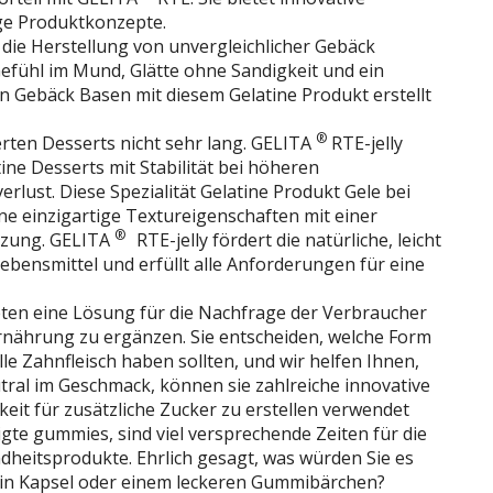
ge Produktkonzepte.
 die Herstellung von unvergleichlicher Gebäck
efühl im Mund, Glätte ohne Sandigkeit und ein
 Gebäck Basen mit diesem Gelatine Produkt erstellt
®
ierten Desserts nicht sehr lang. GELITA
RTE-jelly
ine Desserts mit Stabilität bei höheren
lust. Diese Spezialität Gelatine Produkt Gele bei
e einzigartige Textureigenschaften mit einer
®
tzung. GELITA
RTE-jelly fördert die natürliche, leicht
Lebensmittel und erfüllt alle Anforderungen für eine
ten eine Lösung für die Nachfrage der Verbraucher
rnährung zu ergänzen. Sie entscheiden, welche Form
e Zahnfleisch haben sollten, und wir helfen Ihnen,
tral im Geschmack, können sie zahlreiche innovative
eit für zusätzliche Zucker zu erstellen verwendet
gte gummies, sind viel versprechende Zeiten für die
dheitsprodukte. Ehrlich gesagt, was würden Sie es
min Kapsel oder einem leckeren Gummibärchen?