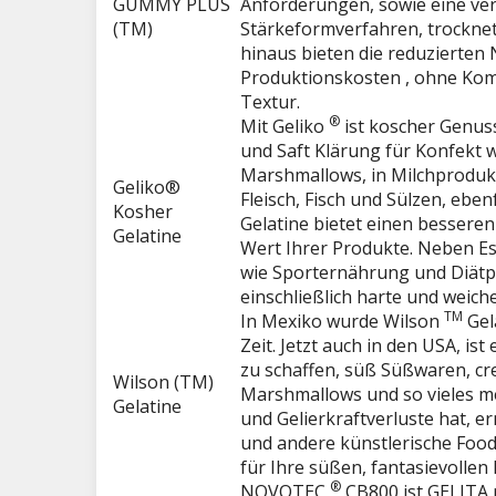
GUMMY PLUS
Anforderungen, sowie eine ver
(TM)
Stärkeformverfahren, trocknet 
hinaus bieten die reduzierte
Produktionskosten , ohne Kom
Textur.
®
Mit Geliko
ist koscher Genuss
und Saft Klärung für Konfekt
Marshmallows, in Milchprodukt
Geliko®
Fleisch, Fisch und Sülzen, ebe
Kosher
Gelatine bietet einen besseren
Gelatine
Wert Ihrer Produkte. Neben E
wie Sporternährung und Diät
einschließlich harte und weich
TM
In Mexiko wurde Wilson
Gel
Zeit. Jetzt auch in den USA, ist
zu schaffen, süß Süßwaren, cr
Wilson (TM)
Marshmallows und so vieles m
Gelatine
und Gelierkraftverluste hat, e
und andere künstlerische Foodk
für Ihre süßen, fantasievollen
®
NOVOTEC
CB800 ist GELITA 