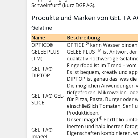
Schweinfurt“ (kurz DGF AG).
Produkte und Marken von GELITA A
Gelatine
Name
Beschreibung
®
OPTICE®
OPTICE
kann Wasser binden un
TM
GELEE PLUS
GELEE PLUS
ist Antwort der
(TM)
qualitativ hochwertige Gelatin
Fingerfood ist im Trend – vom
GELITA®
Es ist bequem, kreativ und app
DIPTOP
DIPTOP ist genau das, was die 
Die möglichen Anwendungen 
tiefgefroren, Mikrowellen- ode
GELITA® GEL-
für Pizza, Pasta, Burger oder 
SLICE
einschließlich Tomaten, Senf u
Produktideen.
®
Unser Imagel
Portfolio umfa
inerten und halb inerten fotog
GELITA®
Eigenschaften kombinieren, wod
Imagel