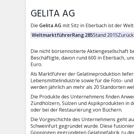
GELITA AG
Die
Gelita AG
mit Sitz in Eberbach ist der Wel
Weltmarktführer
Rang 285
Stand 2015
Zurück 
Die nicht börsennotierte Aktiengesellschaft be
Beschäftigte, davon rund 600 in Eberbach, un
Euro.
Als Marktführer der Gelatineproduktion liefe
Lebensmittelindustrie sowie für die Foto- un
werden jährlich an mehr als 20 Standorten wel
Die Produkte des Unternehmens finden Anwen
Zündhölzern, Sülzen und Aspikprodukten in de
oder bei der Restaurierung von Büchern.
Die Vorgeschichte des Unternehmens geht auf d
Schweinfurt gegründet wurde. Diese fusioniert
Göppingen gegründeten Gelatinefabrik zu de