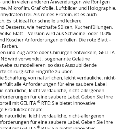
 – und in vielen anderen Anwendungen wie Röntgen
e, Mikrofilm, Grafikfolie, Luftbilder und Holographie.
nhydraten frei. Als reines Protein, ist es auch
ch. Es ist ideal für schnelle und leckere
nd Desserts, wie herzhafte Sülzen, Kuchenfüllungen,
weiße Blatt – Version wird aus Schweine- oder 100%
nd Koscher Anforderungen erfüllen. Die rote Blatt –
 Farben.
en und Zug Ärzte oder Chirurgen entwickeln, GELITA
NE wird verwendet , sogenannte Gelatine
webe zu modellieren, so dass Auszubildende
te chirurgische Eingriffe zu üben.
e Schaffung von natürlichen, leicht verdauliche, nicht-
rfüllt alle Anforderungen für eine saubere Label.
 natürliche, leicht verdauliche, nicht-allergenen
Anforderungen für eine saubere Label. Geben Sie Ihre
®
rteil mit GELITA
RTE: Sie bietet innovative
ge Produktkonzepte.
 natürliche, leicht verdauliche, nicht-allergenen
Anforderungen für eine saubere Label. Geben Sie Ihre
®
rteil mit GELITA
RTE: Sie bietet innovative