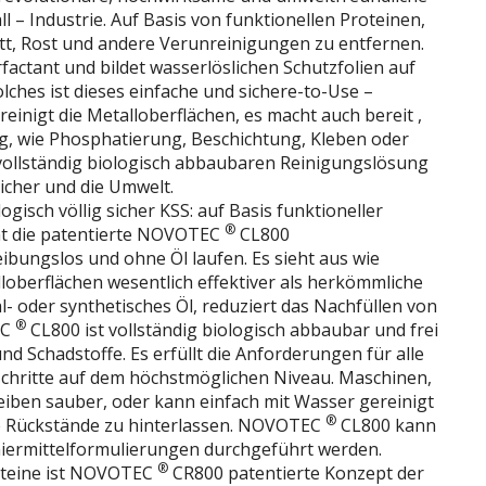
l – Industrie. Auf Basis von funktionellen Proteinen,
Fett, Rost und andere Verunreinigungen zu entfernen.
rfactant und bildet wasserlöslichen Schutzfolien auf
olches ist dieses einfache und sichere-to-Use –
reinigt die Metalloberflächen, es macht auch bereit ,
ng, wie Phosphatierung, Beschichtung, Kleben oder
, vollständig biologisch abbaubaren Reinigungslösung
sicher und die Umwelt.
gisch völlig sicher KSS: auf Basis funktioneller
®
cht die patentierte NOVOTEC
CL800
ibungslos und ohne Öl laufen. Es sieht aus wie
loberflächen wesentlich effektiver als herkömmliche
- oder synthetisches Öl, reduziert das Nachfüllen von
®
EC
CL800 ist vollständig biologisch abbaubar und frei
nd Schadstoffe. Es erfüllt die Anforderungen für alle
hritte auf dem höchstmöglichen Niveau. Maschinen,
eiben sauber, oder kann einfach mit Wasser gereinigt
®
e Rückstände zu hinterlassen. NOVOTEC
CL800 kann
hmiermittelformulierungen durchgeführt werden.
®
teine ​​ist NOVOTEC
CR800 patentierte Konzept der