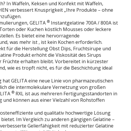
h? In Waffeln, Keksen und Konfekt mit Waffeln,
EN verbessert Knusprigkeit „Ihre Produkte – ohne
nzufügen.
®
ormulierungen, GELITA
Instantgelatine 700A / 800A ist
ür Torten oder Kuchen köstlich Mousses oder leckere
tellen. Es bietet eine hervorragende
d, was mehr ist , ist kein Kochen erforderlich.
fekt für die Herstellung Obst Dips, Fruchtsirupe und
latine Produkt erhöht die Viskosität des Sirups
 Früchte erhalten bleibt. Vorbereitet in kürzester
und, wie es tropft nicht, es für die Beschichtung ideal
g hat GELITA eine neue Linie von pharmazeutischen
blich die intermolekulare Vernetzung von großen
®
ELITA
RXL ist aus mehreren Fertigungsstandorten in
 und können aus einer Vielzahl von Rohstoffen
steneffiziente und qualitativ hochwertige Lösung
ietet. Im Vergleich zu anderen gängigen Gelatine –
verbesserte Gelierfähigkeit mit reduzierter Gelatine