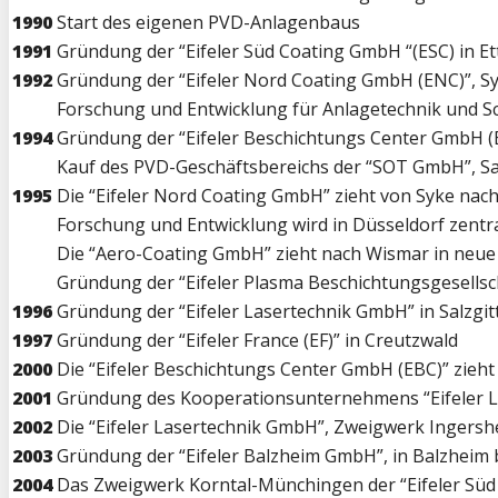
1990
Start des eigenen PVD-Anlagenbaus
1991
Gründung der “Eifeler Süd Coating GmbH “(ESC) in Et
1992
Gründung der “Eifeler Nord Coating GmbH (ENC)”, S
Forschung und Entwicklung für Anlagetechnik und S
1994
Gründung der “Eifeler Beschichtungs Center GmbH (
Kauf des PVD-Geschäftsbereichs der “SOT GmbH”, Sa
1995
Die “Eifeler Nord Coating GmbH” zieht von Syke nach
Forschung und Entwicklung wird in Düsseldorf zentra
Die “Aero-Coating GmbH” zieht nach Wismar in neue
Gründung der “Eifeler Plasma Beschichtungsgesells
1996
Gründung der “Eifeler Lasertechnik GmbH” in Salzgit
1997
Gründung der “Eifeler France (EF)” in Creutzwald
2000
Die “Eifeler Beschichtungs Center GmbH (EBC)” zieht 
2001
Gründung des Kooperationsunternehmens “Eifeler Lafe
2002
Die “Eifeler Lasertechnik GmbH”, Zweigwerk Ingersh
2003
Gründung der “Eifeler Balzheim GmbH”, in Balzheim 
2004
Das Zweigwerk Korntal-Münchingen der “Eifeler Süd 