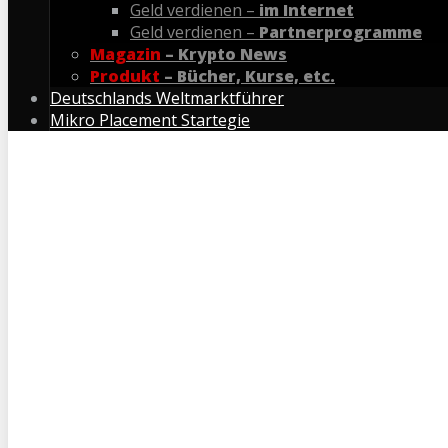
Geld verdienen –
im Internet
Geld verdienen –
Partnerprogramme
Magazin
– Krypto News
Produkt
– Bücher, Kurse, etc.
Deutschlands Weltmarktführer
Mikro Placement Startegie