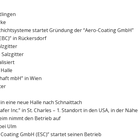
tlingen
yke
chichtsysteme startet Gründung der “Aero-Coating GmbH”
EBC)” in Rückersdorf
lzgitter
 Salzgitter
lisiert
 Halle
chaft mbH” in Wien
ter
in eine neue Halle nach Schnaittach
r Inc.” in St. Charles – 1. Standort in den USA, in der Näh
eim nimmt den Betrieb auf
bei Ulm
Coating GmbH (ESC)” startet seinen Betrieb