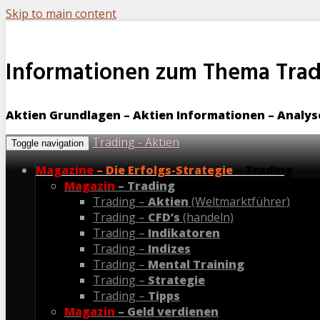
Skip to main content
Informationen zum Thema Tradi
Aktien Grundlagen – Aktien Informationen – Analy
Trading - Aktien
Toggle navigation
Magazine
– Die Erfolgs-Strategie
– Trading
Magazin
– Trading
Trading –
Aktien
(Weltmarktführer)
Trading –
CFD’s
(handeln)
Trading –
Indikatoren
Trading –
Indizes
Trading –
Mental Training
Trading –
Strategie
Trading –
Tipps
Magazin
– Geld verdienen