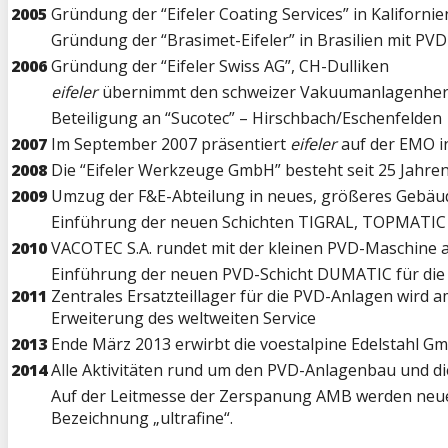
2005
Gründung der “Eifeler Coating Services” in Kaliforni
Gründung der “Brasimet-Eifeler” in Brasilien mit PVD
2006
Gründung der “Eifeler Swiss AG”, CH-Dulliken
eifeler
übernimmt den schweizer Vakuumanlagenhers
Beteiligung an “Sucotec” – Hirschbach/Eschenfelden
2007
Im September 2007 präsentiert
eifeler
auf der EMO i
2008
Die “Eifeler Werkzeuge GmbH” besteht seit 25 Jahre
2009
Umzug der F&E-Abteilung in neues, größeres Gebäu
Einführung der neuen Schichten TIGRAL, TOPMATI
2010
VACOTEC S.A. rundet mit der kleinen PVD-Maschine 
Einführung der neuen PVD-Schicht DUMATIC für die
2011
Zentrales Ersatzteillager für die PVD-Anlagen wird 
Erweiterung des weltweiten Service
2013
Ende März 2013 erwirbt die voestalpine Edelstahl 
2014
Alle Aktivitäten rund um den PVD-Anlagenbau und d
Auf der Leitmesse der Zerspanung AMB werden neue 
Bezeichnung „ultrafine“.