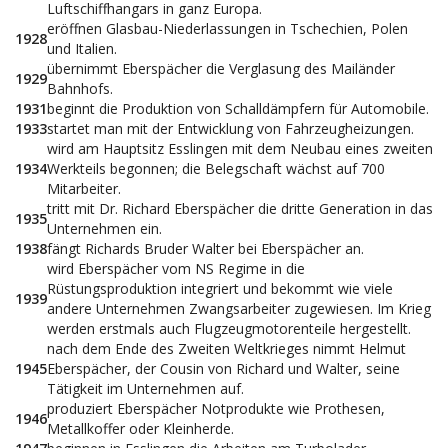
Luftschiffhangars in ganz Europa.
eröffnen Glasbau-Niederlassungen in Tschechien, Polen
1928
und Italien.
übernimmt Eberspächer die Verglasung des Mailänder
1929
Bahnhofs.
1931
beginnt die Produktion von Schalldämpfern für Automobile.
1933
startet man mit der Entwicklung von Fahrzeugheizungen.
wird am Hauptsitz Esslingen mit dem Neubau eines zweiten
1934
Werkteils begonnen; die Belegschaft wächst auf 700
Mitarbeiter.
tritt mit Dr. Richard Eberspächer die dritte Generation in das
1935
Unternehmen ein.
1938
fängt Richards Bruder Walter bei Eberspächer an.
wird Eberspächer vom NS Regime in die
Rüstungsproduktion integriert und bekommt wie viele
1939
andere Unternehmen Zwangsarbeiter zugewiesen. Im Krieg
werden erstmals auch Flugzeugmotorenteile hergestellt.
nach dem Ende des Zweiten Weltkrieges nimmt Helmut
1945
Eberspächer, der Cousin von Richard und Walter, seine
Tätigkeit im Unternehmen auf.
produziert Eberspächer Notprodukte wie Prothesen,
1946
Metallkoffer oder Kleinherde.