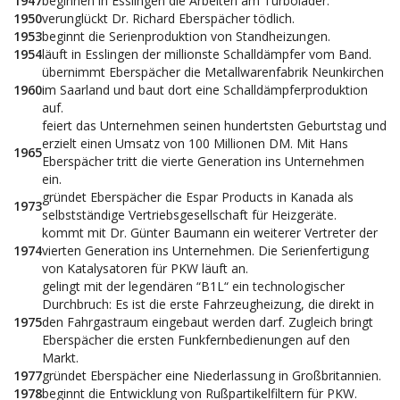
1947
beginnen in Esslingen die Arbeiten am Turbolader.
1950
verunglückt Dr. Richard Eberspächer tödlich.
1953
beginnt die Serienproduktion von Standheizungen.
1954
läuft in Esslingen der millionste Schalldämpfer vom Band.
übernimmt Eberspächer die Metallwarenfabrik Neunkirchen
1960
im Saarland und baut dort eine Schalldämpferproduktion
auf.
feiert das Unternehmen seinen hundertsten Geburtstag und
erzielt einen Umsatz von 100 Millionen DM. Mit Hans
1965
Eberspächer tritt die vierte Generation ins Unternehmen
ein.
gründet Eberspächer die Espar Products in Kanada als
1973
selbstständige Vertriebsgesellschaft für Heizgeräte.
kommt mit Dr. Günter Baumann ein weiterer Vertreter der
1974
vierten Generation ins Unternehmen. Die Serienfertigung
von Katalysatoren für PKW läuft an.
gelingt mit der legendären “B1L“ ein technologischer
Durchbruch: Es ist die erste Fahrzeugheizung, die direkt in
1975
den Fahrgastraum eingebaut werden darf. Zugleich bringt
Eberspächer die ersten Funkfernbedienungen auf den
Markt.
1977
gründet Eberspächer eine Niederlassung in Großbritannien.
1978
beginnt die Entwicklung von Rußpartikelfiltern für PKW.