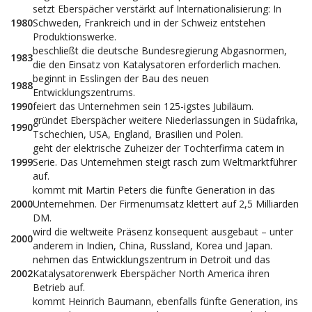
setzt Eberspächer verstärkt auf Internationalisierung: In
1980
Schweden, Frankreich und in der Schweiz entstehen
Produktionswerke.
beschließt die deutsche Bundesregierung Abgasnormen,
1983
die den Einsatz von Katalysatoren erforderlich machen.
beginnt in Esslingen der Bau des neuen
1988
Entwicklungszentrums.
1990
feiert das Unternehmen sein 125-igstes Jubiläum.
gründet Eberspächer weitere Niederlassungen in Südafrika,
1990
Tschechien, USA, England, Brasilien und Polen.
geht der elektrische Zuheizer der Tochterfirma catem in
1999
Serie. Das Unternehmen steigt rasch zum Weltmarktführer
auf.
kommt mit Martin Peters die fünfte Generation in das
2000
Unternehmen. Der Firmenumsatz klettert auf 2,5 Milliarden
DM.
wird die weltweite Präsenz konsequent ausgebaut – unter
2000
anderem in Indien, China, Russland, Korea und Japan.
nehmen das Entwicklungszentrum in Detroit und das
2002
Katalysatorenwerk Eberspächer North America ihren
Betrieb auf.
kommt Heinrich Baumann, ebenfalls fünfte Generation, ins