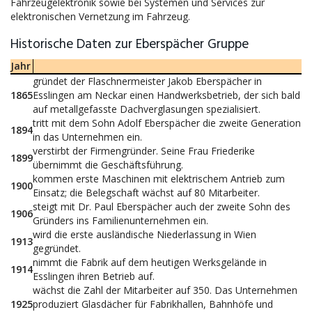
Fahrzeugelektronik sowie bei Systemen und Services zur
elektronischen Vernetzung im Fahrzeug.
Historische Daten zur Eberspächer Gruppe
Jahr
gründet der Flaschnermeister Jakob Eberspächer in
1865
Esslingen am Neckar einen Handwerksbetrieb, der sich bald
auf metallgefasste Dachverglasungen spezialisiert.
tritt mit dem Sohn Adolf Eberspächer die zweite Generation
1894
in das Unternehmen ein.
verstirbt der Firmengründer. Seine Frau Friederike
1899
übernimmt die Geschäftsführung.
kommen erste Maschinen mit elektrischem Antrieb zum
1900
Einsatz; die Belegschaft wächst auf 80 Mitarbeiter.
steigt mit Dr. Paul Eberspächer auch der zweite Sohn des
1906
Gründers ins Familienunternehmen ein.
wird die erste ausländische Niederlassung in Wien
1913
gegründet.
nimmt die Fabrik auf dem heutigen Werksgelände in
1914
Esslingen ihren Betrieb auf.
wächst die Zahl der Mitarbeiter auf 350. Das Unternehmen
1925
produziert Glasdächer für Fabrikhallen, Bahnhöfe und