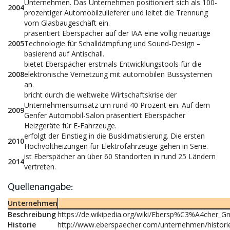
Unternehmen. Das Unternehmen positioniert sich als 100-
2004
prozentiger Automobilzulieferer und leitet die Trennung
vom Glasbaugeschäft ein.
präsentiert Eberspächer auf der IAA eine völlig neuartige
2005
Technologie für Schalldämpfung und Sound-Design –
basierend auf Antischall.
bietet Eberspächer erstmals Entwicklungstools für die
2008
elektronische Vernetzung mit automobilen Bussystemen
an.
bricht durch die weltweite Wirtschaftskrise der
Unternehmensumsatz um rund 40 Prozent ein. Auf dem
2009
Genfer Automobil-Salon präsentiert Eberspächer
Heizgeräte für E-Fahrzeuge.
erfolgt der Einstieg in die Busklimatisierung. Die ersten
2010
Hochvoltheizungen für Elektrofahrzeuge gehen in Serie.
ist Eberspächer an über 60 Standorten in rund 25 Ländern
2014
vertreten.
Quellenangabe:
Unternehmen
Beschreibung
https://de.wikipedia.org/wiki/Ebersp%C3%A4cher_
Historie
http://www.eberspaecher.com/unternehmen/histori