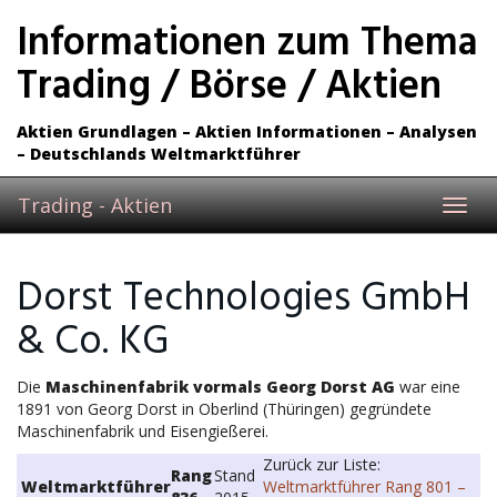
Skip
Informationen zum Thema
to
main
Trading / Börse / Aktien
content
Aktien Grundlagen – Aktien Informationen – Analysen
– Deutschlands Weltmarktführer
Trading - Aktien
Toggl
navig
Dorst Technologies GmbH
& Co. KG
Die
Maschinenfabrik vormals Georg Dorst AG
war eine
1891 von Georg Dorst in Oberlind (Thüringen) gegründete
Maschinenfabrik und Eisengießerei.
Zurück zur Liste:
Rang
Stand
Weltmarktführer
Weltmarktführer Rang 801 –