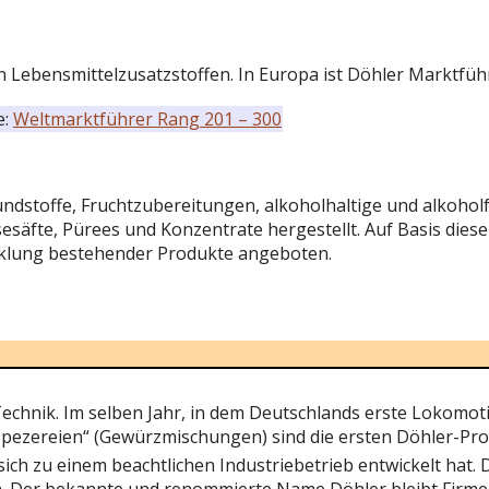
on Lebensmittelzusatzstoffen. In Europa ist Döhler Marktfüh
e:
Weltmarktführer Rang 201 – 300
ndstoffe, Fruchtzubereitungen, alkoholhaltige und alkohol
äfte, Pürees und Konzentrate hergestellt. Auf Basis dies
cklung bestehender Produkte angeboten.
echnik. Im selben Jahr, in dem Deutschlands erste Lokomoti
ezereien“ (Gewürzmischungen) sind die ersten Döhler-Pro
h zu einem beachtlichen Industriebetrieb entwickelt hat.