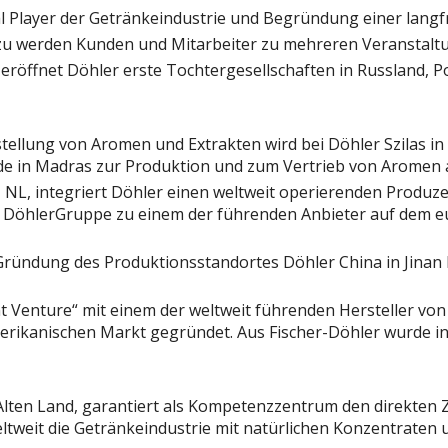
Player der Getränkeindustrie und Begründung einer langfr
Dazu werden Kunden und Mitarbeiter zu mehreren Veranstalt
eröffnet Döhler erste Tochtergesellschaften in Russland, P
tellung von Aromen und Extrakten wird bei Döhler Szilas i
rade in Madras zur Produktion und zum Vertrieb von Aromen
t, NL, integriert Döhler einen weltweit operierenden Produz
r DöhlerGruppe zu einem der führenden Anbieter auf dem e
er Gründung des Produktionsstandortes Döhler China in Jina
Joint Venture“ mit einem der weltweit führenden Hersteller 
erikanischen Markt gegründet. Aus Fischer-Döhler wurde 
lten Land, garantiert als Kompetenzzentrum den direkten Zu
ltweit die Getränkeindustrie mit natürlichen Konzentraten 