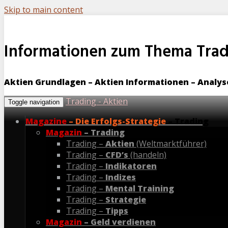
Skip to main content
Informationen zum Thema Tradi
Aktien Grundlagen – Aktien Informationen – Analy
Trading - Aktien
Toggle navigation
Magazine
– Die Erfolgs-Strategie
– Trading
Magazin
– Trading
Trading –
Aktien
(Weltmarktführer)
Trading –
CFD’s
(handeln)
Trading –
Indikatoren
Trading –
Indizes
Trading –
Mental Training
Trading –
Strategie
Trading –
Tipps
Magazin
– Geld verdienen