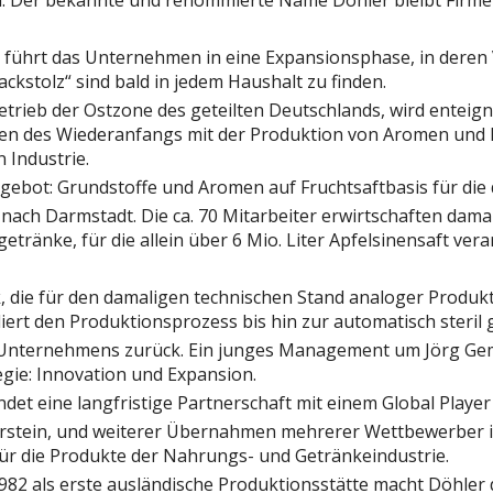
. Der bekannte und renommierte Name Döhler bleibt Firm
ührt das Unternehmen in eine Expansionsphase, in deren 
ckstolz“ sind bald in jedem Haushalt zu finden.
ieb der Ostzone des geteilten Deutschlands, wird enteigne
nen des Wiederanfangs mit der Produktion von Aromen und 
 Industrie.
gebot: Grundstoffe und Aromen auf Fruchtsaftbasis für di
nach Darmstadt. Die ca. 70 Mitarbeiter erwirtschaften dama
getränke, für die allein über 6 Mio. Liter Apfelsinensaft v
die für den damaligen technischen Stand analoger Produkti
iert den Produktionsprozess bis hin zur automatisch steril
s Unternehmens zurück. Ein junges Management um Jörg Ge
ie: Innovation und Expansion.
t eine langfristige Partnerschaft mit einem Global Player 
stein, und weiterer Übernahmen mehrerer Wettbewerber in
 für die Produkte der Nahrungs- und Getränkeindustrie.
1982 als erste ausländische Produktionsstätte macht Döhler