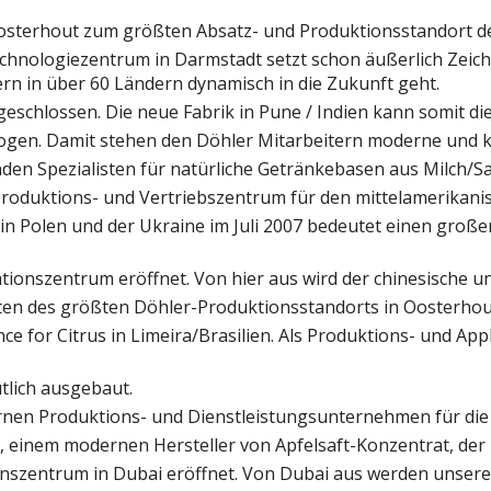
Oosterhout zum größten Absatz- und Produktionsstandort 
chnologiezentrum in Darmstadt setzt schon äußerlich Zeiche
ern in über 60 Ländern dynamisch in die Zukunft geht.
bgeschlossen. Die neue Fabrik in Pune / Indien kann somit 
en. Damit stehen den Döhler Mitarbeitern moderne und k
nden Spezialisten für natürliche Getränkebasen aus Milch/Sa
roduktions- und Vertriebszentrum für den mittelamerikani
n Polen und der Ukraine im Juli 2007 bedeutet einen groß
tionszentrum eröffnet. Von hier aus wird der chinesische un
ten des größten Döhler-Produktionsstandorts in Oosterhou
nce for Citrus in Limeira/Brasilien. Als Produktions- und Ap
tlich ausgebaut.
nen Produktions- und Dienstleistungsunternehmen für die 
o, einem modernen Hersteller von Apfelsaft-Konzentrat, der
onszentrum in Dubai eröffnet. Von Dubai aus werden unsere 