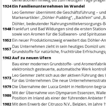
Generationen hinweg bis zum heutigen Tage prägen
1924
Ein Familienunternehmen im Wandel
Leo Gemmer übernimmt die Geschäftsführung – und f
Markenartikler: „Döhler-Pudding“, „Backfein“ und „Ba
Döhler, bedeutender Nahrungsmittelversorgungs-Betr
1948
Frankfurt und Bad Wildungen sind die ersten Statio
sowie von Aromen für die Süßwaren- und Spirituosen
1952
Ein neuer Produktionszweig erweitert das Döhler-An
Das Unternehmen zieht in sein heutiges Domizil um: 
1957
Grundstoffe für natürliche, fruchttrübe Erfrischungs
1962
Auf zu neuen Ufern
Bau einer modernen Grundstoffe- und Aromenfabrik, 
elektronisch gesteuerte, automatische Werk kontroll
Leo Gemmer zieht sich aus der aktiven Führung de
1973
für das Unternehmen. Die neue Unternehmensstrateg
1979
Die Übernahme der Lucca GmbH in Heilbronn begründe
Mit der Übernahme von Olymparom Essenzen, Waller
1980
Position im Inland als einer der führenden Anbieter
1982
Mit dem Erwerb der Citrusco N.V., Belgien, im Jahre 