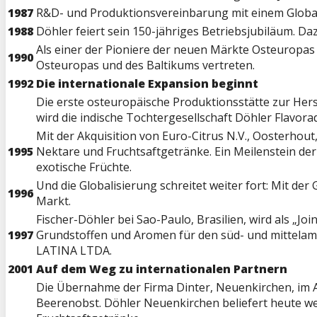
1987
R&D- und Produktionsvereinbarung mit einem Global 
1988
Döhler feiert sein 150-jähriges Betriebsjubiläum. 
Als einer der Pioniere der neuen Märkte Osteuropas 
1990
Osteuropas und des Baltikums vertreten.
1992
Die internationale Expansion beginnt
Die erste osteuropäische Produktionsstätte zur Hers
wird die indische Tochtergesellschaft Döhler Flavo
Mit der Akquisition von Euro-Citrus N.V., Oosterhou
1995
Nektare und Fruchtsaftgetränke. Ein Meilenstein de
exotische Früchte.
Und die Globalisierung schreitet weiter fort: Mit d
1996
Markt.
Fischer-Döhler bei Sao-Paulo, Brasilien, wird als „
1997
Grundstoffen und Aromen für den süd- und mittelam
LATINA LTDA.
2001
Auf dem Weg zu internationalen Partnern
Die Übernahme der Firma Dinter, Neuenkirchen, im A
Beerenobst. Döhler Neuenkirchen beliefert heute we