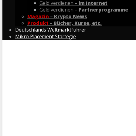
Geld verdienen –
im Internet
Geld verdienen –
Partnerprogramme
Magazin
– Krypto News
Produkt
– Bücher, Kurse, etc.
Deutschlands Weltmarktführer
Mikro Placement Startegie