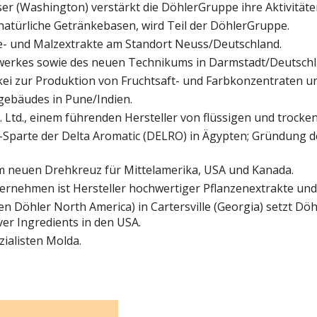
ser (Washington) verstärkt die DöhlerGruppe ihre Aktivität
r natürliche Getränkebasen, wird Teil der DöhlerGruppe.
de- und Malzextrakte am Standort Neuss/Deutschland.
rkes sowie des neuen Technikums in Darmstadt/Deutschl
 zur Produktion von Fruchtsaft- und Farbkonzentraten un
ebäudes in Pune/Indien.
Ltd., einem führenden Hersteller von flüssigen und trocke
-Sparte der Delta Aromatic (DELRO) in Ägypten; Gründung d
dem neuen Drehkreuz für Mittelamerika, USA und Kanada.
nternehmen ist Hersteller hochwertiger Pflanzenextrakte und 
 Döhler North America) in Cartersville (Georgia) setzt Dö
er Ingredients in den USA.
ialisten Molda.