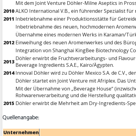
Mit dem Joint Venture Döhler-Milne Aseptics in Pros
2010
ALKO International V.B., ein führender Spezialist fü
2011
Inbetriebnahme einer Produktionsstätte für Getrei
Inbetriebnahme des neuen, hochmodernen Aromenwe
Übernahme eines modernen Werks in Karaman/Türkei
2012
Einweihung des neuen Aromenwerkes und des Bürog
Integration von Shanghai KingBee Biotechnology Co. 
Döhler erwirbt die Fruchtverarbeitungs- und Flavour
2013
Beverage Ingredients S.A.E., Kairo/Ägypten.
2014
Innoval Döhler wird zu Döhler Mexico S.A. de C.V., 
Döhler startet ein Joint Venture mit Afriplex. Das U
Mit der Übernahme von „Beverage House“ (inzwischen
Rohwarenverarbeitung und die Herstellung qualitativ
2015
Döhler erwirbt die Mehrheit am Dry-Ingredients-Spez
Quellenangabe:
Unternehmen