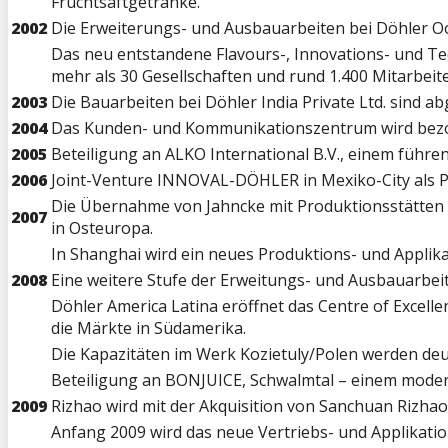
Fruchtsaftgetränke.
2002
Die Erweiterungs- und Ausbauarbeiten bei Döhler 
Das neu entstandene Flavours-, Innovations- und Te
mehr als 30 Gesellschaften und rund 1.400 Mitarbeit
2003
Die Bauarbeiten bei Döhler India Private Ltd. sind a
2004
Das Kunden- und Kommunikationszentrum wird bezog
2005
Beteiligung an ALKO International B.V., einem führe
2006
Joint-Venture INNOVAL-DÖHLER in Mexiko-City als P
Die Übernahme von Jahncke mit Produktionsstätten i
2007
in Osteuropa.
In Shanghai wird ein neues Produktions- und Applika
2008
Eine weitere Stufe der Erweitungs- und Ausbauarbei
Döhler America Latina eröffnet das Centre of Excelle
die Märkte in Südamerika.
Die Kapazitäten im Werk Kozietuly/Polen werden deu
Beteiligung an BONJUICE, Schwalmtal – einem moder
2009
Rizhao wird mit der Akquisition von Sanchuan Rizha
Anfang 2009 wird das neue Vertriebs- und Applikati