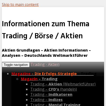
Skip to main content
Informationen zum Thema
Trading / Börse / Aktien
Aktien Grundlagen – Aktien Informationen –
Analysen – Deutschlands Weltmarktführer
Trading - Aktien
Toggle navigation
Magazine
– Die Erfolgs-Strategie
– Trading
Magazin
– Trading
Trading –
Aktien
(Weltmarktführer)
Trading –
CFD’s
(handeln)
Trading –
Indikatoren
Trading –
Indizes
Trading –
Mental Training