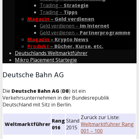
Trading –
Strategie
Trading –
Tipps
Magazin
– Geld verdienen
Geld verdienen –
im Internet
Geld verdienen –
Partnerprogramme
Magazin
– Krypto News
Produkt
– Bücher, Kurse, etc.
Deutschlands Weltmarktführer
Mikro Placement Startegie
Deutsche Bahn AG
Die
Deutsche Bahn AG
(
DB
) ist ein
Verkehrsunternehmen in der Bundesrepublik
Deutschland mit Sitz in Berlin.
Zurück zur Liste:
Rang
Stand
Weltmarktführer
Weltmarktführer Rang
016
2015
001 – 100