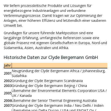
Wir liefern prozesskritische Produkte und Lösungen für
energiebezogene Industrieanlagen und verbundene
Verbrennungsprozesse. Damit tragen wir zur Optimierung der
Anlagen, einer höheren Effizienz und letztendlich einer sauberen
Umwelt bei.
Grundlagen für unsere führende Marktposition sind eine
langjährige Erfahrung, umfangreiche Referenzen sowie eine
globale Präsenz mit eigenen Gesellschaften in Europa, Nord-und
Südamerika, Asien, Australien und Afrika.
Historische Daten zur Clyde Bergemann GmbH
Jahr
Neugründung der Clyde Bergemann Africa / Johannesburg,
2001
Südafrika
2002
Gründung der Clyde Bergemann Scandinavia
2003
Gründung der Clyde Bergemann Beijing / China
Übernahme der Environmental Elements Corporation USA /
2005
UK / Kanada
2006
Übernahme der Senior Thermal Engineering Australia
2007
Gründung der Clyde Bergemann India / Neu Delhi / Indien
Übernahme von Delta Ducon / USA und ENDAT Oy /