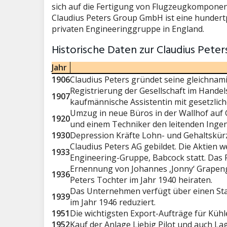
sich auf die Fertigung von Flugzeugkompone
Claudius Peters Group GmbH ist eine hundertp
privaten Engineeringgruppe in England.
Historische Daten zur Claudius Pet
Jahr
1906
Claudius Peters gründet seine gleichnam
Registrierung der Gesellschaft im Hand
1907
kaufmännische Assistentin mit gesetzlic
Umzug in neue Büros in der Wallhof auf
1920
und einem Techniker den leitenden Ingeni
1930
Depression Kräfte Lohn- und Gehaltskü
Claudius Peters AG gebildet. Die Aktien w
1933
Engineering-Gruppe, Babcock statt. Das
Ernennung von Johannes ‚Jonny‘ Grapengie
1936
Peters Tochter im Jahr 1940 heiraten.
Das Unternehmen verfügt über einen Stab 
1939
im Jahr 1946 reduziert.
1951
Die wichtigsten Export-Aufträge für Kü
1952
Kauf der Anlage Liebig Pilot und auch La