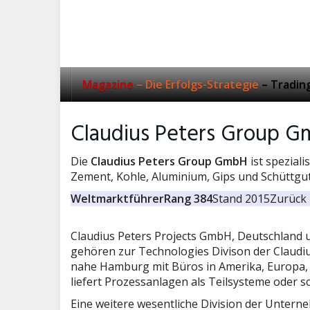
Skip
to
main
content
Magazine
– Die Erfolgs-Strategie
– Tradin
Claudius Peters Group 
Die
Claudius Peters Group GmbH
ist speziali
Zement, Kohle, Aluminium, Gips und Schüttgut
Weltmarktführer
Rang 384
Stand 2015
Zurück 
Claudius Peters Projects GmbH, Deutschland u
gehören zur Technologies Divison der Claudi
nahe Hamburg mit Büros in Amerika, Europa, C
liefert Prozessanlagen als Teilsysteme oder s
Eine weitere wesentliche Division der Untern