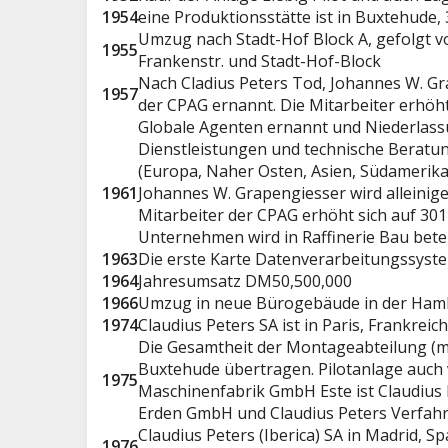
1954
eine Produktionsstätte ist in Buxtehud
Umzug nach Stadt-Hof Block A, gefolgt v
1955
Frankenstr. und Stadt-Hof-Block
Nach Cladius Peters Tod, Johannes W. Gr
1957
der CPAG ernannt. Die Mitarbeiter erhöht
Globale Agenten ernannt und Niederlassu
Dienstleistungen und technische Beratu
(Europa, Naher Osten, Asien, Südamerika
1961
Johannes W. Grapengiesser wird alleinig
Mitarbeiter der CPAG erhöht sich auf 301
Unternehmen wird in Raffinerie Bau betei
1963
Die erste Karte Datenverarbeitungssyste
1964
Jahresumsatz DM50,500,000
1966
Umzug in neue Bürogebäude in der Ham
1974
Claudius Peters SA ist in Paris, Frankrei
Die Gesamtheit der Montageabteilung (mi
Buxtehude übertragen. Pilotanlage auc
1975
Maschinenfabrik GmbH Este ist Claudius
​​Erden GmbH und Claudius Peters Verfa
Claudius Peters (Iberica) SA in Madrid, Sp
1976