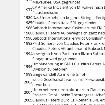
Milwaukee, USA gegründet
CP America Inc. zieht von Milwakee nach
1977
4 ausländische
1980
Das Unternehmen beginnt Stringer Fertig
1985
Claudius Peters Italia SRL gegründet
1986
Babcock International fusioniert mit FKI E
1988
Claudius Peters AG bewegt sich ganz na
1990
Babcock International erwirbt Consilium
1992
PHB Someral von Claudius Peter Frankre
Claudius Peters AG umbenannt Babcock Ma
1994
bewegt sich von Paris nach Illzach.Subsidi
Singapur wird gegründet
Umbenennung in BMH Claudius Peters AG 
1996
Division zu betonen
1999
umgewandelt AG in eine GmbH
ist die Gesellschaft von der im Privatbes
2002
erworben
Unternehmen umstrukturiert in Claudius
2004
Projects GmbH, beide Tochtergesellscha
2005
Claudius Peters Büro CP Romania SRL er