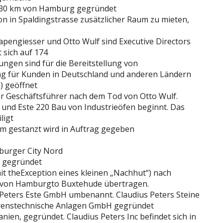
e, 30 km von Hamburg gegründet
on in Spaldingstrasse zusätzlicher Raum zu mieten,
apengiesser und Otto Wulf sind Executive Directors
 sich auf 174
ngen sind für die Bereitstellung von
ng für Kunden in Deutschland und anderen Ländern
) geöffnet
er Geschäftsführer nach dem Tod von Otto Wulf.
 und Este 220 Bau von Industrieöfen beginnt. Das
ligt
m gestanzt wird in Auftrag gegeben
burger City Nord
ch gegründet
t theException eines kleinen „Nachhut“) nach
h von Hamburgto Buxtehude übertragen.
 Peters Este GmbH umbenannt. Claudius Peters Steine
hrenstechnische Anlagen GmbH gegründet
anien, gegründet. Claudius Peters Inc befindet sich in