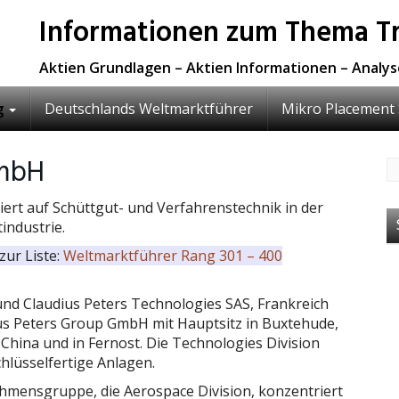
Informationen zum Thema Tr
Aktien Grundlagen – Aktien Informationen – Analy
g
Deutschlands Weltmarktführer
Mikro Placement 
GmbH
siert auf Schüttgut- und Verfahrenstechnik in der
industrie.
zur Liste:
Weltmarktführer Rang 301 – 400
nd Claudius Peters Technologies SAS, Frankreich
us Peters Group GmbH mit Hauptsitz in Buxtehude,
hina und in Fernost. Die Technologies Division
chlüsselfertige Anlagen.
ehmensgruppe, die Aerospace Division, konzentriert