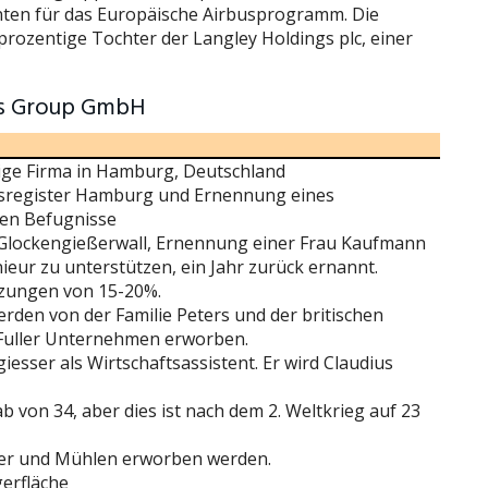
nten für das Europäische Airbusprogramm. Die
rozentige Tochter der Langley Holdings plc, einer
ers Group GmbH
ige Firma in Hamburg, Deutschland
elsregister Hamburg und Ernennung eines
hen Befugnisse
 Glockengießerwall, Ernennung einer Frau Kaufmann
eur zu unterstützen, ein Jahr zurück ernannt.
rzungen von 15-20%.
erden von der Familie Peters und der britischen
 Fuller Unternehmen erworben.
sser als Wirtschaftsassistent. Er wird Claudius
von 34, aber dies ist nach dem 2. Weltkrieg auf 23
hler und Mühlen erworben werden.
gerfläche