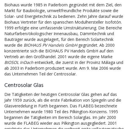
Biohaus wurde 1985 in Paderborn gegründet mit dem Ziel, den
Markt für Baubiologie, umweltfreundliche Produkte sowie die
Solar- und Energietechnik zu bedienen. Zehn Jahre darauf wurde
Biohaus Vertreter für den spanischen Modulhersteller Isofotón.
1999 erfolgte eine umfassende Umstrukturierung. Die Bereiche
Naturfarben/ökologischer Innenausbau, Dämmtechnik und
Bauträger wurde ausgelagert, für den Bereich Solartechnik
wurde die
BIOHAUS PV Handels GmbH
gegründet. Ab 2000
konzentrierte sich die BIOHAUS PV Handels GmbH auf den
Vertrieb an den Großhandel. 2001 wurde die eigene Marke
BIOSOL InDach
entwickelt, die zuerst in der Provinz Málaga und
ab 2003 in Paderborn produziert wurde. Am 9. Mai 2006 wurde
das Unternehmen Teil der Centrosolar.
Centrosolar Glas
Die Tätigkeiten der heutigen Centrosolar Glas gehen auf das
Jahr 1959 zurück, als die erste Fabrikation von Spiegeln und die
Glasveredelung in Fürth begannen. Das FLABEG bezeichnete
Unternehmen wurde 1980 Teil des Pilkington-Konzerns. 1995
begannen die Tätigkeiten im Bereich Solarglas. Im Jahr 2000
wurde die FLABEG wieder aus Pilkington ausgegliedert. 2001
errichtete das Unternehmen die weltweit erste vollautomatische