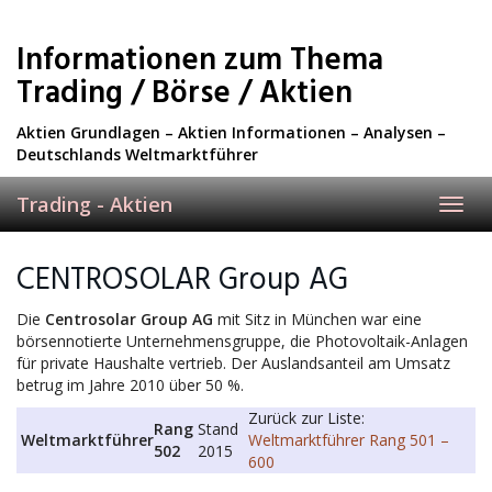
Skip
to
Informationen zum Thema
main
content
Trading / Börse / Aktien
Aktien Grundlagen – Aktien Informationen – Analysen –
Deutschlands Weltmarktführer
Trading - Aktien
Toggl
navig
CENTROSOLAR Group AG
Die
Centrosolar Group AG
mit Sitz in München war eine
börsennotierte Unternehmensgruppe, die Photovoltaik-Anlagen
für private Haushalte vertrieb. Der Auslandsanteil am Umsatz
betrug im Jahre 2010 über 50 %.
Zurück zur Liste:
Rang
Stand
Weltmarktführer
Weltmarktführer Rang 501 –
502
2015
600