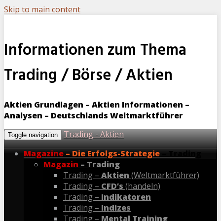
Skip to main content
Informationen zum Thema
Trading / Börse / Aktien
Aktien Grundlagen – Aktien Informationen –
Analysen – Deutschlands Weltmarktführer
Trading - Aktien
Toggle navigation
Magazine
– Die Erfolgs-Strategie
– Trading
Magazin
– Trading
Trading –
Aktien
(Weltmarktführer)
Trading –
CFD’s
(handeln)
Trading –
Indikatoren
Trading –
Indizes
Trading –
Mental Training