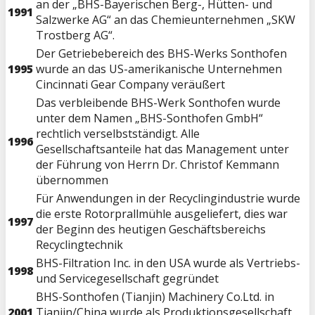
an der „BHS-Bayerischen Berg-, Hütten- und
1991
Salzwerke AG“ an das Chemieunternehmen „SKW
Trostberg AG“.
Der Getriebebereich des BHS-Werks Sonthofen
1995
wurde an das US-amerikanische Unternehmen
Cincinnati Gear Company veräußert
Das verbleibende BHS-Werk Sonthofen wurde
unter dem Namen „BHS-Sonthofen GmbH“
rechtlich verselbstständigt. Alle
1996
Gesellschaftsanteile hat das Management unter
der Führung von Herrn Dr. Christof Kemmann
übernommen
Für Anwendungen in der Recyclingindustrie wurde
die erste Rotorprallmühle ausgeliefert, dies war
1997
der Beginn des heutigen Geschäftsbereichs
Recyclingtechnik
BHS-Filtration Inc. in den USA wurde als Vertriebs-
1998
und Servicegesellschaft gegründet
BHS-Sonthofen (Tianjin) Machinery Co.Ltd. in
2001
Tianjin/China wurde als Produktionsgesellschaft