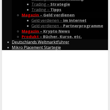
Trading –
Strategie
Trading –
Tipps
Magazin
– Geld verdienen
Geld verdienen –
im Internet
Geld verdienen –
Partnerprogramme
Magazin
– Krypto News
Produkt
– Bücher, Kurse, etc.
Deutschlands Weltmarktführer
Mikro Placement Startegie