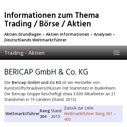
Skip
to
Informationen zum Thema
main
content
Trading / Börse / Aktien
Aktien Grundlagen – Aktien Informationen – Analysen –
Deutschlands Weltmarktführer
Trading - Aktien
Toggl
navig
BERICAP GmbH & Co. KG
Die
Bericap GmbH und Co KG
ist ein Hersteller von
Kunststoffschraubverschlüssen mit Stammsitz in Budenheim.
Die Bericap-Gruppe beschäftigt etwa 3.000 Mitarbeiter an 21
Standorten in 19 Ländern (Stand: 2013).
Zurück zur Liste:
Rang
Stand
Weltmarktführer
Weltmarktführer Rang 301 –
304
2015
400