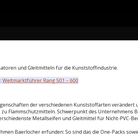
isatoren und Gleitmitteln für die Kunststoffindustrie.
e:
Weltmarktführer Rang 501 – 600
 Eigenschaften der verschiedenen Kunststoffarten verändert 
n zu Flammschutzmitteln. Schwerpunkt des Unternehmens Baer
schiedenste Metallseifen und Gleitmittel für Nicht-PVC-Be
hmen Baerlocher erfunden: So sind das die One-Packs sowie