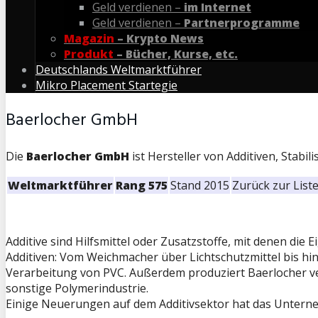
Geld verdienen –
im Internet
Geld verdienen –
Partnerprogramme
Magazin
– Krypto News
Produkt
– Bücher, Kurse, etc.
Deutschlands Weltmarktführer
Mikro Placement Startegie
Baerlocher GmbH
Die
Baerlocher GmbH
ist Hersteller von Additiven, Stabil
Weltmarktführer
Rang 575
Stand 2015
Zurück zur List
Additive sind Hilfsmittel oder Zusatzstoffe, mit denen die
Additiven: Vom Weichmacher über Lichtschutzmittel bis hi
Verarbeitung von PVC. Außerdem produziert Baerlocher ver
sonstige Polymerindustrie.
Einige Neuerungen auf dem Additivsektor hat das Unterne