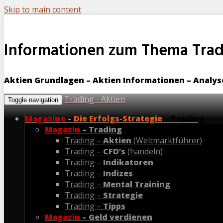
Skip to main content
Informationen zum Thema Tradi
Aktien Grundlagen – Aktien Informationen – Analy
Trading - Aktien
Toggle navigation
Magazine
– Die Erfolgs-Strategie
– Trading
Magazin
– Trading
Trading –
Aktien
(Weltmarktführer)
Trading –
CFD’s
(handeln)
Trading –
Indikatoren
Trading –
Indizes
Trading –
Mental Training
Trading –
Strategie
Trading –
Tipps
Magazin
– Geld verdienen