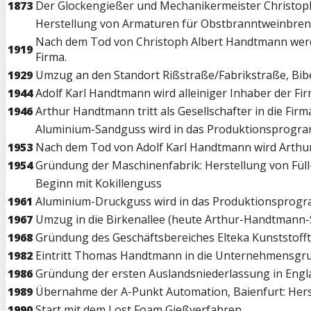
1873
Der Glockengießer und Mechanikermeister Christoph
Herstellung von Armaturen für Obstbranntweinbrenn
Nach dem Tod von Christoph Albert Handtmann werd
1919
Firma.
1929
Umzug an den Standort Rißstraße/Fabrikstraße, Bib
1944
Adolf Karl Handtmann wird alleiniger Inhaber der F
1946
Arthur Handtmann tritt als Gesellschafter in die Firma
Aluminium-Sandguss wird in das Produktionspro
1953
Nach dem Tod von Adolf Karl Handtmann wird Arthu
1954
Gründung der Maschinenfabrik: Herstellung von Füll
Beginn mit Kokillenguss
1961
Aluminium-Druckguss wird in das Produktionspr
1967
Umzug in die Birkenallee (heute Arthur-Handtmann-
1968
Gründung des Geschäftsbereiches Elteka Kunststofft
1982
Eintritt Thomas Handtmann in die Unternehmensgr
1986
Gründung der ersten Auslandsniederlassung in Engla
1989
Übernahme der A-Punkt Automation, Baienfurt: He
1990
Start mit dem Lost Foam Gießverfahren