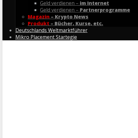
Geld verdienen –
im Internet
Geld verdienen –
Partnerprogramme
Magazin
– Krypto News
Produkt
– Bücher, Kurse, etc.
Deutschlands Weltmarktführer
Mikro Placement Startegie