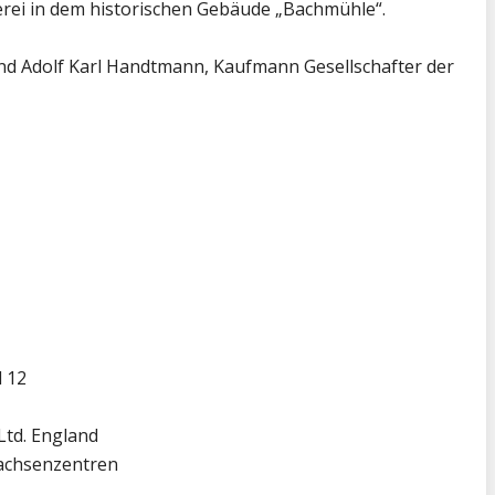
rei in dem historischen Gebäude „Bachmühle“.
d Adolf Karl Handtmann, Kaufmann Gesellschafter der
d 12
Ltd. England
achsenzentren