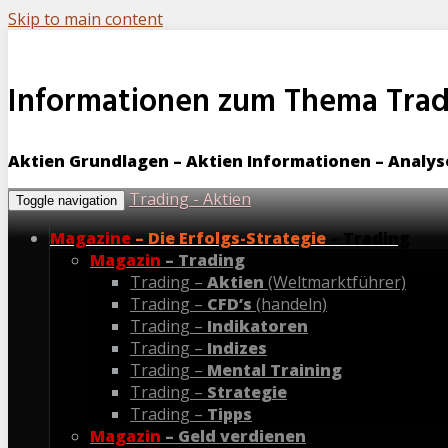
Skip to main content
Informationen zum Thema Tradi
Aktien Grundlagen – Aktien Informationen – Analy
Trading - Aktien
Toggle navigation
Magazine
– Die Erfolgs-Strategie
– Trading
Magazin
– Trading
Trading –
Aktien
(Weltmarktführer)
Trading –
CFD’s
(handeln)
Trading –
Indikatoren
Trading –
Indizes
Trading –
Mental Training
Trading –
Strategie
Trading –
Tipps
Magazin
– Geld verdienen