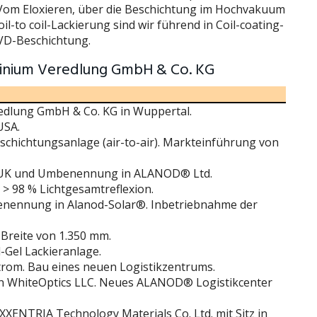
 Vom Eloxieren, über die Beschichtung im Hochvakuum
il-to coil-Lackierung sind wir führend in Coil-coating-
VD-Beschichtung.
inium Veredlung GmbH & Co. KG
lung GmbH & Co. KG in Wuppertal.
USA.
chichtungsanlage (air-to-air). Markteinführung von
UK und Umbenennung in ALANOD® Ltd.
 98 % Lichtgesamtreflexion.
enennung in Alanod-Solar®. Inbetriebnahme der
 Breite von 1.350 mm.
l-Gel Lackieranlage.
rom. Bau eines neuen Logistikzentrums.
n WhiteOptics LLC. Neues ALANOD® Logistikcenter
ENTRIA Technology Materials Co. Ltd. mit Sitz in