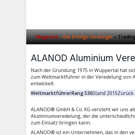
Skip
to
main
content
Magazine
– Die Erfolgs-Strategie
– Tradin
ALANOD Aluminium Vere
Nach der Gründung 1975 in Wuppertal hat si
zum Weltmarktführer in der Veredelung von A
entwickelt.
Weltmarktführer
Rang 536
Stand 2015
Zurück 
ALANOD® GmbH & Co. KG versteht wir uns als 
Aluminiumveredelung, der die unterschiedlich
zum Einsatz bringen kann.
ALANOD® ist ein Unternehmen, das in den v