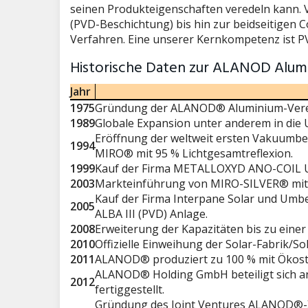
seinen Produkteigenschaften veredeln kann.
(PVD-Beschichtung) bis hin zur beidseitigen Co
Verfahren. Eine unserer Kernkompetenz ist P
Historische Daten zur ALANOD Alum
Jahr
1975
Gründung der ALANOD® Aluminium-Vered
1989
Globale Expansion unter anderem in die 
Eröffnung der weltweit ersten Vakuumbes
1994
MIRO® mit 95 % Lichtgesamtreflexion.
1999
Kauf der Firma METALLOXYD ANO-COIL 
2003
Markteinführung von MIRO-SILVER® mit >
Kauf der Firma Interpane Solar und Umb
2005
ALBA III (PVD) Anlage.
2008
Erweiterung der Kapazitäten bis zu einer
2010
Offizielle Einweihung der Solar-Fabrik/So
2011
ALANOD® produziert zu 100 % mit Ökost
ALANOD® Holding GmbH beteiligt sich a
2012
fertiggestellt.
Gründung des Joint Ventures ALANOD®-XX