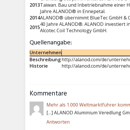
2013
Taiwan. Bau und Inbetriebnahme einer Ho
Jahre ALANOD® in Ennepetal.
2014
ALANOD® übernimmt BlueTec GmbH & Co
40 Jahre ALANOD®. ALANOD investiert in z
2015
Alcotec Coil Technology GmbH.
Quellenangabe:
Unternehmen
Beschreibung
http://alanod.com/de/unterneh
Historie
http://alanod.com/de/unterne
Kommentare
Mehr als 1.000 Weltmarktführer komm
[…] ALANOD Aluminium Veredlung Gmb
Antworten