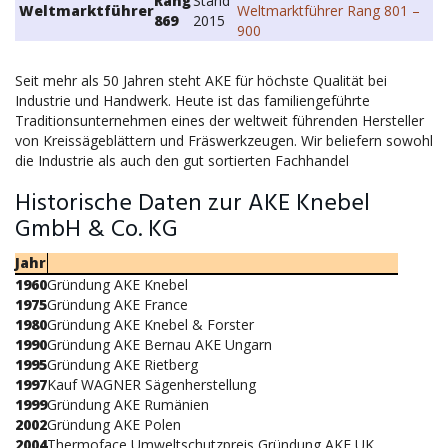
Rang
Stand
Weltmarktführer
Weltmarktführer Rang 801 –
869
2015
900
Seit mehr als 50 Jahren steht AKE für höchste Qualität bei
Industrie und Handwerk. Heute ist das familiengeführte
Traditionsunternehmen eines der weltweit führenden Hersteller
von Kreissägeblättern und Fräswerkzeugen. Wir beliefern sowohl
die Industrie als auch den gut sortierten Fachhandel
Historische Daten zur AKE Knebel
GmbH & Co. KG
Jahr
1960
Gründung AKE Knebel
1975
Gründung AKE France
1980
Gründung AKE Knebel & Forster
1990
Gründung AKE Bernau AKE Ungarn
1995
Gründung AKE Rietberg
1997
Kauf WAGNER Sägenherstellung
1999
Gründung AKE Rumänien
2002
Gründung AKE Polen
2004
Thermoface Umweltschutzpreis Gründung AKE UK