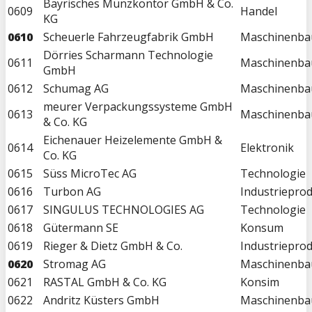
Bayrisches Münzkontor GmbH & Co.
0609
Handel
KG
0610
Scheuerle Fahrzeugfabrik GmbH
Maschinenba
Dörries Scharmann Technologie
0611
Maschinenba
GmbH
0612
Schumag AG
Maschinenba
meurer Verpackungssysteme GmbH
0613
Maschinenba
& Co. KG
Eichenauer Heizelemente GmbH &
0614
Elektronik
Co. KG
0615
Süss MicroTec AG
Technologie
0616
Turbon AG
Industriepro
0617
SINGULUS TECHNOLOGIES AG
Technologie
0618
Gütermann SE
Konsum
0619
Rieger & Dietz GmbH & Co.
Industriepro
0620
Stromag AG
Maschinenba
0621
RASTAL GmbH & Co. KG
Konsim
0622
Andritz Küsters GmbH
Maschinenba