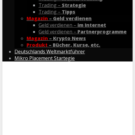
Trading –
Strategie
Trading –
Tipps
Magazin
– Geld verdienen
Geld verdienen –
im Internet
Geld verdienen –
Partnerprogramme
Magazin
– Krypto News
Produkt
– Bücher, Kurse, etc.
Deutschlands Weltmarktführer
Mikro Placement Startegie