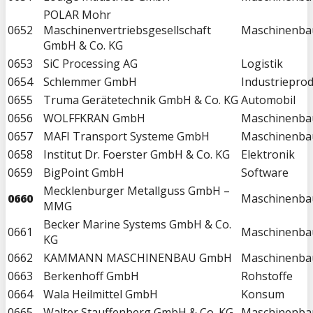
POLAR Mohr
0652
Maschinenvertriebsgesellschaft
Maschinenba
GmbH & Co. KG
0653
SiC Processing AG
Logistik
0654
Schlemmer GmbH
Industriepro
0655
Truma Gerätetechnik GmbH & Co. KG
Automobil
0656
WOLFFKRAN GmbH
Maschinenba
0657
MAFI Transport Systeme GmbH
Maschinenba
0658
Institut Dr. Foerster GmbH & Co. KG
Elektronik
0659
BigPoint GmbH
Software
Mecklenburger Metallguss GmbH –
0660
Maschinenba
MMG
Becker Marine Systems GmbH & Co.
0661
Maschinenba
KG
0662
KAMMANN MASCHINENBAU GmbH
Maschinenba
0663
Berkenhoff GmbH
Rohstoffe
0664
Wala Heilmittel GmbH
Konsum
0665
Walter Stauffenberg GmbH & Co. KG
Maschinenba