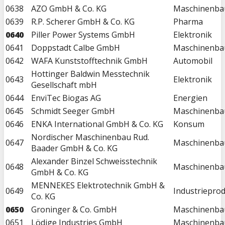
0638
AZO GmbH & Co. KG
Maschinenba
0639
R.P. Scherer GmbH & Co. KG
Pharma
0640
Piller Power Systems GmbH
Elektronik
0641
Doppstadt Calbe GmbH
Maschinenba
0642
WAFA Kunststofftechnik GmbH
Automobil
Hottinger Baldwin Messtechnik
0643
Elektronik
Gesellschaft mbH
0644
EnviTec Biogas AG
Energien
0645
Schmidt Seeger GmbH
Maschinenba
0646
ENKA International GmbH & Co. KG
Konsum
Nordischer Maschinenbau Rud.
0647
Maschinenba
Baader GmbH & Co. KG
Alexander Binzel Schweisstechnik
0648
Maschinenba
GmbH & Co. KG
MENNEKES Elektrotechnik GmbH &
0649
Industriepro
Co. KG
0650
Groninger & Co. GmbH
Maschinenba
0651
Lödige Industries GmbH
Maschinenba