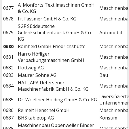
A. Monforts Textilmaschinen GmbH
0677
Maschinenba
& Co. KG
0678
Fr. Fassmer GmbH & Co. KG
Maschinenba
SGF Süddeutsche
0679
Gelenkscheibenfabrik GmbH & Co.
Automobil
KG
0680
Römheld GmbH Friedrichshütte
Maschinenba
Harro Höfliger
0681
Maschinenba
Verpackungsmaschinen GmbH
0682
Flottweg AG
Maschinenba
0683
Maurer Söhne AG
Bau
HATLAPA Uetersener
0684
Maschinenba
Maschinenfabrik GmbH & Co. KG
Diversifiziert
0685
Dr. Woellner Holding GmbH & Co. KG
Unternehme
0686
Reimelt Henschel GmbH
Maschinenba
0687
BHS tabletop AG
Konsum
Maschinenbau Oppenweiler Binder
0688
Maschinenba