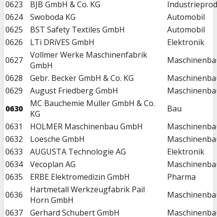
0623
BJB GmbH & Co. KG
Industriepro
0624
Swoboda KG
Automobil
0625
BST Safety Textiles GmbH
Automobil
0626
LTi DRiVES GmbH
Elektronik
Vollmer Werke Maschinenfabrik
0627
Maschinenba
GmbH
0628
Gebr. Becker GmbH & Co. KG
Maschinenba
0629
August Friedberg GmbH
Maschinenba
MC Bauchemie Müller GmbH & Co.
0630
Bau
KG
0631
HOLMER Maschinenbau GmbH
Maschinenba
0632
Loesche GmbH
Maschinenba
0633
AUGUSTA Technologie AG
Elektronik
0634
Vecoplan AG
Maschinenba
0635
ERBE Elektromedizin GmbH
Pharma
Hartmetall Werkzeugfabrik Pail
0636
Maschinenba
Horn GmbH
0637
Gerhard Schubert GmbH
Maschinenba