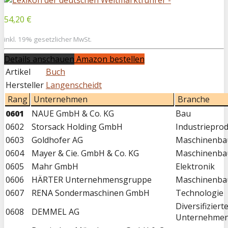
54,20 €
inkl. 19% gesetzlicher MwSt.
Details anschauen
Amazon bestellen
Artikel
Buch
Hersteller
Langenscheidt
Rang
Unternehmen
Branche
0601
NAUE GmbH & Co. KG
Bau
0602
Storsack Holding GmbH
Industriepro
0603
Goldhofer AG
Maschinenba
0604
Mayer & Cie. GmbH & Co. KG
Maschinenba
0605
Mahr GmbH
Elektronik
0606
HÄRTER Unternehmensgruppe
Maschinenba
0607
RENA Sondermaschinen GmbH
Technologie
Diversifiziert
0608
DEMMEL AG
Unternehme