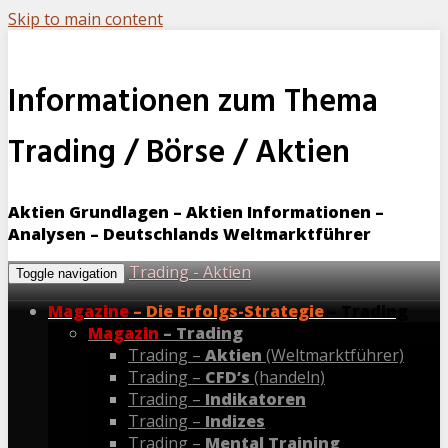
Skip to main content
Informationen zum Thema
Trading / Börse / Aktien
Aktien Grundlagen – Aktien Informationen –
Analysen – Deutschlands Weltmarktführer
Trading - Aktien
Toggle navigation
Magazine
– Die Erfolgs-Strategie
– Trading
Magazin
– Trading
Trading –
Aktien
(Weltmarktführer)
Trading –
CFD’s
(handeln)
Trading –
Indikatoren
Trading –
Indizes
Trading –
Mental Training