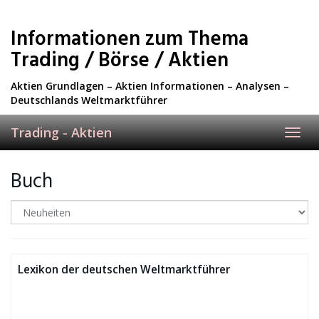
Skip
to
Informationen zum Thema
main
content
Trading / Börse / Aktien
Aktien Grundlagen – Aktien Informationen – Analysen –
Deutschlands Weltmarktführer
Trading - Aktien
Toggl
navig
Buch
Lexikon der deutschen Weltmarktführer