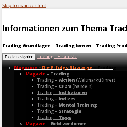
Skip to main content
Informationen zum Thema Trad
Trading Grundlagen – Trading lernen – Trading Prod
Trading - Produkte
Toggle navigation
Magazine
– Die Erfolgs-Strategie
– Trading
Magazin
– Trading
Trading –
Aktien
(Weltmarktführer)
Trading –
CFD’s
(handeln)
Trading –
Indikatoren
Trading –
Indizes
Trading –
Mental Training
Trading –
Strategie
Trading –
Tipps
Magazin
– Geld verdienen