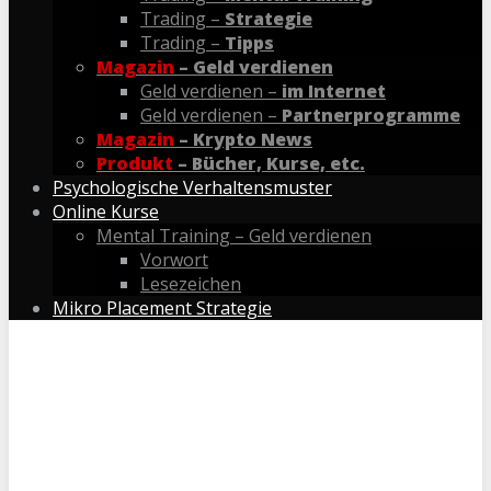
Trading –
Strategie
Trading –
Tipps
Magazin
– Geld verdienen
Geld verdienen –
im Internet
Geld verdienen –
Partnerprogramme
Magazin
– Krypto News
Produkt
– Bücher, Kurse, etc.
Psychologische Verhaltensmuster
Online Kurse
Mental Training – Geld verdienen
Vorwort
Lesezeichen
Mikro Placement Strategie