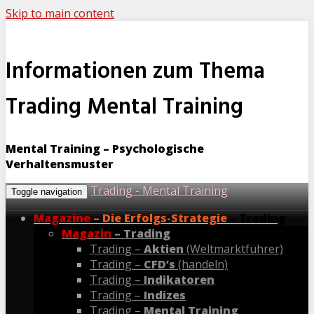
Skip to main content
Informationen zum Thema
Trading Mental Training
Mental Training – Psychologische
Verhaltensmuster
Trading - Mental Training
Toggle navigation
Magazine
– Die Erfolgs-Strategie
– Trading
Magazin
– Trading
Trading –
Aktien
(Weltmarktführer)
Trading –
CFD’s
(handeln)
Trading –
Indikatoren
Trading –
Indizes
Trading –
Mental Training