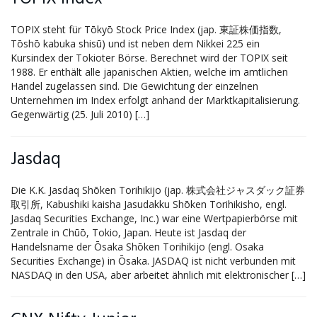
TOPIX steht für Tōkyō Stock Price Index (jap. 東証株価指数,
Tōshō kabuka shisū) und ist neben dem Nikkei 225 ein
Kursindex der Tokioter Börse. Berechnet wird der TOPIX seit
1988. Er enthält alle japanischen Aktien, welche im amtlichen
Handel zugelassen sind. Die Gewichtung der einzelnen
Unternehmen im Index erfolgt anhand der Marktkapitalisierung.
Gegenwärtig (25. Juli 2010) […]
Jasdaq
Die K.K. Jasdaq Shōken Torihikijo (jap. 株式会社ジャスダック証券
取引所, Kabushiki kaisha Jasudakku Shōken Torihikisho, engl.
Jasdaq Securities Exchange, Inc.) war eine Wertpapierbörse mit
Zentrale in Chūō, Tokio, Japan. Heute ist Jasdaq der
Handelsname der Ōsaka Shōken Torihikijo (engl. Osaka
Securities Exchange) in Ōsaka. JASDAQ ist nicht verbunden mit
NASDAQ in den USA, aber arbeitet ähnlich mit elektronischer […]