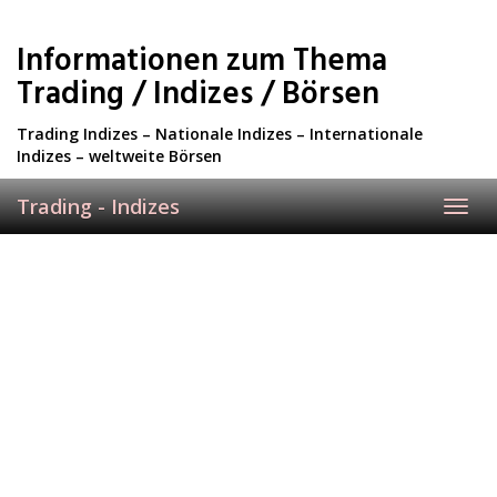
Skip
to
Informationen zum Thema
main
content
Trading / Indizes / Börsen
Trading Indizes – Nationale Indizes – Internationale
Indizes – weltweite Börsen
Trading - Indizes
Toggl
navig