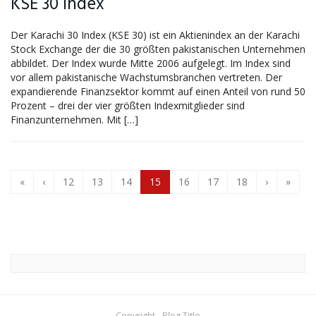
KSE 30 Index
Der Karachi 30 Index (KSE 30) ist ein Aktienindex an der Karachi
Stock Exchange der die 30 größten pakistanischen Unternehmen
abbildet. Der Index wurde Mitte 2006 aufgelegt. Im Index sind
vor allem pakistanische Wachstumsbranchen vertreten. Der
expandierende Finanzsektor kommt auf einen Anteil von rund 50
Prozent – drei der vier größten Indexmitglieder sind
Finanzunternehmen. Mit […]
«
‹
12
13
14
15
16
17
18
›
»
Copyright - Blog Title