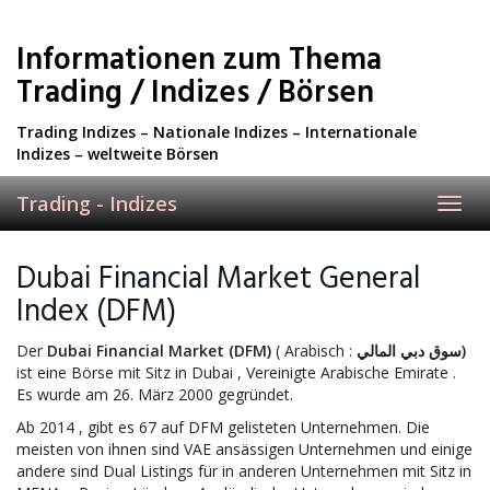
Skip
to
Informationen zum Thema
main
content
Trading / Indizes / Börsen
Trading Indizes – Nationale Indizes – Internationale
Indizes – weltweite Börsen
Trading - Indizes
Toggl
navig
Dubai Financial Market General
Index (DFM)
Der
Dubai Financial Market
(DFM)
( Arabisch :
سوق دبي المالي)
ist eine Börse mit Sitz in Dubai , Vereinigte Arabische Emirate .
Es wurde am 26. März 2000 gegründet.
Ab 2014 , gibt es 67 auf DFM gelisteten Unternehmen. Die
meisten von ihnen sind VAE ansässigen Unternehmen und einige
andere sind Dual Listings für in anderen Unternehmen mit Sitz in