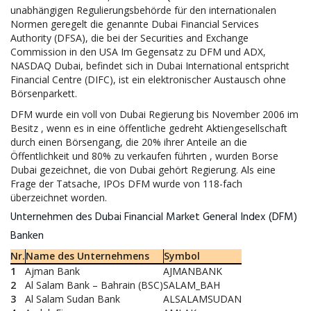
unabhängigen Regulierungsbehörde für den internationalen
Normen geregelt die genannte Dubai Financial Services
Authority (DFSA), die bei der Securities and Exchange
Commission in den USA Im Gegensatz zu DFM und ADX,
NASDAQ Dubai, befindet sich in Dubai International entspricht
Financial Centre (DIFC), ist ein elektronischer Austausch ohne
Börsenparkett.
DFM wurde ein voll von Dubai Regierung bis November 2006 im
Besitz , wenn es in eine öffentliche gedreht Aktiengesellschaft
durch einen Börsengang, die 20% ihrer Anteile an die
Öffentlichkeit und 80% zu verkaufen führten , wurden Borse
Dubai gezeichnet, die von Dubai gehört Regierung. Als eine
Frage der Tatsache, IPOs DFM wurde von 118-fach
überzeichnet worden.
Unternehmen des Dubai Financial Market General Index (DFM)
Banken
Nr.
Name des Unternehmens
Symbol
1
Ajman Bank
AJMANBANK
2
Al Salam Bank – Bahrain (BSC)
SALAM_BAH
3
Al Salam Sudan Bank
ALSALAMSUDAN