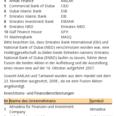
4
Amlak Finance
AMLAK
5
Commercial Bank of Dubai
CBD
6
Dubai Islamic Bank
DIB
7
Emirates Islamic Bank
EIB
8
Emirates Investment Bank
EIBANK
9
Emirates NBD
Emirates NBD
10
Gulf Finance House
GFH
11
Mashreqbank
MASQ
Bitte beachten Sie, dass Emirates Bank International (EBI) und
National Bank of Dubai (NBD) verschmolzen worden war, eine
Holdinggesellschaft zu bilden beide Einheiten namens Emirates
National Bank of Dubai (ENBD) laufen zu lassen, führte diese
Fusion die beiden Aktien in der Aufhebung und die Ausstellung
eines neuen eine auf der 16. Oktober aufgeführt 2007.
Sowohl AMLAK und Tamweel wurden aus dem Handel seit dem
23. November ausgesetzt, 2008 , da sie eine Fusion Aktion
angekündigt.
Investitions- und Finanzdienstleistungen
Nr.
Name des Unternehmens
Symbol
Almadina für Finanzen und Investment
1
Almadina
Company