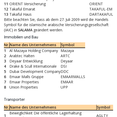
11
ORIENT Versicherung
ORIENT
12
Takaful Emarat
TAKAFUL-EM
13
Takaful Haus
DARTAKAFUL
Bitte beachten Sie, dass ab dem 27. Juli 2009 wird die Handels
Symbol für die islamische arabische Versicherungsgesellschaft
(IAIC) in
SALAMA
geändert werden.
Immobilien und Bau
Nr.
Name des Unternehmens
Symbol
1
Al Mazaya Holding Company
Mazaya
2
Arabtec Halten
ARTC
3
Deyaar Entwicklung
Deyaar
4
Drake & Scull Internationale
DSI
5
Dubai Development Company
DDC
6
Emaar Malls Gruppe
EMAARMALLS
7
Emaar Properties
EMAAR
8
Union Properties
UPP
Transporter
Nr.
Name des Unternehmens
Symbol
Beweglichkeit Die öffentliche Lagerhaltung
1
AGLTY