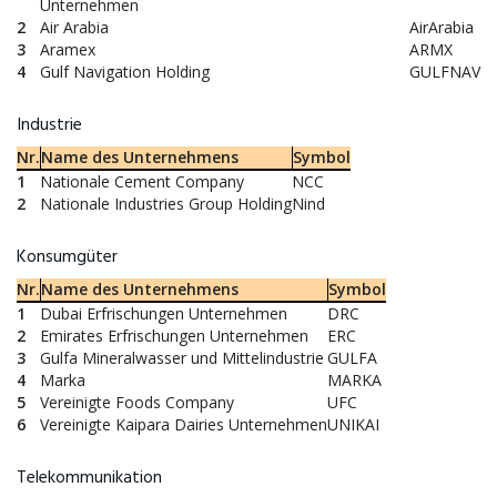
Unternehmen
2
Air Arabia
AirArabia
3
Aramex
ARMX
4
Gulf Navigation Holding
GULFNAV
Industrie
Nr.
Name des Unternehmens
Symbol
1
Nationale Cement Company
NCC
2
Nationale Industries Group Holding
Nind
Konsumgüter
Nr.
Name des Unternehmens
Symbol
1
Dubai Erfrischungen Unternehmen
DRC
2
Emirates Erfrischungen Unternehmen
ERC
3
Gulfa Mineralwasser und Mittelindustrie
GULFA
4
Marka
MARKA
5
Vereinigte Foods Company
UFC
6
Vereinigte Kaipara Dairies Unternehmen
UNIKAI
Telekommunikation