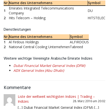
Nr.
Name des Unternehmens
Symbol
Emirates Integrated Telecommunications
1
DU
Company
2
Hits Telecom – Holding
HITSTELEC
Dienstleistungen
Nr.
Name des Unternehmens
Symbol
1
Al Firdous Holdings
ALFIRDOUS
2
National Central Cooling Unternehmen
Tabreed
Weitere wichtige Vereinigte Arabische Emirate Indizes
Dubai Financial Market General Index (DFM)
ADX General Index (Abu Dhabi)
Kommentare
Liste der weltweit wichtigsten Indizes | Trading –
Indizes
28. März 2016 um 20:02
[…] Dubai Financial Market General Index (DFM) […]