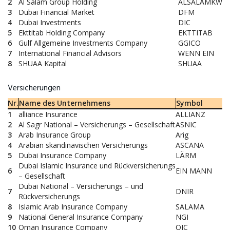
2
Al Salam Group Holding
ALSALAMKW
3
Dubai Financial Market
DFM
4
Dubai Investments
DIC
5
Ekttitab Holding Company
EKTTITAB
6
Gulf Allgemeine Investments Company
GGICO
7
International Financial Advisors
WENN EIN
8
SHUAA Kapital
SHUAA
Versicherungen
Nr.
Name des Unternehmens
Symbol
1
alliance Insurance
ALLIANZ
2
Al Sagr National – Versicherungs – Gesellschaft
ASNIC
3
Arab Insurance Group
Arig
4
Arabian skandinavischen Versicherungs
ASCANA
5
Dubai Insurance Company
LÄRM
Dubai Islamic Insurance und Rückversicherungs
6
EIN MANN
– Gesellschaft
Dubai National – Versicherungs – und
7
DNIR
Rückversicherungs
8
Islamic Arab Insurance Company
SALAMA
9
National General Insurance Company
NGI
10
Oman Insurance Company
OIC