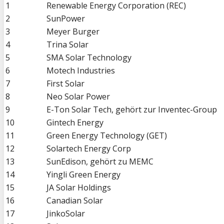
1
Renewable Energy Corporation (REC)
2
SunPower
3
Meyer Burger
4
Trina Solar
5
SMA Solar Technology
6
Motech Industries
7
First Solar
8
Neo Solar Power
9
E-Ton Solar Tech, gehört zur Inventec-Group
10
Gintech Energy
11
Green Energy Technology (GET)
12
Solartech Energy Corp
13
SunEdison, gehört zu MEMC
14
Yingli Green Energy
15
JA Solar Holdings
16
Canadian Solar
17
JinkoSolar