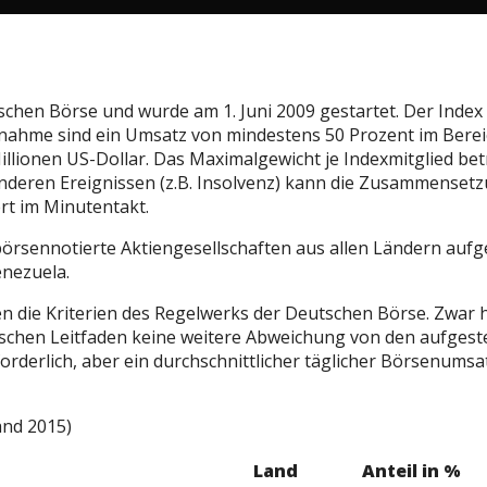
schen Börse und wurde am 1. Juni 2009 gestartet. Der Index 
hme sind ein Umsatz von mindestens 50 Prozent im Bereich
illionen US-Dollar. Das Maximalgewicht je Indexmitglied bet
eren Ereignissen (z.B. Insolvenz) kann die Zusammensetzun
rt im Minutentakt.
 börsennotierte Aktiengesellschaften aus allen Ländern au
enezuela.
en die Kriterien des Regelwerks der Deutschen Börse. Zwar
ischen Leitfaden keine weitere Abweichung von den aufgest
orderlich, aber ein durchschnittlicher täglicher Börsenumsat
and 2015)
Land
Anteil in %