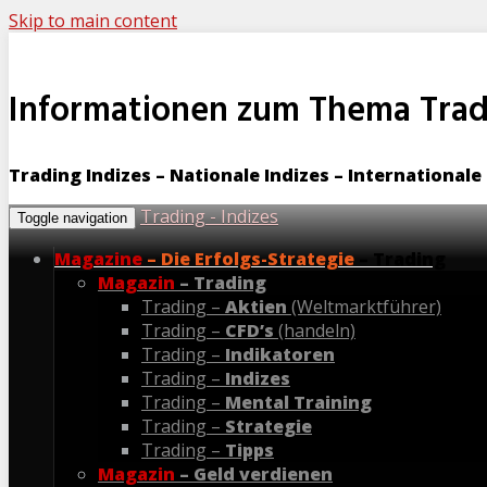
Skip to main content
Informationen zum Thema Tradi
Trading Indizes – Nationale Indizes – Internationale
Trading - Indizes
Toggle navigation
Magazine
– Die Erfolgs-Strategie
– Trading
Magazin
– Trading
Trading –
Aktien
(Weltmarktführer)
Trading –
CFD’s
(handeln)
Trading –
Indikatoren
Trading –
Indizes
Trading –
Mental Training
Trading –
Strategie
Trading –
Tipps
Magazin
– Geld verdienen