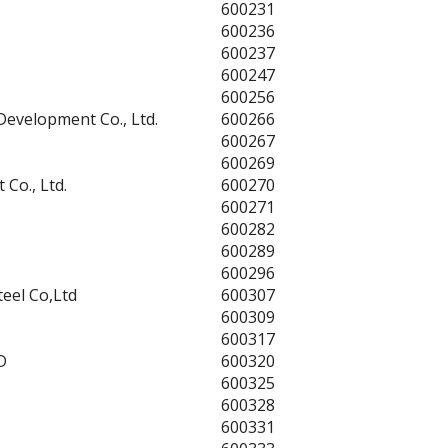
600231
600236
600237
600247
600256
Development Co., Ltd.
600266
600267
600269
Co., Ltd.
600270
600271
600282
600289
600296
teel Co,Ltd
600307
600309
600317
D
600320
600325
600328
600331