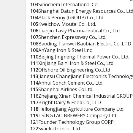
103
Sinochem International Co.
104
Shanghai Datun Energy Resources Co., Ltd
104
Black Peony (GROUP) Co., Ltd.
105
Kweichow Moutai Co., Ltd.
106
Tianjin Tasly Pharmaceutical Co., Ltd.
107
Shenzhen Expressway Co., Ltd.
108
Baoding Tianwei Baobian Electric Co.,LTD
109
AnYang Iron & Steel Lnc.
110
Beijing Jingneng Thermal Power Co., Ltd.
111
XinJiang Ba Yi Iron & Steel Co., Ltd
112
Offshore Oil Engineering Co.,Ltd
113
Jiangsu Changjiang Electronics Technology 
114
Anhui Conch Cement Co., Ltd.
115
Shanghai Airlines Co.Ltd.
116
Zhejiang Xinan Chemical Industrial GROUP
117
Bright Dairy & Food Co.,LTD
118
Heilongjiang Agriculture Company Ltd.
119
TSINGTAO BREWERY Company Ltd.
121
Founder Technology Group CORP.
122
Svaelectronco., Ltd.