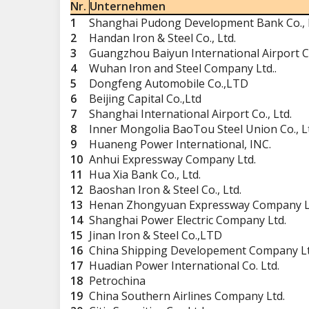
Nr.
Unternehmen
1
Shanghai Pudong Development Bank Co., 
2
Handan Iron & Steel Co., Ltd.
3
Guangzhou Baiyun International Airport Co
4
Wuhan Iron and Steel Company Ltd..
5
Dongfeng Automobile Co.,LTD
6
Beijing Capital Co.,Ltd
7
Shanghai International Airport Co., Ltd.
8
Inner Mongolia BaoTou Steel Union Co., L
9
Huaneng Power International, INC.
10
Anhui Expressway Company Ltd.
11
Hua Xia Bank Co., Ltd.
12
Baoshan Iron & Steel Co., Ltd.
13
Henan Zhongyuan Expressway Company L
14
Shanghai Power Electric Company Ltd.
15
Jinan Iron & Steel Co.,LTD
16
China Shipping Developement Company Lt
17
Huadian Power International Co. Ltd.
18
Petrochina
19
China Southern Airlines Company Ltd.