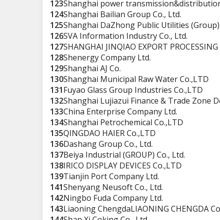
123
Shanghai power transmission&distribution 
124
Shanghai Bailian Group Co., Ltd.
125
Shanghai DaZhong Public Utilities (Group)
126
SVA Information Industry Co., Ltd.
127
SHANGHAI JINQIAO EXPORT PROCESSING
128
Shenergy Company Ltd.
129
Shanghai AJ Co.
130
Shanghai Municipal Raw Water Co.,LTD
131
Fuyao Glass Group Industries Co.,LTD
132
Shanghai Lujiazui Finance & Trade Zone D
133
China Enterprise Company Ltd.
134
Shanghai Petrochemical Co.,LTD
135
QINGDAO HAIER Co.,LTD
136
Dashang Group Co., Ltd.
137
Beiya Industrial (GROUP) Co., Ltd.
138
IRICO DISPLAY DEVICES Co.,LTD
139
Tianjin Port Company Ltd.
141
Shenyang Neusoft Co., Ltd.
142
Ningbo Fuda Company Ltd.
143
Liaoning ChengdaLIAONING CHENGDA Co.,
144
Shan Xi Coking Co., Ltd.