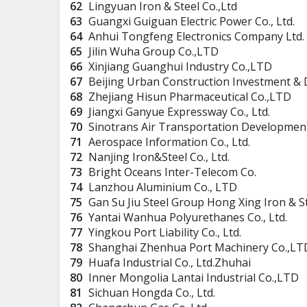
62
Lingyuan Iron & Steel Co.,Ltd
63
Guangxi Guiguan Electric Power Co., Ltd.
64
Anhui Tongfeng Electronics Company Ltd.
65
Jilin Wuha Group Co.,LTD
66
Xinjiang Guanghui Industry Co.,LTD
67
Beijing Urban Construction Investment & 
68
Zhejiang Hisun Pharmaceutical Co.,LTD
69
Jiangxi Ganyue Expressway Co., Ltd.
70
Sinotrans Air Transportation Development 
71
Aerospace Information Co., Ltd.
72
Nanjing Iron&Steel Co., Ltd.
73
Bright Oceans Inter-Telecom Co.
74
Lanzhou Aluminium Co., LTD
75
Gan Su Jiu Steel Group Hong Xing Iron & S
76
Yantai Wanhua Polyurethanes Co., Ltd.
77
Yingkou Port Liability Co., Ltd.
78
Shanghai Zhenhua Port Machinery Co.,LT
79
Huafa Industrial Co., Ltd.Zhuhai
80
Inner Mongolia Lantai Industrial Co.,LTD
81
Sichuan Hongda Co., Ltd.