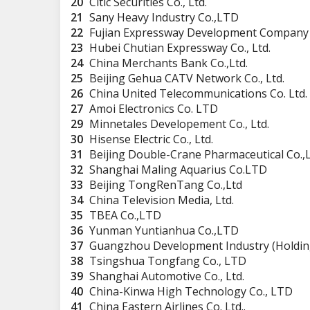
20
Citic Securities Co., Ltd.
21
Sany Heavy Industry Co.,LTD
22
Fujian Expressway Development Company 
23
Hubei Chutian Expressway Co., Ltd.
24
China Merchants Bank Co.,Ltd.
25
Beijing Gehua CATV Network Co., Ltd.
26
China United Telecommunications Co. Ltd.
27
Amoi Electronics Co. LTD
29
Minnetales Developement Co., Ltd.
30
Hisense Electric Co., Ltd.
31
Beijing Double-Crane Pharmaceutical Co.,L
32
Shanghai Maling Aquarius Co.LTD
33
Beijing TongRenTang Co.,Ltd
34
China Television Media, Ltd.
35
TBEA Co.,LTD
36
Yunman Yuntianhua Co.,LTD
37
Guangzhou Development Industry (Holdings
38
Tsingshua Tongfang Co., LTD
39
Shanghai Automotive Co., Ltd.
40
China-Kinwa High Technology Co., LTD
41
China Eastern Airlines Co. Ltd..