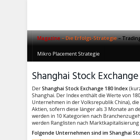
Skip
to
main
content
Magazine
– Die Erfolgs-Strategie
– Tradin
Mikro Placement Strategie
Shanghai Stock Exchange
Der
Shanghai Stock Exchange 180 Index
(kurz
Shanghai. Der Index enthält die Werte von 18
Unternehmen in der Volksrepublik China), die
Aktien, sofern diese länger als 3 Monate an d
werden in 10 Kategorien nach Branchenzugehör
werden Ranglisten nach Marktkapitalisierung
Folgende Unternehmen sind im Shanghai Stoc