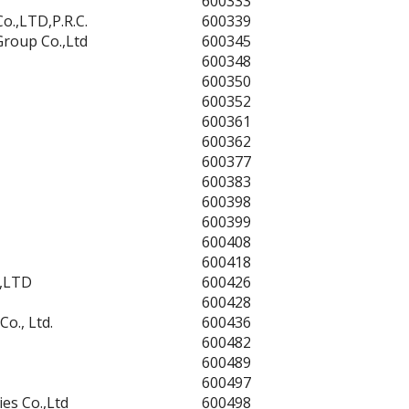
600333
o.,LTD,P.R.C.
600339
roup Co.,Ltd
600345
600348
600350
600352
600361
600362
600377
600383
600398
600399
600408
600418
.,LTD
600426
600428
o., Ltd.
600436
600482
600489
600497
es Co.,Ltd
600498