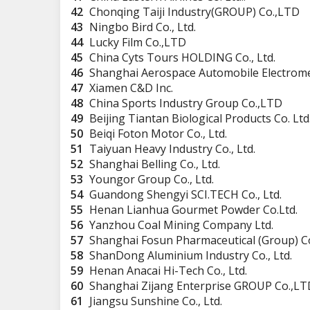
42
Chonqing Taiji Industry(GROUP) Co.,LTD
43
Ningbo Bird Co., Ltd.
44
Lucky Film Co.,LTD
45
China Cyts Tours HOLDING Co., Ltd.
46
Shanghai Aerospace Automobile Electrome
47
Xiamen C&D Inc.
48
China Sports Industry Group Co.,LTD
49
Beijing Tiantan Biological Products Co. Ltd
50
Beiqi Foton Motor Co., Ltd.
51
Taiyuan Heavy Industry Co., Ltd.
52
Shanghai Belling Co., Ltd.
53
Youngor Group Co., Ltd.
54
Guandong Shengyi SCI.TECH Co., Ltd.
55
Henan Lianhua Gourmet Powder Co.Ltd.
56
Yanzhou Coal Mining Company Ltd.
57
Shanghai Fosun Pharmaceutical (Group) Co.
58
ShanDong Aluminium Industry Co., Ltd.
59
Henan Anacai Hi-Tech Co., Ltd.
60
Shanghai Zijang Enterprise GROUP Co.,LT
61
Jiangsu Sunshine Co., Ltd.