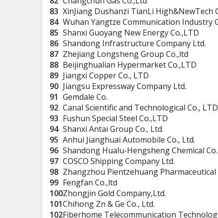
82
Changchun Gas Co.,Ltd
83
XinJiang Dushanzi TianLi High&NewTech C
84
Wuhan Yangtze Communication Industry G
85
Shanxi Guoyang New Energy Co.,LTD
86
Shandong Infrastructure Company Ltd.
87
Zhejiang Longsheng Group Co.,ltd
88
Beijinghualian Hypermarket Co.,LTD
89
Jiangxi Copper Co., LTD
90
Jiangsu Expressway Company Ltd.
91
Gemdale Co.
92
Canal Scientific and Technological Co., LTD
93
Fushun Special Steel Co.,LTD
94
Shanxi Antai Group Co., Ltd.
95
Anhui Jianghuai Automobile Co., Ltd.
96
Shandong Hualu-Hengsheng Chemical Co
97
COSCO Shipping Company Ltd.
98
Zhangzhou Pientzehuang Pharmaceutical C
99
Fengfan Co.,ltd
100
Zhongjin Gold Company,Ltd.
101
Chihong Zn & Ge Co., Ltd.
102
Fiberhome Telecommunication Technologi