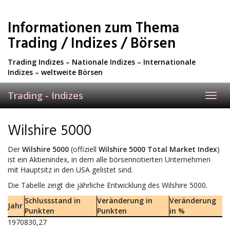
Skip
to
Informationen zum Thema
main
content
Trading / Indizes / Börsen
Trading Indizes – Nationale Indizes – Internationale
Indizes – weltweite Börsen
Trading - Indizes
Toggl
navig
Wilshire 5000
Der
Wilshire 5000
(offiziell
Wilshire 5000 Total Market Index
)
ist ein Aktienindex, in dem alle börsennotierten Unternehmen
mit Hauptsitz in den USA gelistet sind.
Die Tabelle zeigt die jährliche Entwicklung des Wilshire 5000.
Schlussstand in
Veränderung in
Veränderung
Jahr
Punkten
Punkten
in %
1970
830,27