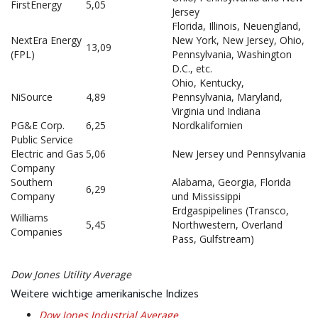
FirstEnergy
5,05
Jersey
Florida, Illinois, Neuengland,
NextEra Energy
New York, New Jersey, Ohio,
13,09
(FPL)
Pennsylvania, Washington
D.C., etc.
Ohio, Kentucky,
NiSource
4,89
Pennsylvania, Maryland,
Virginia und Indiana
PG&E Corp.
6,25
Nordkalifornien
Public Service
Electric and Gas
5,06
New Jersey und Pennsylvania
Company
Southern
Alabama, Georgia, Florida
6,29
Company
und Mississippi
Erdgaspipelines (Transco,
Williams
5,45
Northwestern, Overland
Companies
Pass, Gulfstream)
Dow Jones Utility Average
Weitere wichtige amerikanische Indizes
Dow Jones Industrial Average