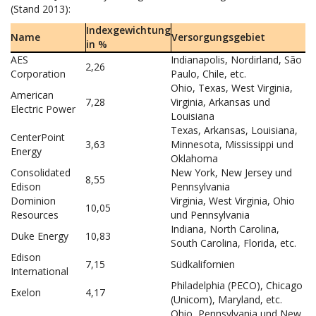
(Stand 2013):
Indexgewichtung
Name
Versorgungsgebiet
in %
AES
Indianapolis, Nordirland, São
2,26
Corporation
Paulo, Chile, etc.
Ohio, Texas, West Virginia,
American
7,28
Virginia, Arkansas und
Electric Power
Louisiana
Texas, Arkansas, Louisiana,
CenterPoint
3,63
Minnesota, Mississippi und
Energy
Oklahoma
Consolidated
New York, New Jersey und
8,55
Edison
Pennsylvania
Dominion
Virginia, West Virginia, Ohio
10,05
Resources
und Pennsylvania
Indiana, North Carolina,
Duke Energy
10,83
South Carolina, Florida, etc.
Edison
7,15
Südkalifornien
International
Philadelphia (PECO), Chicago
Exelon
4,17
(Unicom), Maryland, etc.
Ohio, Pennsylvania und New