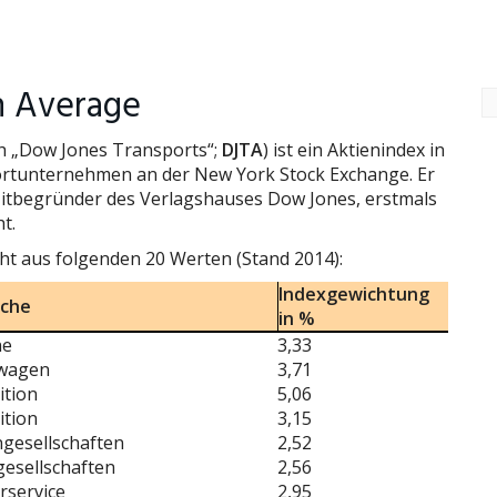
n Average
h „Dow Jones Transports“;
DJTA
) ist ein Aktienindex in
rtunternehmen an der New York Stock Exchange. Er
Mitbegründer des Verlagshauses Dow Jones, erstmals
t.
t aus folgenden 20 Werten (Stand 2014):
Indexgewichtung
nche
in %
ne
3,33
wagen
3,71
ition
5,06
ition
3,15
gesellschaften
2,52
gesellschaften
2,56
rservice
2,95