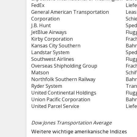
FedEx
Liefe
General American Transportation
Leas
Corporation
Schi
J.B. Hunt
Sped
JetBlue Airways
Flug
Kirby Corporation
Frach
Kansas City Southern
Bahn
Landstar System
Sped
Southwest Airlines
Flug
Overseas Shipholding Group
Frach
Matson
Schif
Northfolk Southern Railway
Bahn
Ryder System
Tran
United Continental Holdings
Flug
Union Pacific Corporation
Bahn
United Parcel Service
Liefe
Dow Jones Transportation Average
Weitere wichtige amerikanische Indizes