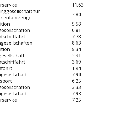
rservice
11,63
inggesellschaft für
3,84
enenfahrzeuge
ition
5,58
gesellschaften
0,81
tschifffahrt
7,78
gesellschaften
8,63
ition
5,34
gesellschaft
2,31
tschifffahrt
3,69
ffahrt
1,94
gesellschaft
7,94
sport
6,25
gesellschaften
3,33
gesellschaft
7,93
rservice
7,25