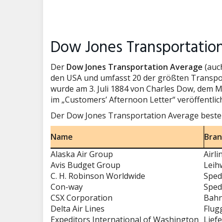
Dow Jones Transportatio
Der
Dow Jones Transportation Average
(auc
den USA und umfasst 20 der größten Transpo
wurde am 3. Juli 1884 von Charles Dow, dem 
im „Customers’ Afternoon Letter“ veröffentlich
Der Dow Jones Transportation Average besteh
Name
Bra
Alaska Air Group
Airli
Avis Budget Group
Leih
C. H. Robinson Worldwide
Sped
Con-way
Sped
CSX Corporation
Bahn
Delta Air Lines
Flug
Expeditors International of Washington
Liefe