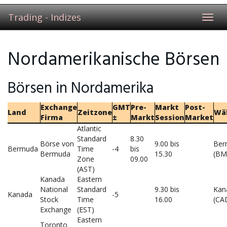
Trading - Indizes
Toggl
navig
Nordamerikanische Börsen
Börsen in Nordamerika
Exchange
GMT
Pre-
Markt
Post-
Land
Zeitzone
Wä
Firma
±
Markt
Session
Market
Atlantic
Standard
8.30
Börse von
9.00 bis
Ber
Bermuda
Time
-4
bis
Bermuda
15.30
(BM
Zone
09.00
(AST)
Kanada
Eastern
National
Standard
9.30 bis
Kan
Kanada
-5
Stock
Time
16.00
(CA
Exchange
(EST)
Eastern
Toronto