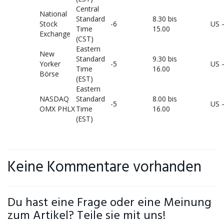
Central
National
Standard
8.30 bis
Stock
-6
US 
Time
15.00
Exchange
(CST)
Eastern
New
Standard
9.30 bis
Yorker
-5
US 
Time
16.00
Börse
(EST)
Eastern
NASDAQ
Standard
8.00 bis
-5
US 
OMX PHLX
Time
16.00
(EST)
Keine Kommentare vorhanden
Du hast eine Frage oder eine Meinung
zum Artikel? Teile sie mit uns!