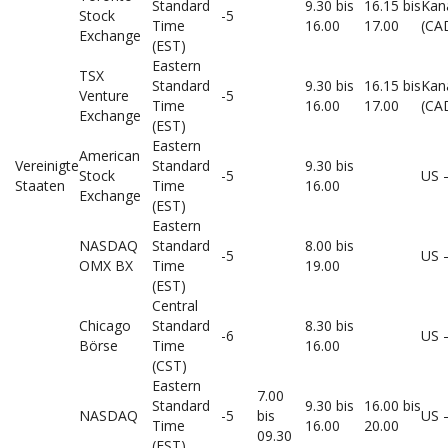
Standard
9.30 bis
16.15 bis
Kan
Stock
-5
Time
16.00
17.00
(CA
Exchange
(EST)
Eastern
TSX
Standard
9.30 bis
16.15 bis
Kan
Venture
-5
Time
16.00
17.00
(CA
Exchange
(EST)
Eastern
American
Vereinigte
Standard
9.30 bis
Stock
-5
US 
Staaten
Time
16.00
Exchange
(EST)
Eastern
NASDAQ
Standard
8.00 bis
-5
US 
OMX BX
Time
19.00
(EST)
Central
Chicago
Standard
8.30 bis
-6
US 
Börse
Time
16.00
(CST)
Eastern
7.00
Standard
9.30 bis
16.00 bis
NASDAQ
-5
bis
US 
Time
16.00
20.00
09.30
(EST)