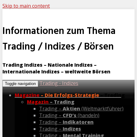
Skip to main content
Informationen zum Thema
Trading / Indizes / Börsen
Trading Indizes – Nationale Indizes –
Internationale Indizes – weltweite Börsen
Trading - Indizes
Toggle navigation
Magazine
– Die Erfolgs-Strategie
– Trading
Magazin
– Trading
Trading –
Aktien
(Weltmarktführer)
Trading –
CFD’s
(handeln)
Trading –
Indikatoren
Trading –
Indizes
Trading –
Mental Training