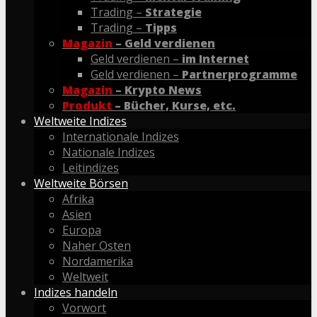
Trading –
Strategie
Trading –
Tipps
Magazin
– Geld verdienen
Geld verdienen –
im Internet
Geld verdienen –
Partnerprogramme
Magazin
– Krypto News
Produkt
– Bücher, Kurse, etc.
Weltweite Indizes
Internationale Indizes
Nationale Indizes
Leitindizes
Weltweite Börsen
Afrika
Asien
Europa
Naher Osten
Nordamerika
Weltweit
Indizes handeln
Vorwort