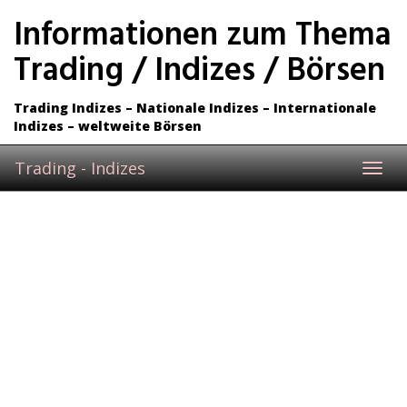
Skip
Informationen zum Thema
to
main
Trading / Indizes / Börsen
content
Trading Indizes – Nationale Indizes – Internationale
Indizes – weltweite Börsen
Trading - Indizes
Toggl
navig