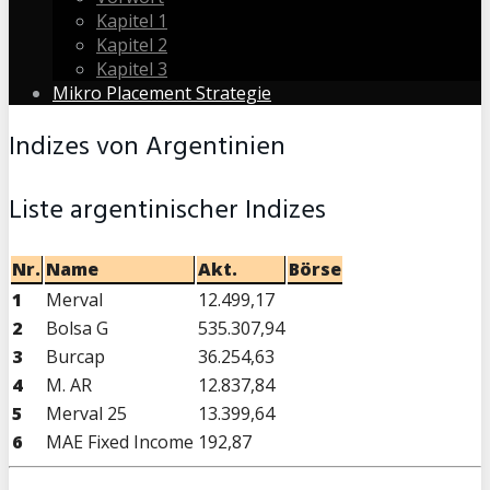
Kapitel 1
Kapitel 2
Kapitel 3
Mikro Placement Strategie
Indizes von Argentinien
Liste argentinischer Indizes
Nr.
Name
Akt.
Börse
1
Merval
12.499,17
2
Bolsa G
535.307,94
3
Burcap
36.254,63
4
M. AR
12.837,84
5
Merval 25
13.399,64
6
MAE Fixed Income
192,87