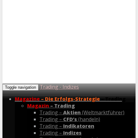
Trading - Indizes
Toggle navigation
Magazine
– Die Erfolgs-Strategie
– Trading
Magazin
– Trading
Trading –
Aktien
(Weltmarktführer)
Trading –
CFD’s
(handeln)
Trading –
Indikatoren
Trading –
Indizes