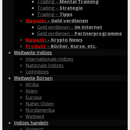
Trading –
Mental Training
Trading –
Strategie
Trading –
Tipps
Magazin
– Geld verdienen
Geld verdienen –
im Internet
Geld verdienen –
Partnerprogramme
Magazin
– Krypto News
Produkt
– Bücher, Kurse, etc.
Weltweite Indizes
Internationale Indizes
Nationale Indizes
Leitindizes
Weltweite Börsen
Afrika
Asien
Europa
Naher Osten
Nordamerika
Weltweit
Indizes handeln
Vorwort