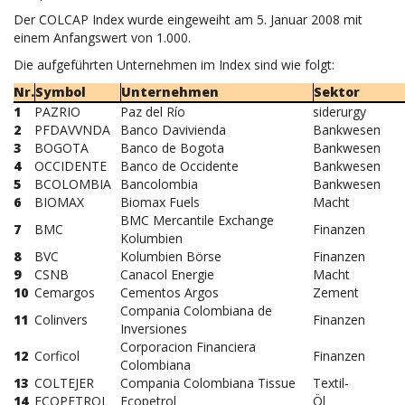
Der COLCAP Index wurde eingeweiht am 5. Januar 2008 mit
einem Anfangswert von 1.000.
Die aufgeführten Unternehmen im Index sind wie folgt:
Nr.
Symbol
Unternehmen
Sektor
1
PAZRIO
Paz del Río
siderurgy
2
PFDAVVNDA
Banco Davivienda
Bankwesen
3
BOGOTA
Banco de Bogota
Bankwesen
4
OCCIDENTE
Banco de Occidente
Bankwesen
5
BCOLOMBIA
Bancolombia
Bankwesen
6
BIOMAX
Biomax Fuels
Macht
BMC Mercantile Exchange
7
BMC
Finanzen
Kolumbien
8
BVC
Kolumbien Börse
Finanzen
9
CSNB
Canacol Energie
Macht
10
Cemargos
Cementos Argos
Zement
Compania Colombiana de
11
Colinvers
Finanzen
Inversiones
Corporacion Financiera
12
Corficol
Finanzen
Colombiana
13
COLTEJER
Compania Colombiana Tissue
Textil-
14
ECOPETROL
Ecopetrol
Öl