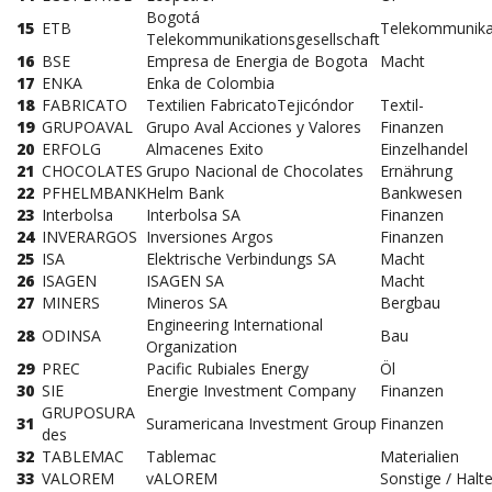
Bogotá
15
ETB
Telekommunika
Telekommunikationsgesellschaft
16
BSE
Empresa de Energia de Bogota
Macht
17
ENKA
Enka de Colombia
18
FABRICATO
Textilien FabricatoTejicóndor
Textil-
19
GRUPOAVAL
Grupo Aval Acciones y Valores
Finanzen
20
ERFOLG
Almacenes Exito
Einzelhandel
21
CHOCOLATES
Grupo Nacional de Chocolates
Ernährung
22
PFHELMBANK
Helm Bank
Bankwesen
23
Interbolsa
Interbolsa SA
Finanzen
24
INVERARGOS
Inversiones Argos
Finanzen
25
ISA
Elektrische Verbindungs ​​SA
Macht
26
ISAGEN
ISAGEN SA
Macht
27
MINERS
Mineros SA
Bergbau
Engineering International
28
ODINSA
Bau
Organization
29
PREC
Pacific Rubiales Energy
Öl
30
SIE
Energie Investment Company
Finanzen
GRUPOSURA
31
Suramericana Investment Group
Finanzen
des
32
TABLEMAC
Tablemac
Materialien
33
VALOREM
vALOREM
Sonstige / Halt