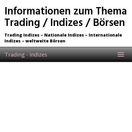
Skip
Informationen zum Thema
to
main
Trading / Indizes / Börsen
content
Trading Indizes – Nationale Indizes – Internationale
Indizes – weltweite Börsen
Trading - Indizes
Toggl
navig