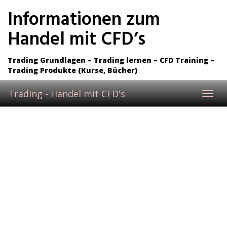
Skip
Informationen zum
to
main
Handel mit CFD’s
content
Trading Grundlagen – Trading lernen – CFD Training –
Trading Produkte (Kurse, Bücher)
Trading - Handel mit CFD's
Toggl
navig