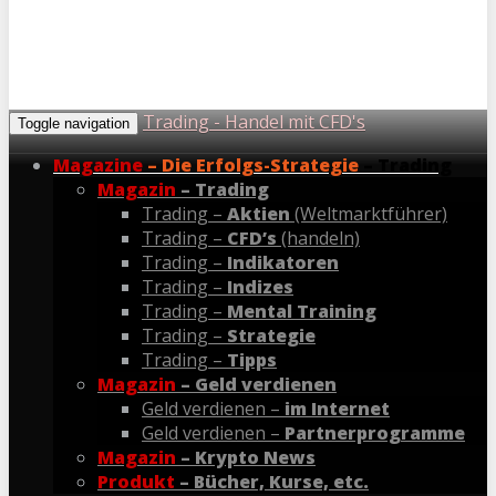
Trading - Handel mit CFD's
Toggle navigation
Magazine
– Die Erfolgs-Strategie
– Trading
Magazin
– Trading
Trading –
Aktien
(Weltmarktführer)
Trading –
CFD’s
(handeln)
Trading –
Indikatoren
Trading –
Indizes
Trading –
Mental Training
Trading –
Strategie
Trading –
Tipps
Magazin
– Geld verdienen
Geld verdienen –
im Internet
Geld verdienen –
Partnerprogramme
Magazin
– Krypto News
Produkt
– Bücher, Kurse, etc.