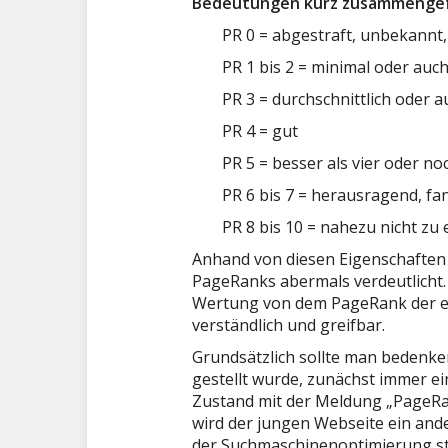
Bedeutungen kurz zusammengef
PR 0 = abgestraft, unbekannt
PR 1 bis 2 = minimal oder auc
PR 3 = durchschnittlich oder 
PR 4 = gut
PR 5 = besser als vier oder no
PR 6 bis 7 = herausragend, fa
PR 8 bis 10 = nahezu nicht zu
Anhand von diesen Eigenschaften
PageRanks abermals verdeutlicht. 
Wertung von dem PageRank der ei
verständlich und greifbar.
Grundsätzlich sollte man bedenken
gestellt wurde, zunächst immer ei
Zustand mit der Meldung „PageRan
wird der jungen Webseite ein an
der Suchmaschinenoptimierung st