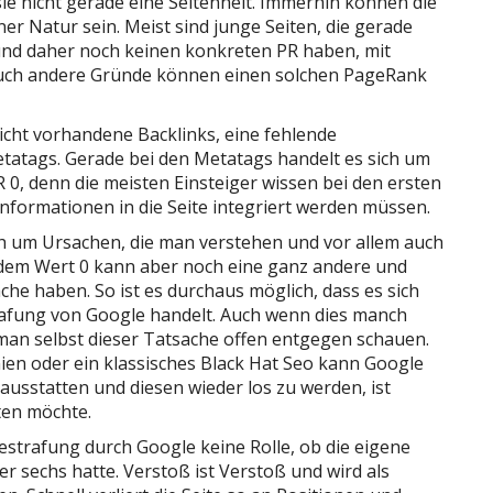
 sie nicht gerade eine Seltenheit. Immerhin können die
er Natur sein. Meist sind junge Seiten, die gerade
 und daher noch keinen konkreten PR haben, mit
auch andere Gründe können einen solchen PageRank
nicht vorhandene Backlinks, eine fehlende
tatags. Gerade bei den Metatags handelt es sich um
 0, denn die meisten Einsteiger wissen bei den ersten
nformationen in die Seite integriert werden müssen.
ch um Ursachen, die man verstehen und vor allem auch
dem Wert 0 kann aber noch eine ganz andere und
 haben. So ist es durchaus möglich, dass es sich
rafung von Google handelt. Auch wenn dies manch
 man selbst dieser Tatsache offen entgegen schauen.
ien oder ein klassisches Black Hat Seo kann Google
ausstatten und diesen wieder los zu werden, ist
ten möchte.
Bestrafung durch Google keine Rolle, ob die eigene
er sechs hatte. Verstoß ist Verstoß und wird als