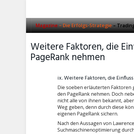
Skip
to
main
content
Magazine
– Die Erfolgs-Strategie
– Tradin
Weitere Faktoren, die Ein
PageRank nehmen
ix. Weitere Faktoren, die Einflu
Die soeben erläuterten Faktoren g
den PageRank nehmen. Doch neben i
nicht alle von ihnen bekannt, abe
Weg geben, denn durch diese kön
eigenen PageRank sichern.
Nach den Aussagen von Lawrence
Suchmaschinenoptimierung durchg