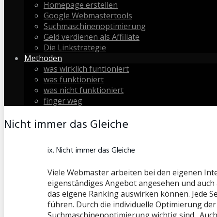
Homepage erstellen
Google Webmastertools
Suchmaschinenoptimierung
Geld verdienen als Affiliate
Die Linkstrategie
Methoden
was wirklich funtioniert
was funktioniert
was nicht funktioniert
finger weg
Nicht immer das Gleiche
ix. Nicht immer das Gleiche
Viele Webmaster arbeiten bei den eigenen Inter
eigenständiges Angebot angesehen und auch als
das eigene Ranking auswirken können. Jede Se
führen. Durch die individuelle Optimierung de
Suchmaschinenoptimierung wichtig sind. Auch 