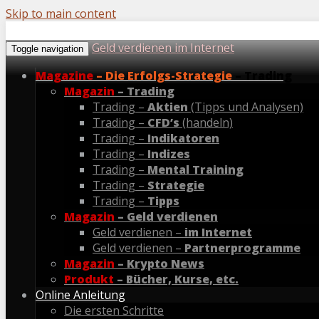
Skip to main content
Geld verdienen im Internet
Toggle navigation
Magazine
– Die Erfolgs-Strategie
– Trading
Magazin
– Trading
Trading –
Aktien
(Tipps und Analysen)
Trading –
CFD’s
(handeln)
Trading –
Indikatoren
Trading –
Indizes
Trading –
Mental Training
Trading –
Strategie
Trading –
Tipps
Magazin
– Geld verdienen
Geld verdienen –
im Internet
Geld verdienen –
Partnerprogramme
Magazin
– Krypto News
Produkt
– Bücher, Kurse, etc.
Online Anleitung
Die ersten Schritte