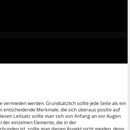
 vermieden werden. Grundsätzlich sollte jede Seite als ein
i entscheidende Merkmale, die sich überaus positiv auf
iesen Leitsatz sollte man sich von Anfang an vor Augen
 der einzelnen Elemente, die in der
bunden ist, sollte man diesen Aspekt nicht meiden, denn