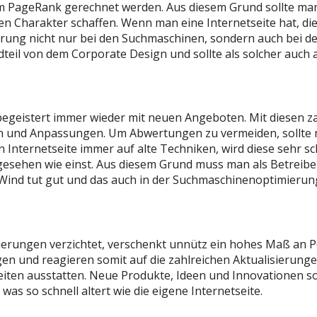
m PageRank gerechnet werden. Aus diesem Grund sollte man f
en Charakter schaffen. Wenn man eine Internetseite hat, die
terung nicht nur bei den Suchmaschinen, sondern auch bei d
dteil von dem Corporate Design und sollte als solcher auc
d begeistert immer wieder mit neuen Angeboten. Mit diesen 
und Anpassungen. Um Abwertungen zu vermeiden, sollte ma
 Internetseite immer auf alte Techniken, wird diese sehr sch
esehen wie einst. Aus diesem Grund muss man als Betreiber
 Wind tut gut und das auch in der Suchmaschinenoptimierun
sierungen verzichtet, verschenkt unnütz ein hohes Maß an P
 und reagieren somit auf die zahlreichen Aktualisierunge
eiten ausstatten. Neue Produkte, Ideen und Innovationen so
s so schnell altert wie die eigene Internetseite.