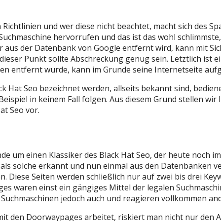
Richtlinien und wer diese nicht beachtet, macht sich des Sp
uchmaschine hervorrufen und das ist das wohl schlimmste, 
r aus der Datenbank von Google entfernt wird, kann mit Si
ieser Punkt sollte Abschreckung genug sein. Letztlich ist 
en entfernt wurde, kann im Grunde seine Internetseite aufg
ack Hat Seo bezeichnet werden, allseits bekannt sind, bedie
 Beispiel in keinem Fall folgen. Aus diesem Grund stellen wi
t Seo vor.
nde um einen Klassiker des Black Hat Seo, der heute noch
s solche erkannt und nun einmal aus den Datenbanken verba
n. Diese Seiten werden schließlich nur auf zwei bis drei Key
ges waren einst ein gängiges Mittel der legalen Suchmasch
ie Suchmaschinen jedoch auch und reagieren vollkommen ande
t den Doorwaypages arbeitet, riskiert man nicht nur den 