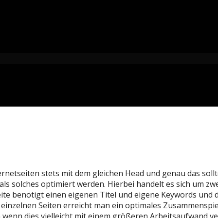
netseiten stets mit dem gleichen Head und genau das sollte
 solches optimiert werden. Hierbei handelt es sich um zwe
ite benötigt einen eigenen Titel und eigene Keywords und d
r einzelnen Seiten erreicht man ein optimales Zusammenspiel
wenn dies vielleicht mit einem größeren Arbeitsaufwand ver