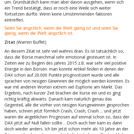
um. Grundsätzlich kann man aber davon ausgehen, wenn sich
ein Trend bestätigt, dass er noch eine Weile sich weiter
fortsetzen dürfte. Wenn keine Umstimmenden faktoren
eintreffen.
Seien Sie ängstlich, wenn die Welt gierig ist und seien Sie
gierig, wenn die Welt ängstlich ist.
Zitat
(Warren Buffet)
An diesem Zitat ist sehr viel wahres dran. Es ist tatsächlich so,
dass die Börse manchmal sehr emotional gesteuert ist. In
Zeiten wie zu Beginn des Jahres 2015 z.B. war sehr viel positive
Energie in den Börsen. man konnte Artikel finden in denen der
DAX schon auf 20.000 Punkte prognostiziert wurde und alle
sprachen von riesigen Gewinnen die möglich werden könnten. Es
war mit anderen Worten extrem viel Euphorie am Markt. Das
Ergebnis, nach kurzer Zeit brachen die Kurse ein und es ging
richtig kräftig abwärts. Danach kam natürlich genau das
Gegenteil, alle die vorher von riesigen Kursgewinnen gesprochen
haben, schrien jetzt förmlich Crash, Crash, Crash…. und jetzt
waren die angeblichen Prognosen auf einmal schon so, dass der
DAX jetzt auf Null fallen sollte… Doch auch hier kam es dann
doch wieder anders. Ich bin jetzt schon mehr als 10 Jahre an der