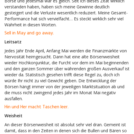
Börse und jedesmal war es gleich. Seit ich dieses Zitat wirklich
verstanden haben, haben sich meine Gewinne deutlich
gesteigert und die Verluste wesentlich reduziert. Meine Gesamt-
Performance hat sich vervielfacht… Es steckt wirklich sehr viel
Wahrheit in diesen Worten.
Sell in May and go away.
Leitsatz
Jedes Jahr Ende April, Anfang Mai werden die Finanzmärkte von
Nervosität heimgesucht. Dann hat eine alte Börsenweisheit
wieder Hochkonjunktur, die Furcht vor dem im Mai beginnenden
und den ganzen Sommer über währenden großen Ausverkauf ist
wieder da. Statistisch gesehen trifft diese Regel zu, doch ich
würde Ihr nicht zu viel Gewicht geben. Die Entwicklung der
Börsen hängt immer von der jeweiligen Marktsituation ab und
die muss nicht zwingend jedes Jahr im Monat Mai negativ
ausfallen.
Hin und Her macht Taschen leer.
Weisheit
An dieser Börsenweisheit ist absolut sehr viel dran. Gemeint ist
damit, dass in den Zeiten in denen sich die Bullen und Bären so