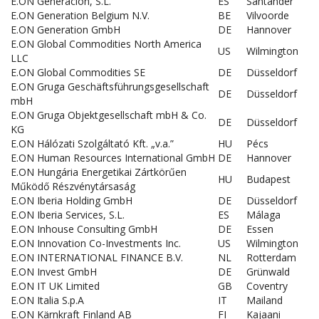
E.ON Generación, S.L.
ES
Santander
E.ON Generation Belgium N.V.
BE
Vilvoorde
E.ON Generation GmbH
DE
Hannover
E.ON Global Commodities North America
US
Wilmington
LLC
E.ON Global Commodities SE
DE
Düsseldorf
E.ON Gruga Geschäftsführungsgesellschaft
DE
Düsseldorf
mbH
E.ON Gruga Objektgesellschaft mbH & Co.
DE
Düsseldorf
KG
E.ON Hálózati Szolgáltató Kft. „v.a.”
HU
Pécs
E.ON Human Resources International GmbH
DE
Hannover
E.ON Hungária Energetikai Zártkörűen
HU
Budapest
Működő Részvénytársaság
E.ON Iberia Holding GmbH
DE
Düsseldorf
E.ON Iberia Services, S.L.
ES
Málaga
E.ON Inhouse Consulting GmbH
DE
Essen
E.ON Innovation Co-Investments Inc.
US
Wilmington
E.ON INTERNATIONAL FINANCE B.V.
NL
Rotterdam
E.ON Invest GmbH
DE
Grünwald
E.ON IT UK Limited
GB
Coventry
E.ON Italia S.p.A
IT
Mailand
E.ON Kärnkraft Finland AB
FI
Kajaani