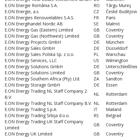
E.ON Energie România S.A.
RO
Târgu Mureş
E.ON Energie, a.s.
CZ
České Budějovi
E.ON Energies Renouvelables S.A.S.
FR
Paris
E.ON Energihandel Nordic AB
SE
Malmö
E.ON Energy Gas (Eastern) Limited
GB
Coventry
E.ON Energy Gas (Northwest) Limited
GB
Coventry
E.ON Energy Projects GmbH
DE
München
E.ON Energy Sales GmbH
DE
Düsseldorf
E.ON Energy Sales Polska Sp. z o.o.
PL
Warschau
E.ON Energy Services, LLC
US
Wilmington
E.ON Energy Solutions GmbH
DE
Unterschleißhe
E.ON Energy Solutions Limited
GB
Coventry
E.ON Energy Southern Africa (Pty) Ltd.
ZA
Sandton
E.ON Energy Storage GmbH
DE
Essen
E.ON Energy Trading NL Staff Company 2
NL
Rotterdam
B.V.
E.ON Energy Trading NL Staff Company B.V.
NL
Rotterdam
E.ON Energy Trading S.p.A.
IT
Mailand
E.ON Energy Trading Srbija d.o.o.
RS
Belgrad
E.ON Energy Trading UK Staff Company
GB
Coventry
Limited
E.ON Energy UK Limited
GB
Coventry