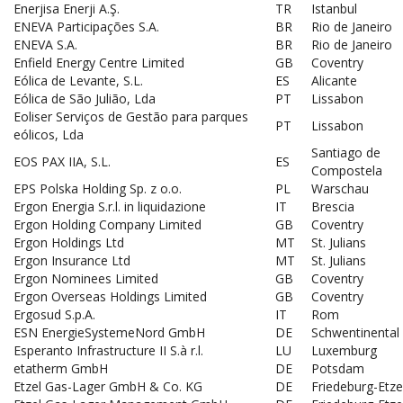
Enerjisa Enerji A.Ş.
TR
Istanbul
ENEVA Participações S.A.
BR
Rio de Janeiro
ENEVA S.A.
BR
Rio de Janeiro
Enfield Energy Centre Limited
GB
Coventry
Eólica de Levante, S.L.
ES
Alicante
Eólica de São Julião, Lda
PT
Lissabon
Eoliser Serviços de Gestão para parques
PT
Lissabon
eólicos, Lda
Santiago de
EOS PAX IIA, S.L.
ES
Compostela
EPS Polska Holding Sp. z o.o.
PL
Warschau
Ergon Energia S.r.l. in liquidazione
IT
Brescia
Ergon Holding Company Limited
GB
Coventry
Ergon Holdings Ltd
MT
St. Julians
Ergon Insurance Ltd
MT
St. Julians
Ergon Nominees Limited
GB
Coventry
Ergon Overseas Holdings Limited
GB
Coventry
Ergosud S.p.A.
IT
Rom
ESN EnergieSystemeNord GmbH
DE
Schwentinental
Esperanto Infrastructure II S.à r.l.
LU
Luxemburg
etatherm GmbH
DE
Potsdam
Etzel Gas-Lager GmbH & Co. KG
DE
Friedeburg-Etze