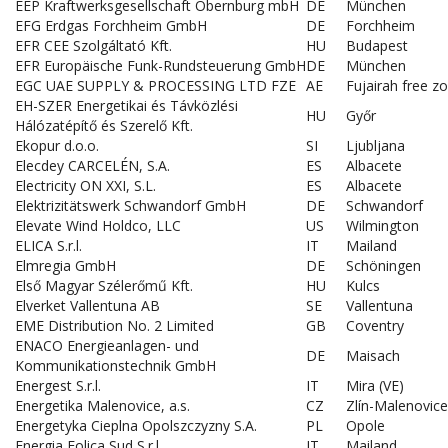
EEP Kraftwerksgesellschaft Obernburg mbH
DE
München
EFG Erdgas Forchheim GmbH
DE
Forchheim
EFR CEE Szolgáltató Kft.
HU
Budapest
EFR Europäische Funk-Rundsteuerung GmbH
DE
München
EGC UAE SUPPLY & PROCESSING LTD FZE
AE
Fujairah free z
EH-SZER Energetikai és Távközlési
HU
Győr
Hálózatépítő és Szerelő Kft.
Ekopur d.o.o.
SI
Ljubljana
Elecdey CARCELÉN, S.A.
ES
Albacete
Electricity ON XXI, S.L.
ES
Albacete
Elektrizitätswerk Schwandorf GmbH
DE
Schwandorf
Elevate Wind Holdco, LLC
US
Wilmington
ELICA S.r.l.
IT
Mailand
Elmregia GmbH
DE
Schöningen
Első Magyar Szélerőmű Kft.
HU
Kulcs
Elverket Vallentuna AB
SE
Vallentuna
EME Distribution No. 2 Limited
GB
Coventry
ENACO Energieanlagen- und
DE
Maisach
Kommunikationstechnik GmbH
Energest S.r.l.
IT
Mira (VE)
Energetika Malenovice, a.s.
CZ
Zlín-Malenovice
Energetyka Cieplna Opolszczyzny S.A.
PL
Opole
Energia Eolica Sud S.r.l.
IT
Mailand