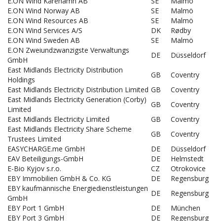
E.ON Wind Kårehamn AB
SE
Malmö
E.ON Wind Norway AB
SE
Malmö
E.ON Wind Resources AB
SE
Malmö
E.ON Wind Services A/S
DK
Rødby
E.ON Wind Sweden AB
SE
Malmö
E.ON Zweiundzwanzigste Verwaltungs
DE
Düsseldorf
GmbH
East Midlands Electricity Distribution
GB
Coventry
Holdings
East Midlands Electricity Distribution Limited
GB
Coventry
East Midlands Electricity Generation (Corby)
GB
Coventry
Limited
East Midlands Electricity Limited
GB
Coventry
East Midlands Electricity Share Scheme
GB
Coventry
Trustees Limited
EASYCHARGE.me GmbH
DE
Düsseldorf
EAV Beteiligungs-GmbH
DE
Helmstedt
E-Bio Kyjov s.r.o.
CZ
Otrokovice
EBY Immobilien GmbH & Co. KG
DE
Regensburg
EBY kaufmännische Energiedienstleistungen
DE
Regensburg
GmbH
EBY Port 1 GmbH
DE
München
EBY Port 3 GmbH
DE
Regensburg