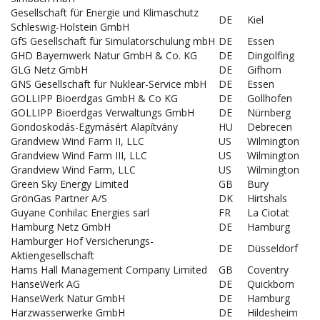
Gesellschaft für Energie und Klimaschutz
DE
Kiel
Schleswig-Holstein GmbH
GfS Gesellschaft für Simulatorschulung mbH
DE
Essen
GHD Bayernwerk Natur GmbH & Co. KG
DE
Dingolfing
GLG Netz GmbH
DE
Gifhorn
GNS Gesellschaft für Nuklear-Service mbH
DE
Essen
GOLLIPP Bioerdgas GmbH & Co KG
DE
Gollhofen
GOLLIPP Bioerdgas Verwaltungs GmbH
DE
Nürnberg
Gondoskodás-Egymásért Alapítvány
HU
Debrecen
Grandview Wind Farm II, LLC
US
Wilmington
Grandview Wind Farm III, LLC
US
Wilmington
Grandview Wind Farm, LLC
US
Wilmington
Green Sky Energy Limited
GB
Bury
GrönGas Partner A/S
DK
Hirtshals
Guyane Conhilac Energies sarl
FR
La Ciotat
Hamburg Netz GmbH
DE
Hamburg
Hamburger Hof Versicherungs-
DE
Düsseldorf
Aktiengesellschaft
Hams Hall Management Company Limited
GB
Coventry
HanseWerk AG
DE
Quickborn
HanseWerk Natur GmbH
DE
Hamburg
Harzwasserwerke GmbH
DE
Hildesheim