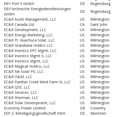
EBY Port 5 GmbH
DE
Regensburg
EBY technische Energiedienstleistungen
DE
Regensburg
GmbH
EC&R Asset Management, LLC
US
Wilmington
EC&R Canada Ltd.
CA
Saint John
EC&R Development, LLC
US
Wilmington
EC&R Energy Marketing, LLC
US
Wilmington
EC&R Ft. Huachuca Solar, LLC
US
Wilmington
EC&R Grandview Holdco LLC
US
Wilmington
EC&R Investco EPC Mgmt, LLC
US
Wilmington
EC&R Investco Mgmt II, LLC
US
Wilmington
EC&R Investco Mgmt, LLC
US
Wilmington
EC&R Magicat Holdco, LLC
US
Wilmington
EC&R NA Solar PV, LLC
US
Wilmington
EC&R O&M, LLC
US
Wilmington
EC&R Panther Creek Wind Farm III, LLC
US
Wilmington
EC&R QSE, LLC
US
Wilmington
EC&R Services, LLC
US
Wilmington
EC&R Sherman, LLC
US
Wilmington
EC&R Solar Development, LLC
US
Wilmington
Economy Power Limited
GB
Coventry
EEP 2. Beteiligungsgesellschaft mbH
DE
München