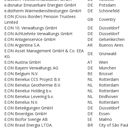
e.disnatur Erneuerbare Energien GmbH
DE
Potsdam
e.distherm Wärmedienstleistungen GmbH
DE
Schönefeld
E.ON (Cross-Border) Pension Trustees
GB
Coventry
Limited
E.ON 10. Verwaltungs GmbH
DE
Düsseldorf
E.ON Achtzehnte Verwaltungs GmbH
DE
Düsseldorf
E.ON Anlagenservice GmbH
DE
Gelsenkirchen
E.ON Argentina S.A.
AR
Buenos Aires
E.ON Asset Management GmbH & Co. EEA
DE
Grünwald
KG
E.ON Austria GmbH
AT
Wien
E.ON Bayern Verwaltungs AG
DE
München
E.ON Belgium N.V.
BE
Brüssel
E.ON Benelux CCS Project B.V.
NL
Rotterdam
E.ON Benelux Geothermie B.V.
NL
Rotterdam
E.ON Benelux Holding b.v.
NL
Rotterdam
E.ON Benelux Levering b.v.
NL
Eindhoven
E.ON Benelux N.V.
NL
Rotterdam
E.ON Beteiligungen GmbH
DE
Düsseldorf
E.ON Bioerdgas GmbH
DE
Essen
E.ON Biofor Sverige AB
SE
Malmö
E.ON Brasil Energia LTDA.
BR
City of São Pau