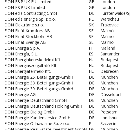
E.ON E&P UK EU Limited
GB
London
E.ON E&P UK Limited
GB
London
E.ON edis Contracting GmbH
DE
Fürstenwalde/S
E.ON edis energia Sp. z o.o.
PL
Warschau
E.ON Elektrárne s.r.o.
SK
Trakovice
E.ON Elnät Kramfors AB
SE
Malmö
E.ON Elnät Stockholm AB
SE
Malmö
E.ON Elnät Sverige AB
SE
Malmö
E.ON Energia S.p.A.
IT
Mailand
E.ON Energía, S.L.
ES
Santander
E.ON Energiakereskedelmi Kft
HU
Budapest
E.ON Energiaszolgáltató Kft.
HU
Budapest
E.ON Energiatermelő Kft.
HU
Debrecen
E.ON Energie 25. Beteiligungs-GmbH
DE
München
E.ON Energie 38. Beteiligungs-GmbH
DE
München
E.ON Energie 39. Beteiligungs-GmbH
DE
München
E.ON Energie AG
DE
Düsseldorf
E.ON Energie Deutschland GmbH
DE
München
E.ON Energie Deutschland Holding GmbH
DE
München
E.ON Energie Dialog GmbH
DE
Potsdam
E.ON Energie Kundenservice GmbH
DE
Landshut
E.ON Energie Odnawialne Sp. z o.o.
PL
Szczecin
E.ON Energie Real Estate Investment GmbH
DE
München