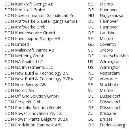
E.ON Kärnkraft Sverige AB
SE
Malmö
E.ON Kernkraft GmbH
DE
Hannover
E.ON Közép-dunántúli Gázhálózati Zrt.
HU
Nagykanizsa
E.ON Kraftwerke 6. Beteiligungs-GmbH
DE
Hannover
E.ON Kraftwerke GmbH
DE
Hannover
E.ON Kundenservice GmbH
DE
Landshut
E.ON Kundsupport Sverige AB
SE
Malmö
E.ON Limited
GB
Coventry
E.ON Mälarkraft Värme AB
SE
Örebro
E.ON Metering GmbH
DE
Unterschleißhe
E.ON NA Capital LLC
US
Wilmington
E.ON NA Investments LLC
US
Wilmington
E.ON New Build & Technology B.V.
NL
Rotterdam
E.ON New Build & Technology BVBA
BE
Vilvoorde
E.ON Nord Sverige AB
SE
Stockholm
E.ON Nordic AB
SE
Malmö
E.ON Off Grid Solution GmbH
DE
Düsseldorf
E.ON Perspekt GmbH
DE
Düsseldorf
E.ON Portfolio Solution GmbH
DE
Düsseldorf
E.ON Power Innovation Pty Ltd
AU
Brisbane
E.ON Power Plants Belgium BVBA
BE
Brüssel
E.ON Produktion Danmark A/S
DK
Frederiksberg