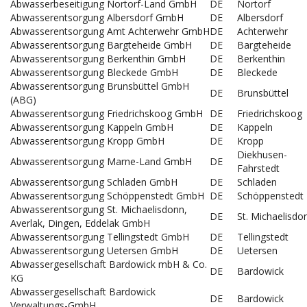
Abwasserbeseitigung Nortorf-Land GmbH
DE
Nortorf
Abwasserentsorgung Albersdorf GmbH
DE
Albersdorf
Abwasserentsorgung Amt Achterwehr GmbH
DE
Achterwehr
Abwasserentsorgung Bargteheide GmbH
DE
Bargteheide
Abwasserentsorgung Berkenthin GmbH
DE
Berkenthin
Abwasserentsorgung Bleckede GmbH
DE
Bleckede
Abwasserentsorgung Brunsbüttel GmbH
DE
Brunsbüttel
(ABG)
Abwasserentsorgung Friedrichskoog GmbH
DE
Friedrichskoog
Abwasserentsorgung Kappeln GmbH
DE
Kappeln
Abwasserentsorgung Kropp GmbH
DE
Kropp
Diekhusen-
Abwasserentsorgung Marne-Land GmbH
DE
Fahrstedt
Abwasserentsorgung Schladen GmbH
DE
Schladen
Abwasserentsorgung Schöppenstedt GmbH
DE
Schöppenstedt
Abwasserentsorgung St. Michaelisdonn,
DE
St. Michaelisdo
Averlak, Dingen, Eddelak GmbH
Abwasserentsorgung Tellingstedt GmbH
DE
Tellingstedt
Abwasserentsorgung Uetersen GmbH
DE
Uetersen
Abwassergesellschaft Bardowick mbH & Co.
DE
Bardowick
KG
Abwassergesellschaft Bardowick
DE
Bardowick
Verwaltungs-GmbH