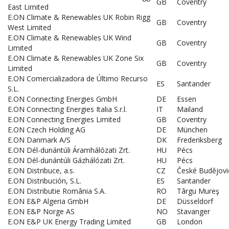
GB
Coventry
East Limited
E.ON Climate & Renewables UK Robin Rigg
GB
Coventry
West Limited
E.ON Climate & Renewables UK Wind
GB
Coventry
Limited
E.ON Climate & Renewables UK Zone Six
GB
Coventry
Limited
E.ON Comercializadora de Último Recurso
ES
Santander
S.L.
E.ON Connecting Energies GmbH
DE
Essen
E.ON Connecting Energies Italia S.r.l.
IT
Mailand
E.ON Connecting Energies Limited
GB
Coventry
E.ON Czech Holding AG
DE
München
E.ON Danmark A/S
DK
Frederiksberg
E.ON Dél-dunántúli Áramhálózati Zrt.
HU
Pécs
E.ON Dél-dunántúli Gázhálózati Zrt.
HU
Pécs
E.ON Distribuce, a.s.
CZ
České Budějovi
E.ON Distribución, S.L.
ES
Santander
E.ON Distributie România S.A.
RO
Târgu Mureş
E.ON E&P Algeria GmbH
DE
Düsseldorf
E.ON E&P Norge AS
NO
Stavanger
E.ON E&P UK Energy Trading Limited
GB
London