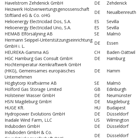
Havelstrom Zehdenick GmbH
DE
Zehdenick
Heizwerk Holzverwertungsgenossenschaft
DE
Neualbenreuth
Stiftland eG & Co. oHG
Helioenergy Electricidad Dos, S.A.
ES
Sevilla
Helioenergy Electricidad Uno, S.A.
ES
Sevilla
HEMAB Elförsäljning AB
SE
Malmö
Hermann Seippel-Unterstützungseinrichtung
DE
Essen
GmbH i. L.
HEUREKA-Gamma AG
CH
Baden-Dättwil
HGC Hamburg Gas Consult GmbH
DE
Hamburg
Hochtemperatur-Kernkraftwerk GmbH
(HKG), Gemeinsames europäisches
DE
Hamm
Unternehmen
Högbytorp Kraftvärme AB
SE
Malmö
Holford Gas Storage Limited
GB
Edinburgh
Holsteiner Wasser GmbH
DE
Neumünster
HSN Magdeburg GmbH
DE
Magdeburg
HUGE Kft.
HU
Budapest
Hydropower Evolutions GmbH
DE
Düsseldorf
Inadale Wind Farm, LLC
US
Wilmington
Induboden GmbH
DE
Düsseldorf
Induboden GmbH & Co.
DE
Düsseldorf