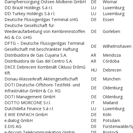
Dampfversorgung Ostsee-Molkerei GmbH
DE
Wismar
DD Brazil Holdings S.à r.l.
LU
Luxemburg
DD Turkey Holdings S.à r.l.
LU
Luxemburg
Deutsche Flüssigerdgas Terminal oHG
DE
Essen
Deutsche Gesellschaft für
Wiederaufarbeitung von Kernbrennstoffen
DE
Gorleben
AG & Co. oHG
DFTG – Deutsche Flüssigerdgas Terminal
DE
Wilhelmshaven
Gesellschaft mit beschränkter Haftung
Distribuidora de Gas Cuyana S.A.
AR
Mendoza
Distribuidora de Gas del Centro S.A.
AR
Córdoba
DKCE Debreceni Kombinált Ciklusú Erőmű
HU
Debrecen
Kft.
Donau-Wasserkraft Aktiengesellschaft
DE
München
DOTI Deutsche-Offshore-Testfeld- und
DE
Oldenburg
Infrastruktur-GmbH & Co. KG
DOTI Management GmbH
DE
Oldenburg
DOTTO MORCONE S.r.l.
IT
Mailand
Dutchdelta Finance S.à r.l.
LU
Luxemburg
E WIE EINFACH GmbH
DE
Köln
e.dialog GmbH
DE
Potsdam
E.DIS AG
DE
Fürstenwalde/S
e.discom Telekommunikation GmbH
DE
Rostock