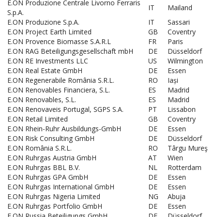
E.ON Produzione Centrale Livorno Ferraris
IT
Mailand
S.p.A.
E.ON Produzione S.p.A.
IT
Sassari
E.ON Project Earth Limited
GB
Coventry
E.ON Provence Biomasse S.A.R.L
FR
Paris
E.ON RAG Beteiligungsgesellschaft mbH
DE
Düsseldorf
E.ON RE Investments LLC
US
Wilmington
E.ON Real Estate GmbH
DE
Essen
E.ON Regenerabile România S.R.L.
RO
Iași
E.ON Renovables Financiera, S.L.
ES
Madrid
E.ON Renovables, S.L.
ES
Madrid
E.ON Renovaveis Portugal, SGPS S.A.
PT
Lissabon
E.ON Retail Limited
GB
Coventry
E.ON Rhein-Ruhr Ausbildungs-GmbH
DE
Essen
E.ON Risk Consulting GmbH
DE
Düsseldorf
E.ON România S.R.L.
RO
Târgu Mureş
E.ON Ruhrgas Austria GmbH
AT
Wien
E.ON Ruhrgas BBL B.V.
NL
Rotterdam
E.ON Ruhrgas GPA GmbH
DE
Essen
E.ON Ruhrgas International GmbH
DE
Essen
E.ON Ruhrgas Nigeria Limited
NG
Abuja
E.ON Ruhrgas Portfolio GmbH
DE
Essen
E.ON Russia Beteiligungs GmbH
DE
Düsseldorf