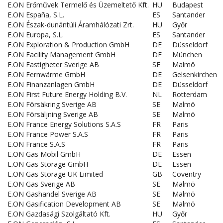
E.ON Erőművek Termelő és Üzemeltető Kft.
HU
Budapest
E.ON España, S.L.
ES
Santander
E.ON Észak-dunántúli Áramhálózati Zrt.
HU
Győr
E.ON Europa, S.L.
ES
Santander
E.ON Exploration & Production GmbH
DE
Düsseldorf
E.ON Facility Management GmbH
DE
München
E.ON Fastigheter Sverige AB
SE
Malmö
E.ON Fernwärme GmbH
DE
Gelsenkirchen
E.ON Finanzanlagen GmbH
DE
Düsseldorf
E.ON First Future Energy Holding B.V.
NL
Rotterdam
E.ON Försäkring Sverige AB
SE
Malmö
E.ON Försäljning Sverige AB
SE
Malmö
E.ON France Energy Solutions S.A.S
FR
Paris
E.ON France Power S.A.S
FR
Paris
E.ON France S.A.S
FR
Paris
E.ON Gas Mobil GmbH
DE
Essen
E.ON Gas Storage GmbH
DE
Essen
E.ON Gas Storage UK Limited
GB
Coventry
E.ON Gas Sverige AB
SE
Malmö
E.ON Gashandel Sverige AB
SE
Malmö
E.ON Gasification Development AB
SE
Malmö
E.ON Gazdasági Szolgáltató Kft.
HU
Győr