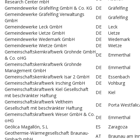
Research Center mbH
Gemeindewerke Gräfelfing GmbH & Co. KG
DE
Gräfelfing
Gemeindewerke Gräfelfing Verwaltungs
DE
Gräfelfing
GmbH
Gemeindewerke Leck GmbH
DE
Leck
Gemeindewerke Uetze GmbH
DE
Uetze
Gemeindewerke Wedemark GmbH
DE
Wedemark
Gemeindewerke Wietze GmbH
DE
Wietze
Gemeinschaftskernkraftwerk Grohnde GmbH
DE
Emmerthal
& Co. oHG
Gemeinschaftskernkraftwerk Grohnde
DE
Emmerthal
Management GmbH
Gemeinschaftskernkraftwerk Isar 2 GmbH
DE
Essenbach
Gemeinschaftskraftwerk Irsching GmbH
DE
Vohburg
Gemeinschaftskraftwerk Kiel Gesellschaft
DE
Kiel
mit beschränkter Haftung
Gemeinschaftskraftwerk Veltheim
DE
Porta Westfalic
Gesellschaft mit beschränkter Haftung
Gemeinschaftskraftwerk Weser GmbH & Co.
DE
Emmerthal
oHG
Geólica Magallón, S.L
ES
Zaragoza
Geothermie-Wärmegesellschaft Braunau-
AT
Braunau am In
Simbach mbH