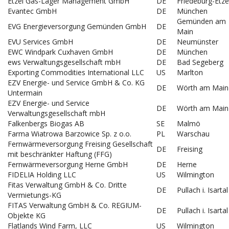
Etzel Gas-Lager Management GmbH
DE
Friedeburg-Etze
Evantec GmbH
DE
München
Gemünden am
EVG Energieversorgung Gemünden GmbH
DE
Main
EVU Services GmbH
DE
Neumünster
EWC Windpark Cuxhaven GmbH
DE
München
ews Verwaltungsgesellschaft mbH
DE
Bad Segeberg
Exporting Commodities International LLC
US
Marlton
EZV Energie- und Service GmbH & Co. KG
DE
Wörth am Main
Untermain
EZV Energie- und Service
DE
Wörth am Main
Verwaltungsgesellschaft mbH
Falkenbergs Biogas AB
SE
Malmö
Farma Wiatrowa Barzowice Sp. z o.o.
PL
Warschau
Fernwärmeversorgung Freising Gesellschaft
DE
Freising
mit beschränkter Haftung (FFG)
Fernwärmeversorgung Herne GmbH
DE
Herne
FIDELIA Holding LLC
US
Wilmington
Fitas Verwaltung GmbH & Co. Dritte
DE
Pullach i. Isartal
Vermietungs-KG
FITAS Verwaltung GmbH & Co. REGIUM-
DE
Pullach i. Isartal
Objekte KG
Flatlands Wind Farm, LLC
US
Wilmington