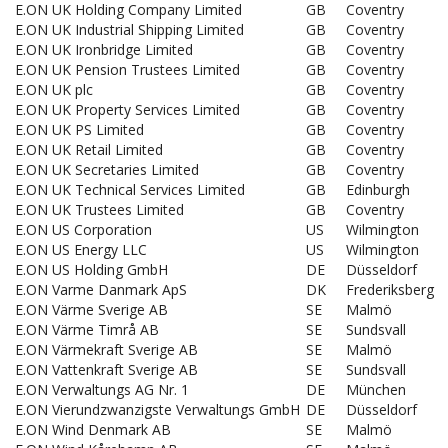
E.ON UK Holding Company Limited
GB
Coventry
E.ON UK Industrial Shipping Limited
GB
Coventry
E.ON UK Ironbridge Limited
GB
Coventry
E.ON UK Pension Trustees Limited
GB
Coventry
E.ON UK plc
GB
Coventry
E.ON UK Property Services Limited
GB
Coventry
E.ON UK PS Limited
GB
Coventry
E.ON UK Retail Limited
GB
Coventry
E.ON UK Secretaries Limited
GB
Coventry
E.ON UK Technical Services Limited
GB
Edinburgh
E.ON UK Trustees Limited
GB
Coventry
E.ON US Corporation
US
Wilmington
E.ON US Energy LLC
US
Wilmington
E.ON US Holding GmbH
DE
Düsseldorf
E.ON Varme Danmark ApS
DK
Frederiksberg
E.ON Värme Sverige AB
SE
Malmö
E.ON Värme Timrå AB
SE
Sundsvall
E.ON Värmekraft Sverige AB
SE
Malmö
E.ON Vattenkraft Sverige AB
SE
Sundsvall
E.ON Verwaltungs AG Nr. 1
DE
München
E.ON Vierundzwanzigste Verwaltungs GmbH
DE
Düsseldorf
E.ON Wind Denmark AB
SE
Malmö