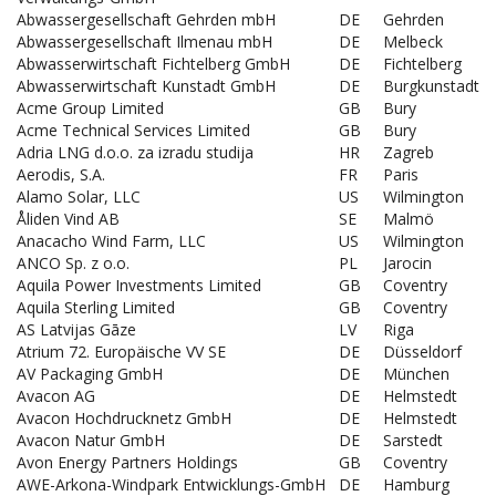
Abwassergesellschaft Gehrden mbH
DE
Gehrden
Abwassergesellschaft Ilmenau mbH
DE
Melbeck
Abwasserwirtschaft Fichtelberg GmbH
DE
Fichtelberg
Abwasserwirtschaft Kunstadt GmbH
DE
Burgkunstadt
Acme Group Limited
GB
Bury
Acme Technical Services Limited
GB
Bury
Adria LNG d.o.o. za izradu studija
HR
Zagreb
Aerodis, S.A.
FR
Paris
Alamo Solar, LLC
US
Wilmington
Åliden Vind AB
SE
Malmö
Anacacho Wind Farm, LLC
US
Wilmington
ANCO Sp. z o.o.
PL
Jarocin
Aquila Power Investments Limited
GB
Coventry
Aquila Sterling Limited
GB
Coventry
AS Latvijas Gāze
LV
Riga
Atrium 72. Europäische VV SE
DE
Düsseldorf
AV Packaging GmbH
DE
München
Avacon AG
DE
Helmstedt
Avacon Hochdrucknetz GmbH
DE
Helmstedt
Avacon Natur GmbH
DE
Sarstedt
Avon Energy Partners Holdings
GB
Coventry
AWE-Arkona-Windpark Entwicklungs-GmbH
DE
Hamburg