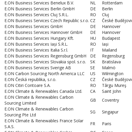
E.ON Business Services Benelux B.V.
NL
Rotterdam
E.ON Business Services Berlin GmbH
DE
Berlin
E.ON Business Services Cluj S.R.L.
RO
Cluj
E.ON Business Services Czech Republic s.r.o.
CZ
České Budějovi
E.ON Business Services GmbH
DE
Hannover
E.ON Business Services Hannover GmbH
DE
Hannover
E.ON Business Services Hungary Kft.
HU
Budapest
E.ON Business Services Iași S.R.L.
RO
Iași
E.ON Business Services Italia S.r.l.
IT
Mailand
E.ON Business Services Regensburg GmbH
DE
Regensburg
E.ON Business Services Slovakia spol. s.r.o.
SK
Bratislava
E.ON Business Services Sverige AB
SE
Malmö
E.ON Carbon Sourcing North America LLC
US
Wilmington
E.ON Česká republika, s.r.o.
CZ
České Budějovi
E.ON Citiri Contoare S.A.
RO
Târgu Mureş
E.ON Climate & Renewables Canada Ltd.
CA
Saint John
E.ON Climate & Renewables Carbon
GB
Coventry
Sourcing Limited
E.ON Climate & Renewables Carbon
SG
Singapur
Sourcing Pte Ltd
E.ON Climate & Renewables France Solar
FR
Paris
S.A.S.