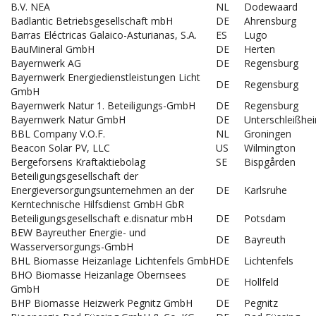
B.V. NEA
NL
Dodewaard
Badlantic Betriebsgesellschaft mbH
DE
Ahrensburg
Barras Eléctricas Galaico-Asturianas, S.A.
ES
Lugo
BauMineral GmbH
DE
Herten
Bayernwerk AG
DE
Regensburg
Bayernwerk Energiedienstleistungen Licht
DE
Regensburg
GmbH
Bayernwerk Natur 1. Beteiligungs-GmbH
DE
Regensburg
Bayernwerk Natur GmbH
DE
Unterschleißhe
BBL Company V.O.F.
NL
Groningen
Beacon Solar PV, LLC
US
Wilmington
Bergeforsens Kraftaktiebolag
SE
Bispgården
Beteiligungsgesellschaft der
Energieversorgungsunternehmen an der
DE
Karlsruhe
Kerntechnische Hilfsdienst GmbH GbR
Beteiligungsgesellschaft e.disnatur mbH
DE
Potsdam
BEW Bayreuther Energie- und
DE
Bayreuth
Wasserversorgungs-GmbH
BHL Biomasse Heizanlage Lichtenfels GmbH
DE
Lichtenfels
BHO Biomasse Heizanlage Obernsees
DE
Hollfeld
GmbH
BHP Biomasse Heizwerk Pegnitz GmbH
DE
Pegnitz