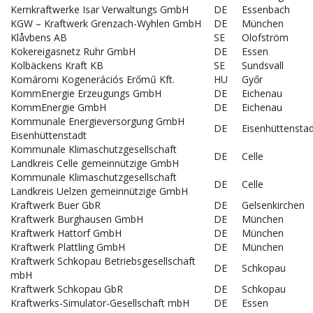
Kernkraftwerke Isar Verwaltungs GmbH
DE
Essenbach
KGW – Kraftwerk Grenzach-Wyhlen GmbH
DE
München
Klåvbens AB
SE
Olofström
Kokereigasnetz Ruhr GmbH
DE
Essen
Kolbäckens Kraft KB
SE
Sundsvall
Komáromi Kogenerációs Erőmű Kft.
HU
Győr
KommEnergie Erzeugungs GmbH
DE
Eichenau
KommEnergie GmbH
DE
Eichenau
Kommunale Energieversorgung GmbH
DE
Eisenhüttensta
Eisenhüttenstadt
Kommunale Klimaschutzgesellschaft
DE
Celle
Landkreis Celle gemeinnützige GmbH
Kommunale Klimaschutzgesellschaft
DE
Celle
Landkreis Uelzen gemeinnützige GmbH
Kraftwerk Buer GbR
DE
Gelsenkirchen
Kraftwerk Burghausen GmbH
DE
München
Kraftwerk Hattorf GmbH
DE
München
Kraftwerk Plattling GmbH
DE
München
Kraftwerk Schkopau Betriebsgesellschaft
DE
Schkopau
mbH
Kraftwerk Schkopau GbR
DE
Schkopau
Kraftwerks-Simulator-Gesellschaft mbH
DE
Essen