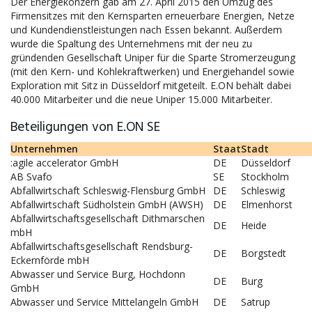
Der Energiekonzern gab am 27. April 2015 den Umzug des
Firmensitzes mit den Kernsparten erneuerbare Energien, Netze
und Kundendienstleistungen nach Essen bekannt. Außerdem
wurde die Spaltung des Unternehmens mit der neu zu
gründenden Gesellschaft Uniper für die Sparte Stromerzeugung
(mit den Kern- und Kohlekraftwerken) und Energiehandel sowie
Exploration mit Sitz in Düsseldorf mitgeteilt. E.ON behält dabei
40.000 Mitarbeiter und die neue Uniper 15.000 Mitarbeiter.
Beteiligungen von E.ON SE
Unternehmen
Staat
Stadt
:agile accelerator GmbH
DE
Düsseldorf
AB Svafo
SE
Stockholm
Abfallwirtschaft Schleswig-Flensburg GmbH
DE
Schleswig
Abfallwirtschaft Südholstein GmbH (AWSH)
DE
Elmenhorst
Abfallwirtschaftsgesellschaft Dithmarschen
DE
Heide
mbH
Abfallwirtschaftsgesellschaft Rendsburg-
DE
Borgstedt
Eckernförde mbH
Abwasser und Service Burg, Hochdonn
DE
Burg
GmbH
Abwasser und Service Mittelangeln GmbH
DE
Satrup