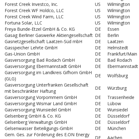
Forest Creek Investco, Inc.
US
Wilmington
Forest Creek WF Holdco, LLC
US
Wilmington
Forest Creek Wind Farm, LLC
US
Wilmington
Fortuna Solar, LLC
US
Wilmington
Freya Bunde-Etzel GmbH & Co. KG
DE
Essen
Gasag Berliner Gaswerke Aktiengesellschaft
DE
Berlin
Gasnetzgesellschaft Laatzen-Süd mbH
DE
Laatzen
Gasspeicher Lehrte GmbH
DE
Helmstedt
Gas-Union GmbH
DE
Frankfurt/Main
Gasversorgung Bad Rodach GmbH
DE
Bad Rodach
Gasversorgung Ebermannstadt GmbH
DE
Ebermannstadt
Gasversorgung im Landkreis Gifhorn GmbH
DE
Wolfsburg
(GLG)
Gasversorgung Unterfranken Gesellschaft
DE
Würzburg
mit beschränkter Haftung
Gasversorgung Vorpommern GmbH
DE
Trassenheide
Gasversorgung Wismar Land GmbH
DE
Lübow
Gasversorgung Wunsiedel GmbH
DE
Wunsiedel
Gelsenberg GmbH & Co. KG
DE
Düsseldorf
Gelsenberg Verwaltungs GmbH
DE
Düsseldorf
Gelsenwasser Beteiligungs-GmbH
DE
München
Gem. Ges. zur Förderung des E.ON Energy
DE
Aachen