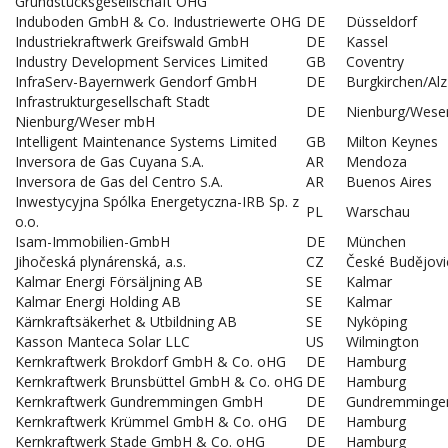
Grundstücksgesellschaft OHG
Induboden GmbH & Co. Industriewerte OHG
DE
Düsseldorf
Industriekraftwerk Greifswald GmbH
DE
Kassel
Industry Development Services Limited
GB
Coventry
InfraServ-Bayernwerk Gendorf GmbH
DE
Burgkirchen/Alz
Infrastrukturgesellschaft Stadt
DE
Nienburg/Wese
Nienburg/Weser mbH
Intelligent Maintenance Systems Limited
GB
Milton Keynes
Inversora de Gas Cuyana S.A.
AR
Mendoza
Inversora de Gas del Centro S.A.
AR
Buenos Aires
Inwestycyjna Spólka Energetyczna-IRB Sp. z
PL
Warschau
o.o.
Isam-Immobilien-GmbH
DE
München
Jihočeská plynárenská, a.s.
CZ
České Budějovi
Kalmar Energi Försäljning AB
SE
Kalmar
Kalmar Energi Holding AB
SE
Kalmar
Kärnkraftsäkerhet & Utbildning AB
SE
Nyköping
Kasson Manteca Solar LLC
US
Wilmington
Kernkraftwerk Brokdorf GmbH & Co. oHG
DE
Hamburg
Kernkraftwerk Brunsbüttel GmbH & Co. oHG
DE
Hamburg
Kernkraftwerk Gundremmingen GmbH
DE
Gundremminge
Kernkraftwerk Krümmel GmbH & Co. oHG
DE
Hamburg
Kernkraftwerk Stade GmbH & Co. oHG
DE
Hamburg