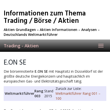
Skip
to
Informationen zum Thema
main
content
Trading / Börse / Aktien
Aktien Grundlagen – Aktien Informationen – Analysen –
Deutschlands Weltmarktführer
Trading - Aktien
Toggl
navig
E.ON SE
Die börsennotierte
E.ON SE
mit Hauptsitz in Düsseldorf ist der
größte deutsche Energiekonzern und hauptsächlich im
europäischen Gas- und Elektrizitätsgeschäft tätig.
Zurück zur Liste:
Rang
Stand
Weltmarktführer
Weltmarktführer Rang 001 –
003
2015
100