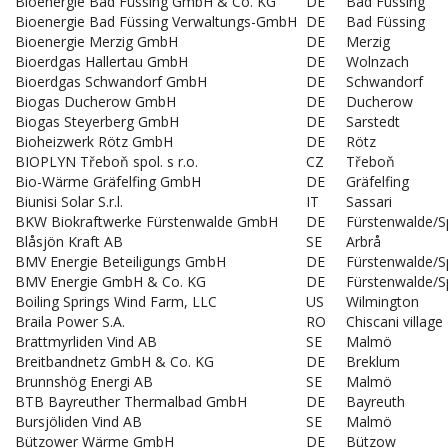
Bioenergie Bad Füssing GmbH & Co. KG
DE
Bad Füssing
Bioenergie Bad Füssing Verwaltungs-GmbH
DE
Bad Füssing
Bioenergie Merzig GmbH
DE
Merzig
Bioerdgas Hallertau GmbH
DE
Wolnzach
Bioerdgas Schwandorf GmbH
DE
Schwandorf
Biogas Ducherow GmbH
DE
Ducherow
Biogas Steyerberg GmbH
DE
Sarstedt
Bioheizwerk Rötz GmbH
DE
Rötz
BIOPLYN Třeboň spol. s r.o.
CZ
Třeboň
Bio-Wärme Gräfelfing GmbH
DE
Gräfelfing
Biunisi Solar S.r.l.
IT
Sassari
BKW Biokraftwerke Fürstenwalde GmbH
DE
Fürstenwalde/S
Blåsjön Kraft AB
SE
Arbrå
BMV Energie Beteiligungs GmbH
DE
Fürstenwalde/S
BMV Energie GmbH & Co. KG
DE
Fürstenwalde/S
Boiling Springs Wind Farm, LLC
US
Wilmington
Braila Power S.A.
RO
Chiscani village
Brattmyrliden Vind AB
SE
Malmö
Breitbandnetz GmbH & Co. KG
DE
Breklum
Brunnshög Energi AB
SE
Malmö
BTB Bayreuther Thermalbad GmbH
DE
Bayreuth
Bursjöliden Vind AB
SE
Malmö
Bützower Wärme GmbH
DE
Bützow