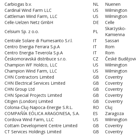
Carbiogas b.v.
NL
Nuenen
Cardinal Wind Farm LLC
US
Wilmington
Cattleman Wind Farm, LLC
US
Wilmington
Celle-Uelzen Netz GmbH
DE
Celle
Skarżysko-
Celsium Sp. z o.o.
PL
Kamienna
Centrale Solare di Fiumesanto S.r.l.
IT
Sassari
Centro Energia Ferrara S.p.A
IT
Rom
Centro Energia Teverola S.p.A
IT
Rom
Českomoravská distribuce s.r.o.
CZ
České Budějovi
Champion WF Holdco, LLC
US
Wilmington
Champion Wind Farm, LLC
US
Wilmington
CHN Contractors Limited
GB
Coventry
CHN Electrical Services Limited
GB
Coventry
CHN Group Ltd
GB
Coventry
CHN Special Projects Limited
GB
Coventry
Citigen (London) Limited
GB
Coventry
Colonia-Cluj-Napoca-Energie S.R.L.
RO
Cluj
COMPAÑÍA EÓLICA ARAGONESA, S.A.
ES
Zaragoza
Cordova Wind Farm, LLC
US
Wilmington
Cottam Development Centre Limited
GB
Coventry
CT Services Holdings Limited
GB
Coventry