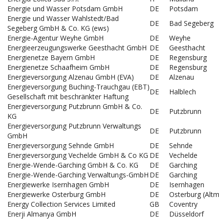
Energie und Wasser Potsdam GmbH
DE
Potsdam
Energie und Wasser Wahlstedt/Bad
DE
Bad Segeberg
Segeberg GmbH & Co. KG (ews)
Energie-Agentur Weyhe GmbH
DE
Weyhe
Energieerzeugungswerke Geesthacht GmbH
DE
Geesthacht
Energienetze Bayern GmbH
DE
Regensburg
Energienetze Schaafheim GmbH
DE
Regensburg
Energieversorgung Alzenau GmbH (EVA)
DE
Alzenau
Energieversorgung Buching-Trauchgau (EBT)
DE
Halblech
Gesellschaft mit beschränkter Haftung
Energieversorgung Putzbrunn GmbH & Co.
DE
Putzbrunn
KG
Energieversorgung Putzbrunn Verwaltungs
DE
Putzbrunn
GmbH
Energieversorgung Sehnde GmbH
DE
Sehnde
Energieversorgung Vechelde GmbH & Co KG
DE
Vechelde
Energie-Wende-Garching GmbH & Co. KG
DE
Garching
Energie-Wende-Garching Verwaltungs-GmbH
DE
Garching
Energiewerke Isernhagen GmbH
DE
Isernhagen
Energiewerke Osterburg GmbH
DE
Osterburg (Altm
Energy Collection Services Limited
GB
Coventry
Enerji Almanya GmbH
DE
Düsseldorf