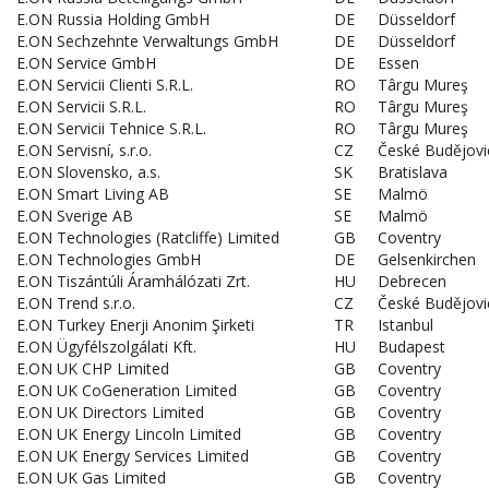
E.ON Russia Holding GmbH
DE
Düsseldorf
E.ON Sechzehnte Verwaltungs GmbH
DE
Düsseldorf
E.ON Service GmbH
DE
Essen
E.ON Servicii Clienti S.R.L.
RO
Târgu Mureş
E.ON Servicii S.R.L.
RO
Târgu Mureş
E.ON Servicii Tehnice S.R.L.
RO
Târgu Mureş
E.ON Servisní, s.r.o.
CZ
České Budějovi
E.ON Slovensko, a.s.
SK
Bratislava
E.ON Smart Living AB
SE
Malmö
E.ON Sverige AB
SE
Malmö
E.ON Technologies (Ratcliffe) Limited
GB
Coventry
E.ON Technologies GmbH
DE
Gelsenkirchen
E.ON Tiszántúli Áramhálózati Zrt.
HU
Debrecen
E.ON Trend s.r.o.
CZ
České Budějovi
E.ON Turkey Enerji Anonim Şirketi
TR
Istanbul
E.ON Ügyfélszolgálati Kft.
HU
Budapest
E.ON UK CHP Limited
GB
Coventry
E.ON UK CoGeneration Limited
GB
Coventry
E.ON UK Directors Limited
GB
Coventry
E.ON UK Energy Lincoln Limited
GB
Coventry
E.ON UK Energy Services Limited
GB
Coventry
E.ON UK Gas Limited
GB
Coventry