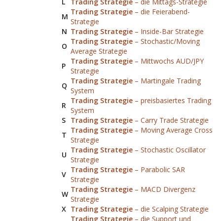
L
Trading Strategie
– die Mittags-Strategie
Trading Strategie
– die Feierabend-
M
Strategie
N
Trading Strategie
– Inside-Bar Strategie
Trading Strategie
– Stochastic/Moving
O
Average Strategie
Trading Strategie
– Mittwochs AUD/JPY
P
Strategie
Trading Strategie
– Martingale Trading
Q
System
Trading Strategie
– preisbasiertes Trading
R
System
S
Trading Strategie
– Carry Trade Strategie
Trading Strategie
– Moving Average Cross
T
Strategie
Trading Strategie
– Stochastic Oscillator
U
Strategie
Trading Strategie
– Parabolic SAR
V
Strategie
Trading Strategie
– MACD Divergenz
W
Strategie
X
Trading Strategie
– die Scalping Strategie
Trading Strategie
– die Support und