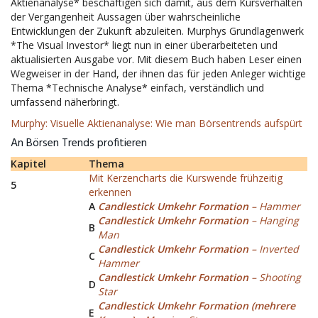
Aktienanalyse* beschäftigen sich damit, aus dem Kursverhalten
der Vergangenheit Aussagen über wahrscheinliche
Entwicklungen der Zukunft abzuleiten. Murphys Grundlagenwerk
*The Visual Investor* liegt nun in einer überarbeiteten und
aktualisierten Ausgabe vor. Mit diesem Buch haben Leser einen
Wegweiser in der Hand, der ihnen das für jeden Anleger wichtige
Thema *Technische Analyse* einfach, verständlich und
umfassend näherbringt.
Murphy: Visuelle Aktienanalyse: Wie man Börsentrends aufspürt
An Börsen Trends profitieren
Kapitel
Thema
Mit Kerzencharts die Kurswende frühzeitig
5
erkennen
A
Candlestick Umkehr Formation
– Hammer
Candlestick Umkehr Formation
– Hanging
B
Man
Candlestick Umkehr Formation
– Inverted
C
Hammer
Candlestick Umkehr Formation
– Shooting
D
Star
Candlestick Umkehr Formation (mehrere
E