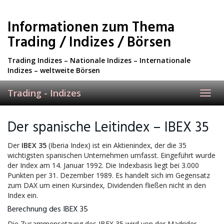
Skip
to
Informationen zum Thema
main
content
Trading / Indizes / Börsen
Trading Indizes – Nationale Indizes – Internationale
Indizes – weltweite Börsen
Trading - Indizes
Toggl
navig
Der spanische Leitindex – IBEX 35
Der
IBEX 35
(Iberia Index) ist ein Aktienindex, der die 35
wichtigsten spanischen Unternehmen umfasst. Eingeführt wurde
der Index am 14. Januar 1992. Die Indexbasis liegt bei 3.000
Punkten per 31. Dezember 1989. Es handelt sich im Gegensatz
zum DAX um einen Kursindex, Dividenden fließen nicht in den
Index ein.
Berechnung des IBEX 35
Die Zusammensetzung des IBEX 35 wird von der Madrider