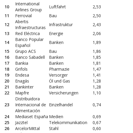
International
10
Luftfahrt
2,53
Airlines Group
11
Ferrovial
Bau
2,50
Abertis
12
Infrastruktur
2,43
Infraestructuras
13
Red Eléctrica
Energie
2,06
Banco Popular
14
Banken
1,89
Español
15
Grupo ACS
Bau
1,86
16
Banco Sabadell
Banken
1,85
17
Bankia
Banken
1,81
18
Grifols
Pharmazie
1,47
19
Endesa
Versorger
1,41
20
Enagás
Öl und Gas
1,28
21
Bankinter
Banken
1,28
22
Mapfre
Versicherungen
1,10
Distribuidora
23
Internacional de
Einzelhandel
0,74
Alimentación
24
Mediaset España
Medien
0,69
25
Jazztel
Telekommunikation
0,67
26
ArcelorMittal
Stahl
0,60