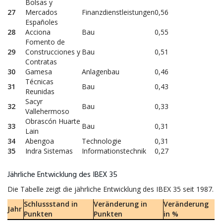
Bolsas y
27
Mercados
Finanzdienstleistungen
0,56
Españoles
28
Acciona
Bau
0,55
Fomento de
29
Construcciones y
Bau
0,51
Contratas
30
Gamesa
Anlagenbau
0,46
Técnicas
31
Bau
0,43
Reunidas
Sacyr
32
Bau
0,33
Vallehermoso
Obrascón Huarte
33
Bau
0,31
Lain
34
Abengoa
Technologie
0,31
35
Indra Sistemas
Informationstechnik
0,27
Jährliche Entwicklung des IBEX 35
Die Tabelle zeigt die jährliche Entwicklung des IBEX 35 seit 1987.
Schlussstand in
Veränderung in
Veränderung
Jahr
Punkten
Punkten
in %