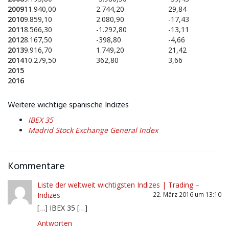
2009
11.940,00
2.744,20
29,84
2010
9.859,10
2.080,90
-17,43
2011
8.566,30
-1.292,80
-13,11
2012
8.167,50
-398,80
-4,66
2013
9.916,70
1.749,20
21,42
2014
10.279,50
362,80
3,66
2015
2016
Weitere wichtige spanische Indizes
IBEX 35
Madrid Stock Exchange General Index
Kommentare
Liste der weltweit wichtigsten Indizes | Trading –
Indizes
22. März 2016 um 13:10
[…] IBEX 35 […]
Antworten