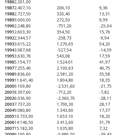
1986
2.201,00
1987
2.407,10
206,10
9,36
1988
2.727,50
320,40
13,31
1989
3.000,00
272,50
9,99
1990
2.248,80
-751,20
-25,04
1991
2.603,30
354,50
15,76
1992
2.344,57
-258,73
-9,94
1993
3.615,22
1.270,65
54,20
1994
3.087,68
-527,54
-14,59
1995
3.630,76
543,08
17,59
1996
5.154,77
1.524.01
41,97
1997
7.255,40
2.100,63
40,75
1998
9.836,60
2.581,20
35,58
1999
11.641,40
1.804,80
18,35
2000
9.109,80
-2.531,60
-21,75
2001
8.397,60
-712,20
-7,82
2002
6.036,90
-2.360,70
-28,11
2003
7.737,20
1.700,30
28,17
2004
9.080,80
1.343,60
17,37
2005
10.733,90
1.653.10
18,20
2006
14.146,50
3.412,60
31,79
2007
15.182,30
1.035,80
7,32
2008
9.195,80
-5.986,50
-39,43